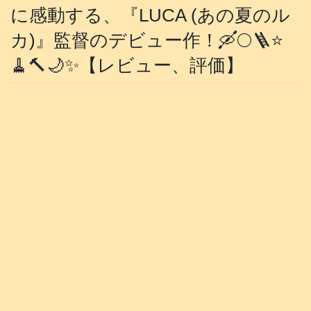
に感動する、『LUCA (あの夏のル
カ)』監督のデビュー作！🛶🌕️🪜⭐️
🧹🔨🌙✨️【レビュー、評価】