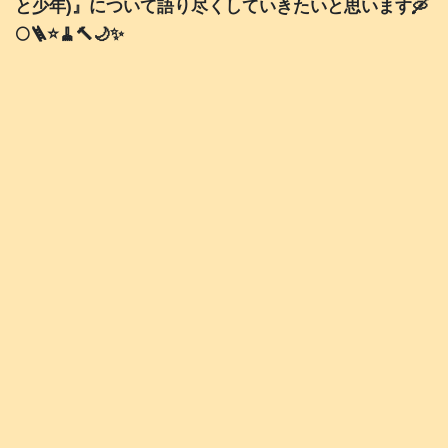
と少年)』について語り尽くしていきたいと思います🛶
🌕️🪜⭐️🧹🔨🌙✨️