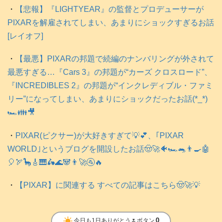
・
【悲報】『LIGHTYEAR』の監督とプロデューサーが
PIXARを解雇されてしまい、あまりにショックすぎるお話
[レイオフ]
・
【最悪】PIXARの邦題で続編のナンバリングが外されて
最悪すぎる…『Cars 3』の邦題が“カーズ クロスロード”、
『INCREDIBLES 2』の邦題が“インクレディブル・ファミ
リー”になってしまい、あまりにショックだったお話(*_*)
🏎️👪️🎥
・
PIXAR(ピクサー)が大好きすぎて💡💕、｢PIXAR
WORLD｣というブログを開設したお話🤠🚀🐠🏎️🐀👨‍🍳🤖
🎈🏹🦕🎸🎹🛵🌊🐼👨‍🚀🚰🔥
・
【PIXAR】に関連する すべての記事はこちら🤠🚀💡
clear_day
0
今日も1日ありがとう🌷ボタン