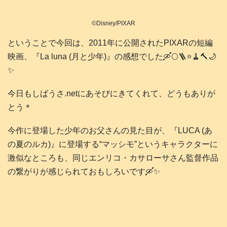
©Disney/PIXAR
ということで今回は、2011年に公開されたPIXARの短編
映画、『La luna (月と少年)』の感想でした🛶🌕️🪜⭐️🧹🔨🌙
✨️
今日もしばうさ.netにあそびにきてくれて、どうもありが
とう＊
今作に登場した少年のお父さんの見た目が、『LUCA (あ
の夏のルカ)』に登場する“マッシモ”というキャラクターに
激似なところも、同じエンリコ・カサローサさん監督作品
の繋がりが感じられておもしろいです🛶✨️