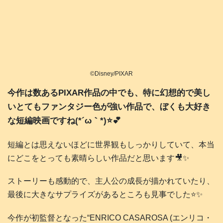
©Disney/PIXAR
今作は数あるPIXAR作品の中でも、特に幻想的で美し
いとてもファンタジー色が強い作品で、ぼくも大好き
な短編映画ですね(⁠*⁠´⁠ω⁠｀⁠*⁠)⭐️💕
短編とは思えないほどに世界観もしっかりしていて、本当
にどこをとっても素晴らしい作品だと思います🎥✨️
ストーリーも感動的で、主人公の成長が描かれていたり、
最後に大きなサプライズがあるところも見事でした⭐️✨️
今作が初監督となった“ENRICO CASAROSA (エンリコ・