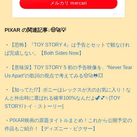
メルカリ mercari
ポチップ
PIXAR の関連記事↓🤠🚀💡
・
【恐怖】『TOY STORY 4』は予告とセットで観なけれ
ば完成しない。【Both Sides Now】
・
【意味深】TOY STORY 5 初の予告映像を、“Never Tear
Us Apart”の歌詞の視点で考えてみる🤠🚀🐸💥
・
【知ってた!?】ボニーはレックスが大のお気に入り！な
んと外出時に選ばれる確率100%なんだよ🦖💕✨️[TOY
STORY/トイ・ストーリー]
・
PIXAR映画の原題タイトルまとめ！これから公開予定の
作品もご紹介！【ディズニー・ピクサー】