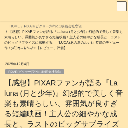
コ
ナ
ン
ビ
テ
ゲ
ン
ー
HOME
PIXAR(ピクサー)💡No.1映画会社🤠🚀
ツ
シ
【感想】PIXARファンが語る『La luna (月と少年)』幻想的で美しく音楽も
へ
ョ
素晴らしい、雰囲気が良すぎる短編映画！主人公の細やかな成長と、ラスト
のビッグサプライズに感動する、『LUCA (あの夏のルカ)』監督のデビュー
ス
ン
作！🛶🌕️🪜⭐️🧹🔨🌙✨️【レビュー、評価】
キ
に
ッ
移
2025年12月4日
プ
動
PIXAR(ピクサー)💡No.1映画会社🤠🚀
【感想】PIXARファンが語る『La
luna (月と少年)』幻想的で美しく音
楽も素晴らしい、雰囲気が良すぎ
る短編映画！主人公の細やかな成
長と、ラストのビッグサプライズ