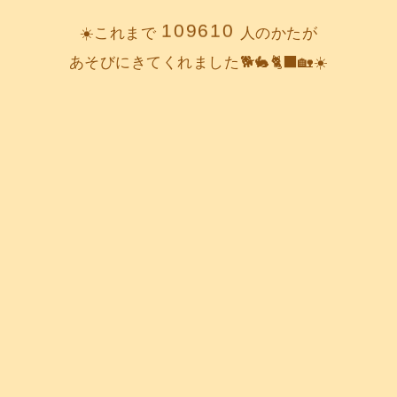
109610
☀️これまで
人のかたが
あそびにきてくれました🐕️🐇🐈‍⬛🏡☀️