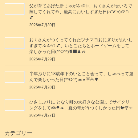
父が育てあげた新じゃがを🥔✨️、おくさんがせいろで
蒸してくれて🍲、最高においしすぎた日(о´∀`о)🥔🥚
💕
2026年7月30日
おくさんがつくってくれたツナマヨおにぎりがおいし
すぎて🍙🐟️🥚💕、いとこたちとボードゲームをして
楽しかった日(*^O^*)🐈‍⬛♟️🎶
2026年7月29日
半年ぶりに18歳年下のいとこと会って、しゃべって遊
んで楽しかった日(*^O^*)🦔☀️☔🍜🌳
2026年7月28日
ひさしぶりに となり町の大好きな公園までサイクリ
ングをして🚲️🌳☀️、夏の青がうつくしかった日🐦️🎐✨️
2026年7月27日
カテゴリー