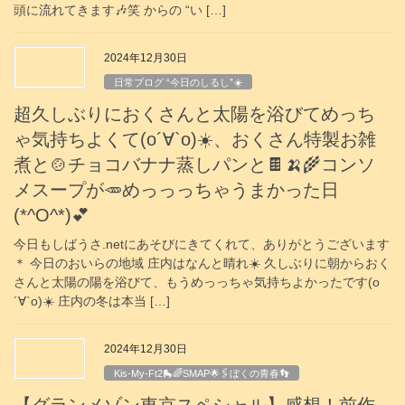
頭に流れてきます🎶笑 からの “い […]
2024年12月30日
日常ブログ “今日のしるし”☀️
超久しぶりにおくさんと太陽を浴びてめっち
ゃ気持ちよくて(о´∀`о)☀️、おくさん特製お雑
煮と🍲チョコバナナ蒸しパンと🍫🍌🌾コンソ
メスープが🥕めっっっちゃうまかった日
(*^O^*)💕
今日もしばうさ.netにあそびにきてくれて、ありがとうございます
＊ 今日のおいらの地域 庄内はなんと晴れ☀️ 久しぶりに朝からおく
さんと太陽の陽を浴びて、もうめっっちゃ気持ちよかったです(о
´∀`о)☀️ 庄内の冬は本当 […]
2024年12月30日
Kis-My-Ft2🛼🌈SMAP🌟🖇️ぼくの青春👣