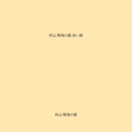
松山 眺海の森 赤い橋
松山 眺海の森