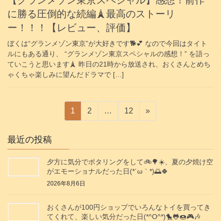
【グランメゾン東京スペシャル】感想！前作
に勝る圧倒的な続編🗼最高のストーリ
ー！！！【レビュー、評価】
ぼくは“グランメゾン東京”が大好きです🐕️💕 なので今回はタイト
ルにもある通り、 “グランメゾン東京スペシャルの感想！” を語っ
ていこうと思います🗼 昨日の21時から放送され、おくさんとめち
ゃくちゃ楽しみに望んだドラマで […]
投
固
固
固
1
2
…
12
»
稿
定
定
定
の
ペ
ペ
ペ
最近の投稿
ペ
ー
ー
ー
ジ
ジ
ジ
夕方に気分でポタリングをして🚲️🌳☀️、夏の夕焼け空
ー
がエモーショナルだった日(⁠*⁠´⁠ω⁠｀⁠*⁠)🌅🍀
ジ
2026年8月6日
送
り
おくさんが100円ショップでいろんなトイを買ってき
てくれて、楽しい気分だった日(*^O^*)🐤🐸🍩🎮️🎶