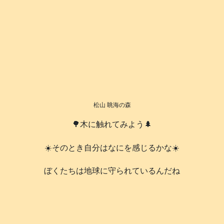
松山 眺海の森
🌳木に触れてみよう🌲
☀️そのとき自分はなにを感じるかな☀️
️ぼくたちは地球に守られているんだね