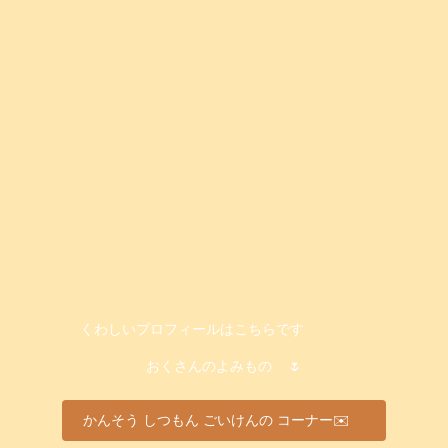
くわしいプロフィールはこちらです
おくさんのよみもの
🌷
かんそう しつもん ごいけんの コーナー✉️