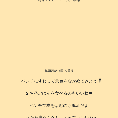
鶴岡 エスモール ヒカリの広場
鶴岡西部公園 八重桜
ベンチにすわって景色をながめてみよう🪑
🍙お昼ごはんを食べるのもいいね🥪
ベンチで本をよむのも風流だよ
うたた寝なんかしちゃってもいいね☀️