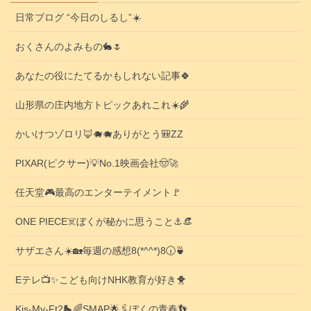
日常ブログ “今日のしるし”☀️
おくさんのよみもの🐇🌷
あなたの役にたてるかもしれない記事🍀
山形県の庄内地方トピックあれこれ☀️🌾
かいけつゾロリ🦊🐗🐗ありがとう🎒ZZ
PIXAR(ピクサー)💡No.1映画会社🤠🚀
任天堂🎮️最高のエンターテイメント🚩
ONE PIECE☠️ぼくが秘かに思うこと⚓️👒
サザエさん☀️🏡毎週の感想8(*^^*)8🕡️🍵
Eテレ📺️✨こども向けNHK教育が好き🐥
Kis-My-Ft2🛼🌈SMAP🌟🖇️ぼくの青春👣