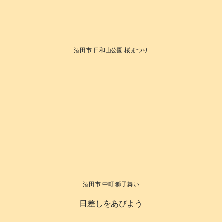
酒田市 日和山公園 桜まつり
酒田市 中町 獅子舞い
日差しをあびよう