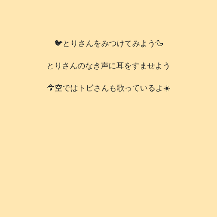
🐦️とりさんをみつけてみよう🦆
とりさんのなき声に耳をすませよう
🦅空ではトビさんも歌っているよ☀️