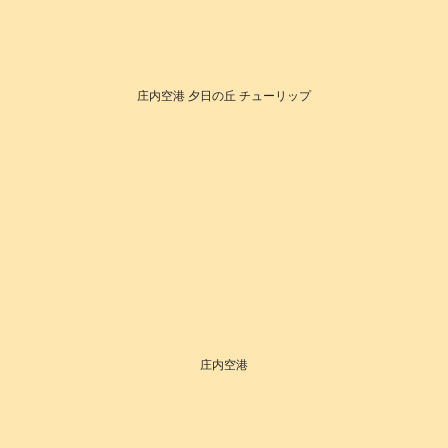
庄内空港 夕日の丘 チューリップ
庄内空港