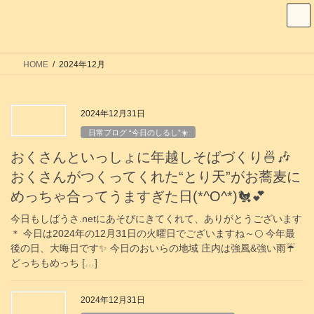
コ
ナ
ン
ビ
テ
ゲ
ン
ー
HOME
2024年12月
ツ
シ
へ
ョ
ス
ン
2024年12月31日
キ
に
日常ブログ “今日のしるし”☀️
ッ
移
おくさんといっしょに年越しそばづくり🍜🎶
プ
動
おくさんがつくってくれた“とり天”がお蕎麦に
めっちゃ合ってうますぎた日(*^O^*)🐔💕
今日もしばうさ.netにあそびにきてくれて、ありがとうございます
＊ 今日は2024年の12月31日の火曜日でございますね～🌕 今年最
後の日、大晦日です✨ 今日のおいらの地域 庄内は強風&強い雨☔️
どっちもめっち […]
2024年12月31日