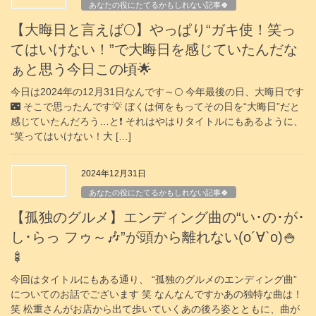
あなたの役にたてるかもしれない記事🍀
【大晦日と言えば🌕️】やっぱり“ガキ使！笑っ
てはいけない！”で大晦日を感じていたんだな
ぁと思う今日この頃🌟
今日は2024年の12月31日なんです～🌕 今年最後の日、大晦日です
🌃 そこで思ったんです💡 ぼくは何をもってその日を“大晦日”だと
感じていたんだろう…と❗️ それはやはりタイトルにもあるように、
“笑ってはいけない！大 […]
2024年12月31日
あなたの役にたてるかもしれない記事🍀
【孤独のグルメ】エンディング曲の“い･の･が･
し･らっ フゥ～🎶”が頭から離れない(о´∀`о)🍚
🍢
今回はタイトルにもある通り、 “孤独のグルメのエンディング曲”
についてのお話でございます 笑 なんなんですかあの独特な曲は！
笑 松重さんがお店から出て歩いていくあの後ろ姿とともに、曲が