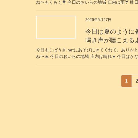
ね〜もくもく🌳 今日のおいらの地域 庄内は雨☔ 昨
2026年5月27日
今日は夏のように暑
鳴き声が聴こえるよ〜！
今日もしばうさ.netにあそびにきてくれて、ありがと
ね〜🏊️ 今日のおいらの地域 庄内は晴れ☀️ 今日は
投
固
1
稿
定
ペ
の
ー
ペ
ジ
ー
ジ