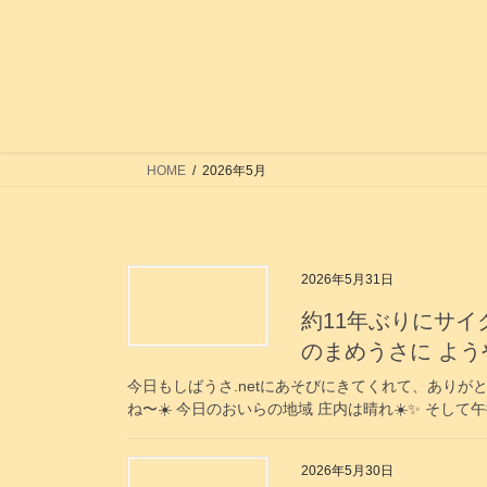
コ
ナ
ン
ビ
テ
ゲ
ン
ー
ツ
シ
へ
ョ
ス
ン
HOME
2026年5月
キ
に
ッ
移
プ
動
2026年5月31日
約11年ぶりにサイク
のまめうさに ようやく会
今日もしばうさ.netにあそびにきてくれて、ありがと
ね〜☀️ 今日のおいらの地域 庄内は晴れ☀️✨️ そし
2026年5月30日