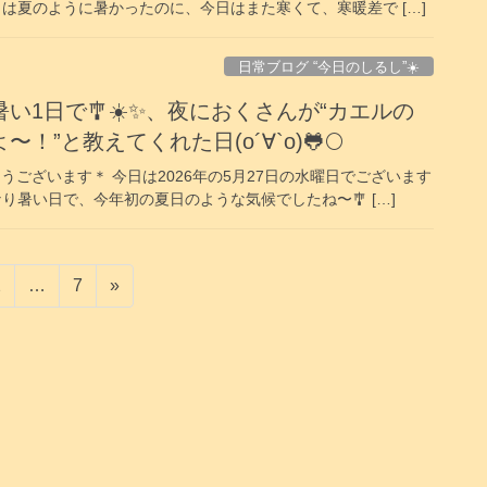
日は夏のように暑かったのに、今日はまた寒くて、寒暖差で […]
日常ブログ “今日のしるし”☀️
い1日で🎐☀️✨️、夜におくさんが“カエルの
”と教えてくれた日(о´∀`о)🐸🌕️
うございます＊ 今日は2026年の5月27日の水曜日でございます
かなり暑い日で、今年初の夏日のような気候でしたね〜🎐 […]
固
固
2
…
7
»
定
定
ペ
ペ
ー
ー
ジ
ジ