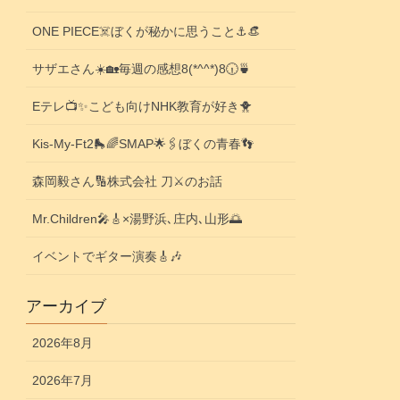
ONE PIECE☠️ぼくが秘かに思うこと⚓️👒
サザエさん☀️🏡毎週の感想8(*^^*)8🕡️🍵
Eテレ📺️✨こども向けNHK教育が好き🐥
Kis-My-Ft2🛼🌈SMAP🌟🖇️ぼくの青春👣
森岡毅さん🔢株式会社 刀⚔️のお話
Mr.Children🎤🎸×湯野浜､庄内､山形🌅
イベントでギター演奏🎸🎶
アーカイブ
2026年8月
2026年7月