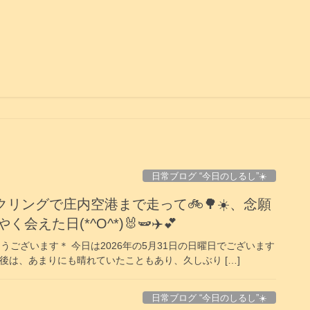
日常ブログ “今日のしるし”☀️
リングで庄内空港まで走って🚲️🌳☀️、念願
えた日(*^O^*)🐰🫛✈️💕
うございます＊ 今日は2026年の5月31日の日曜日でございます
て午後は、あまりにも晴れていたこともあり、久しぶり […]
日常ブログ “今日のしるし”☀️