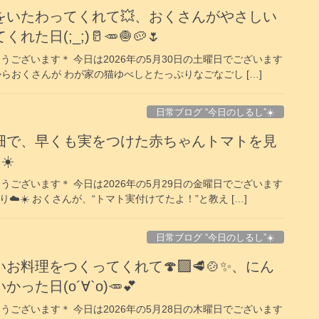
をいたわってくれて💥、おくさんがやさしい
日(;_;)🥛🥕🧅🥔🌷
うございます＊ 今日は2026年の5月30日の土曜日でございます
朝からおくさんが わが家の猫ゆべしとたっぷりなごなごし […]
日常ブログ “今日のしるし”☀️
畑で、早くも実をつけた赤ちゃんトマトを見
☀️
うございます＊ 今日は2026年の5月29日の金曜日でございます
☁️☀️ おくさんが、“トマト実付けてたよ！”と教え […]
日常ブログ “今日のしるし”☀️
料理をつくってくれて🍄‍🟫🥩🍲✨️、にん
た日(о´∀`о)🥕💕
うございます＊ 今日は2026年の5月28日の木曜日でございます