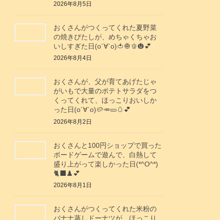
2026年8月5日
おくさんがつくってくれた夏野菜
の焼きびたしが、めちゃくちゃお
いしすぎた日(о´∀`о)🍅🧅🫑🎃💕
2026年8月4日
おくさんが、父が育てあげたじゃ
がいもで大量のポテトサラダをつ
くってくれて、ほっこりおいしか
った日(о´∀`о)🥔🥕🥒🥚💕
2026年8月2日
おくさんと100円ショップで買った
ボードゲームで遊んで、白熱して
盛り上がって楽しかった日(*^O^*)
🐈‍⬛♟️💕
2026年8月1日
おくさんがつくってくれた米粉の
バナナ蒸しドーナツが、ほっこり