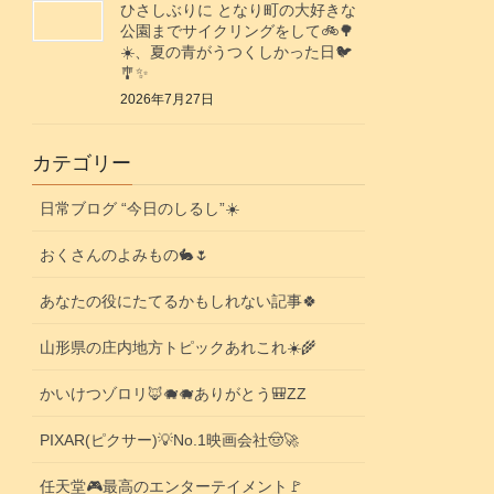
ひさしぶりに となり町の大好きな
公園までサイクリングをして🚲️🌳
☀️、夏の青がうつくしかった日🐦️
🎐✨️
2026年7月27日
カテゴリー
日常ブログ “今日のしるし”☀️
おくさんのよみもの🐇🌷
あなたの役にたてるかもしれない記事🍀
山形県の庄内地方トピックあれこれ☀️🌾
かいけつゾロリ🦊🐗🐗ありがとう🎒ZZ
PIXAR(ピクサー)💡No.1映画会社🤠🚀
任天堂🎮️最高のエンターテイメント🚩