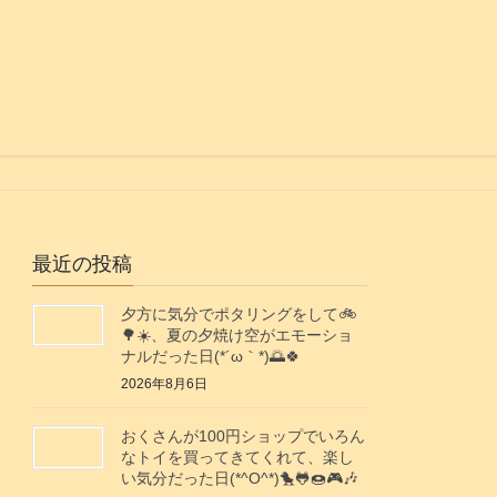
最近の投稿
夕方に気分でポタリングをして🚲️
🌳☀️、夏の夕焼け空がエモーショ
ナルだった日(⁠*⁠´⁠ω⁠｀⁠*⁠)🌅🍀
2026年8月6日
おくさんが100円ショップでいろん
なトイを買ってきてくれて、楽し
い気分だった日(*^O^*)🐤🐸🍩🎮️🎶