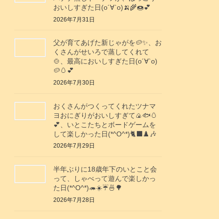
おいしすぎた日(о´∀`о)🍌🌾🍩💕
2026年7月31日
父が育てあげた新じゃがを🥔✨️、お
くさんがせいろで蒸してくれて
🍲、最高においしすぎた日(о´∀`о)
🥔🥚💕
2026年7月30日
おくさんがつくってくれたツナマ
ヨおにぎりがおいしすぎて🍙🐟️🥚
💕、いとこたちとボードゲームを
して楽しかった日(*^O^*)🐈‍⬛♟️🎶
2026年7月29日
半年ぶりに18歳年下のいとこと会
って、しゃべって遊んで楽しかっ
た日(*^O^*)🦔☀️☔🍜🌳
2026年7月28日