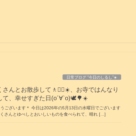
日常ブログ “今日のしるし”☀️
んとお散歩して🚶🚶‍♀️☀️、お寺ではんなり
幸せすぎた日(о´∀`о)🕊️🌳☀️
うございます＊ 今日は2026年の5月13日の水曜日でございます
日もおくさんとゆべしとおいしいものを食べられて、晴れ […]