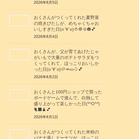
2026年8月5日
おくさんがつくってくれた夏野菜
の焼きびたしが、めちゃくちゃお
いしすぎた日(о´∀`о)🍅🧅🫑🎃💕
2026年8月4日
おくさんが、父が育てあげたじゃ
がいもで大量のポテトサラダをつ
くってくれて、ほっこりおいしか
った日(о´∀`о)🥔🥕🥒🥚💕
2026年8月2日
おくさんと100円ショップで買った
ボードゲームで遊んで、白熱して
盛り上がって楽しかった日(*^O^*)
🐈‍⬛♟️💕
2026年8月1日
おくさんがつくってくれた米粉の
バナナ蒸しドーナツが、ほっこり