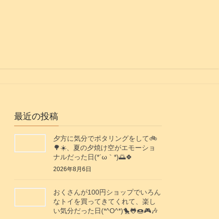
最近の投稿
夕方に気分でポタリングをして🚲️
🌳☀️、夏の夕焼け空がエモーショ
ナルだった日(⁠*⁠´⁠ω⁠｀⁠*⁠)🌅🍀
2026年8月6日
おくさんが100円ショップでいろん
なトイを買ってきてくれて、楽し
い気分だった日(*^O^*)🐤🐸🍩🎮️🎶