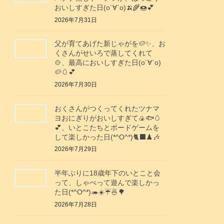
おいしすぎた日(о´∀`о)🍌🌾🍩💕
2026年7月31日
父が育てあげた新じゃがを🥔✨️、お
くさんがせいろで蒸してくれて
🍲、最高においしすぎた日(о´∀`о)
🥔🥚💕
2026年7月30日
おくさんがつくってくれたツナマ
ヨおにぎりがおいしすぎて🍙🐟️🥚
💕、いとこたちとボードゲームを
して楽しかった日(*^O^*)🐈‍⬛♟️🎶
2026年7月29日
半年ぶりに18歳年下のいとこと会
って、しゃべって遊んで楽しかっ
た日(*^O^*)🦔☀️☔🍜🌳
2026年7月28日