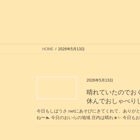
コ
ナ
ン
ビ
テ
ゲ
ン
ー
ツ
シ
へ
ョ
ス
ン
HOME
2026年5月13日
キ
に
ッ
移
プ
動
2026年5月13日
晴れていたのでおくさ
休んでおしゃべりして、
今日もしばうさ.netにあそびにきてくれて、ありがと
ね〜🏊️ 今日のおいらの地域 庄内は晴れ☀️✨️ 今