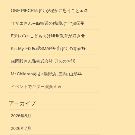
ONE PIECE☠️ぼくが秘かに思うこと⚓️👒
サザエさん☀️🏡毎週の感想8(*^^*)8🕡️🍵
Eテレ📺️✨こども向けNHK教育が好き🐥
Kis-My-Ft2🛼🌈SMAP🌟🖇️ぼくの青春👣
森岡毅さん🔢株式会社 刀⚔️のお話
Mr.Children🎤🎸×湯野浜､庄内､山形🌅
イベントでギター演奏🎸🎶
アーカイブ
2026年8月
2026年7月