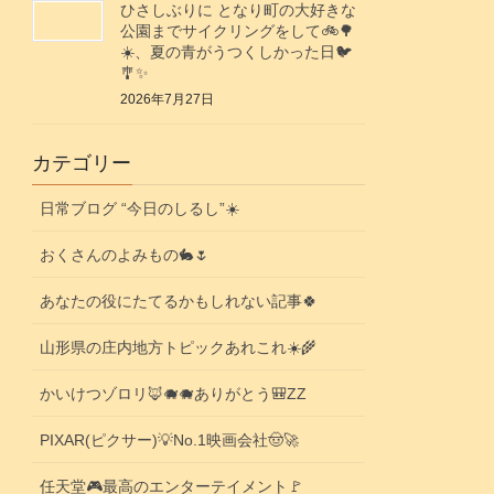
ひさしぶりに となり町の大好きな
公園までサイクリングをして🚲️🌳
☀️、夏の青がうつくしかった日🐦️
🎐✨️
2026年7月27日
カテゴリー
日常ブログ “今日のしるし”☀️
おくさんのよみもの🐇🌷
あなたの役にたてるかもしれない記事🍀
山形県の庄内地方トピックあれこれ☀️🌾
かいけつゾロリ🦊🐗🐗ありがとう🎒ZZ
PIXAR(ピクサー)💡No.1映画会社🤠🚀
任天堂🎮️最高のエンターテイメント🚩