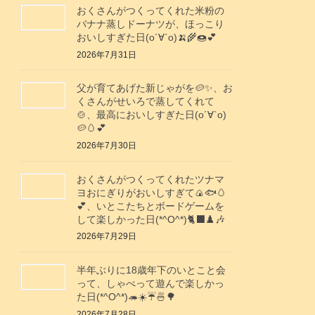
おくさんがつくってくれた米粉の
バナナ蒸しドーナツが、ほっこり
おいしすぎた日(о´∀`о)🍌🌾🍩💕
2026年7月31日
父が育てあげた新じゃがを🥔✨️、お
くさんがせいろで蒸してくれて
🍲、最高においしすぎた日(о´∀`о)
🥔🥚💕
2026年7月30日
おくさんがつくってくれたツナマ
ヨおにぎりがおいしすぎて🍙🐟️🥚
💕、いとこたちとボードゲームを
して楽しかった日(*^O^*)🐈‍⬛♟️🎶
2026年7月29日
半年ぶりに18歳年下のいとこと会
って、しゃべって遊んで楽しかっ
た日(*^O^*)🦔☀️☔🍜🌳
2026年7月28日