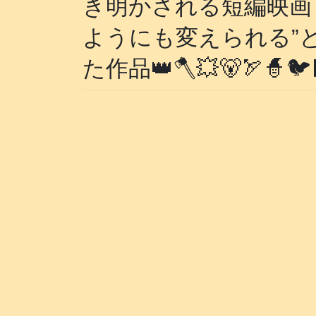
き明かされる短編映画
ようにも変えられる”
た作品👑🪓💥🐻🏹