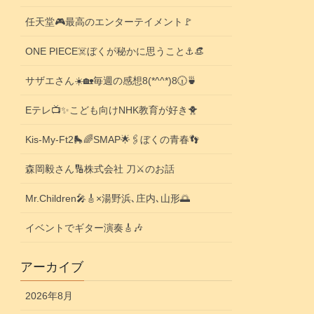
任天堂🎮️最高のエンターテイメント🚩
ONE PIECE☠️ぼくが秘かに思うこと⚓️👒
サザエさん☀️🏡毎週の感想8(*^^*)8🕡️🍵
Eテレ📺️✨こども向けNHK教育が好き🐥
Kis-My-Ft2🛼🌈SMAP🌟🖇️ぼくの青春👣
森岡毅さん🔢株式会社 刀⚔️のお話
Mr.Children🎤🎸×湯野浜､庄内､山形🌅
イベントでギター演奏🎸🎶
アーカイブ
2026年8月