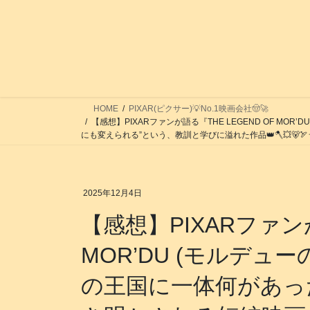
コ
ナ
ン
ビ
テ
ゲ
ン
ー
ツ
シ
へ
ョ
ス
ン
HOME
PIXAR(ピクサー)💡No.1映画会社🤠🚀
【感想】PIXARファンが語る『THE LEGEND OF
キ
に
にも変えられる”という、教訓と学びに溢れた作品👑🪓💥🐻🏹
ッ
移
プ
動
2025年12月4日
【感想】PIXARファンが
MOR’DU (モルデュ
の王国に一体何があっ