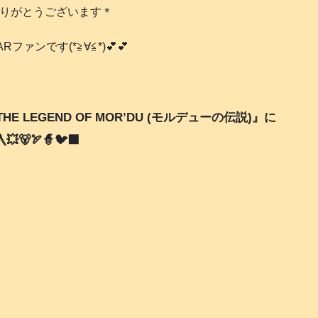
ありがとうございます＊
ファンです(*≧∀≦*)💕💕
E LEGEND OF MOR’DU (モルデューの伝説)』に
🏹🧙🐦‍⬛