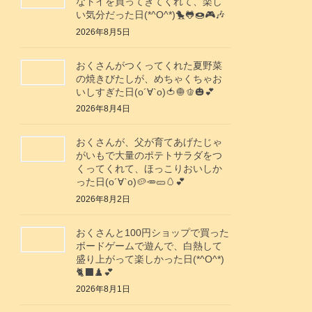
なトイを買ってきてくれて、楽し
い気分だった日(*^O^*)🐤🐸🍩🎮️🎶
2026年8月5日
おくさんがつくってくれた夏野菜
の焼きびたしが、めちゃくちゃお
いしすぎた日(о´∀`о)🍅🧅🫑🎃💕
2026年8月4日
おくさんが、父が育てあげたじゃ
がいもで大量のポテトサラダをつ
くってくれて、ほっこりおいしか
った日(о´∀`о)🥔🥕🥒🥚💕
2026年8月2日
おくさんと100円ショップで買った
ボードゲームで遊んで、白熱して
盛り上がって楽しかった日(*^O^*)
🐈‍⬛♟️💕
2026年8月1日