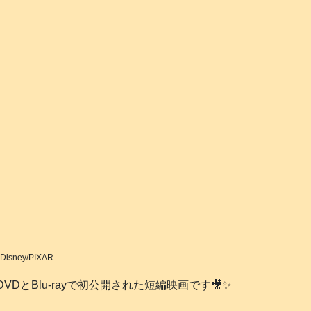
Disney/PIXAR
VDとBlu-rayで初公開された短編映画です🎥✨️