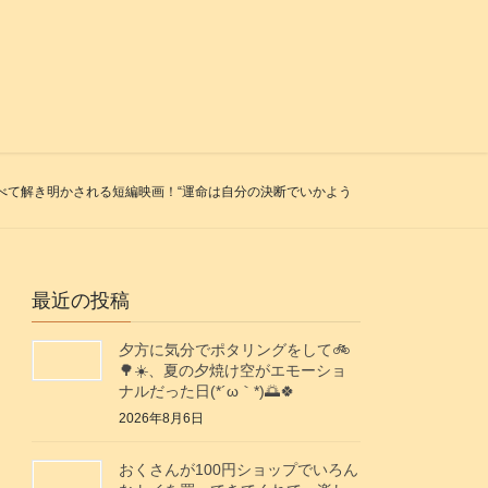
謎がすべて解き明かされる短編映画！“運命は自分の決断でいかよう
最近の投稿
夕方に気分でポタリングをして🚲️
🌳☀️、夏の夕焼け空がエモーショ
ナルだった日(⁠*⁠´⁠ω⁠｀⁠*⁠)🌅🍀
2026年8月6日
おくさんが100円ショップでいろん