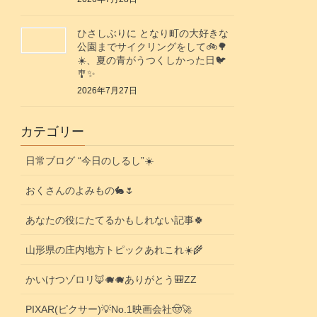
ひさしぶりに となり町の大好きな
公園までサイクリングをして🚲️🌳
☀️、夏の青がうつくしかった日🐦️
🎐✨️
2026年7月27日
カテゴリー
日常ブログ “今日のしるし”☀️
おくさんのよみもの🐇🌷
あなたの役にたてるかもしれない記事🍀
山形県の庄内地方トピックあれこれ☀️🌾
かいけつゾロリ🦊🐗🐗ありがとう🎒ZZ
PIXAR(ピクサー)💡No.1映画会社🤠🚀