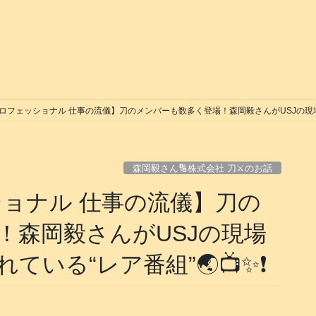
ロフェッショナル 仕事の流儀】刀のメンバーも数多く登場！森岡毅さんがUSJの現場で奮闘
森岡毅さん🔢株式会社 刀⚔️のお話
ショナル 仕事の流儀】刀の
！森岡毅さんがUSJの現場
る“レア番組”🌏️📺️✨❗️