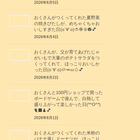
2026年8月5日
おくさんがつくってくれた夏野菜
の焼きびたしが、めちゃくちゃお
いしすぎた日(о´∀`о)🍅🧅🫑🎃💕
2026年8月4日
おくさんが、父が育てあげたじゃ
がいもで大量のポテトサラダをつ
くってくれて、ほっこりおいしか
った日(о´∀`о)🥔🥕🥒🥚💕
2026年8月2日
おくさんと100円ショップで買った
ボードゲームで遊んで、白熱して
盛り上がって楽しかった日(*^O^*)
🐈‍⬛♟️💕
2026年8月1日
おくさんがつくってくれた米粉の
バナナ蒸しドーナツが、ほっこり