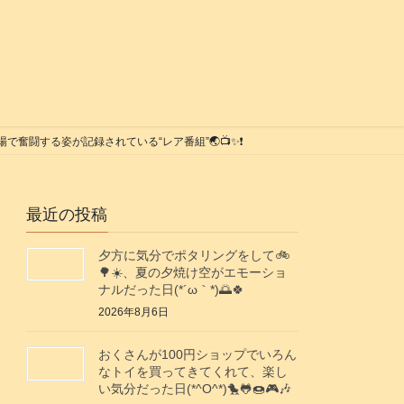
する姿が記録されている“レア番組”🌏️📺️✨❗️
最近の投稿
夕方に気分でポタリングをして🚲️
🌳☀️、夏の夕焼け空がエモーショ
ナルだった日(⁠*⁠´⁠ω⁠｀⁠*⁠)🌅🍀
2026年8月6日
おくさんが100円ショップでいろん
なトイを買ってきてくれて、楽し
い気分だった日(*^O^*)🐤🐸🍩🎮️🎶