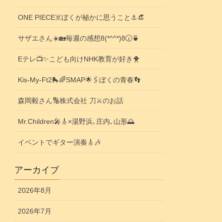
ONE PIECE☠️ぼくが秘かに思うこと⚓️👒
サザエさん☀️🏡毎週の感想8(*^^*)8🕡️🍵
Eテレ📺️✨こども向けNHK教育が好き🐥
Kis-My-Ft2🛼🌈SMAP🌟🖇️ぼくの青春👣
森岡毅さん🔢株式会社 刀⚔️のお話
Mr.Children🎤🎸×湯野浜､庄内､山形🌅
イベントでギター演奏🎸🎶
アーカイブ
2026年8月
2026年7月