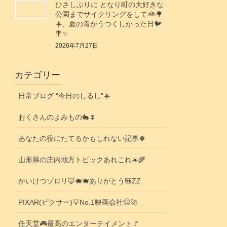
ひさしぶりに となり町の大好きな
公園までサイクリングをして🚲️🌳
☀️、夏の青がうつくしかった日🐦️
🎐✨️
2026年7月27日
カテゴリー
日常ブログ “今日のしるし”☀️
おくさんのよみもの🐇🌷
あなたの役にたてるかもしれない記事🍀
山形県の庄内地方トピックあれこれ☀️🌾
かいけつゾロリ🦊🐗🐗ありがとう🎒ZZ
PIXAR(ピクサー)💡No.1映画会社🤠🚀
任天堂🎮️最高のエンターテイメント🚩