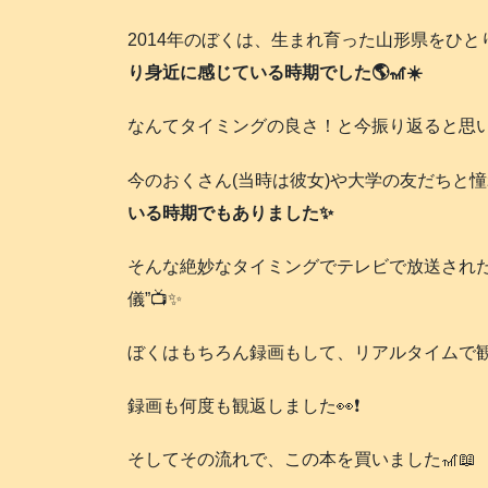
2014年のぼくは、生まれ育った山形県をひ
り身近に感じている時期でした🌎️🎢☀️
なんてタイミングの良さ！と今振り返ると思いま
今のおくさん(当時は彼女)や大学の友だちと憧
いる時期でもありました✨
そんな絶妙なタイミングでテレビで放送された
儀”📺️✨
ぼくはもちろん録画もして、リアルタイムで観
録画も何度も観返しました👀❗️
そしてその流れで、この本を買いました🎢📖