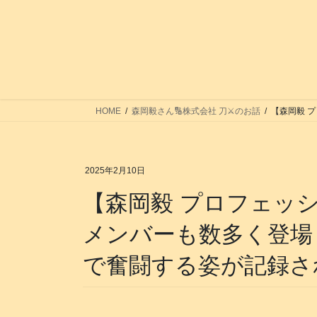
コ
ナ
ン
ビ
テ
ゲ
ン
ー
ツ
シ
へ
ョ
ス
ン
HOME
森岡毅さん🔢株式会社 刀⚔️のお話
【森岡毅 プ
キ
に
ッ
移
プ
動
2025年2月10日
【森岡毅 プロフェッ
メンバーも数多く登場
で奮闘する姿が記録されてい