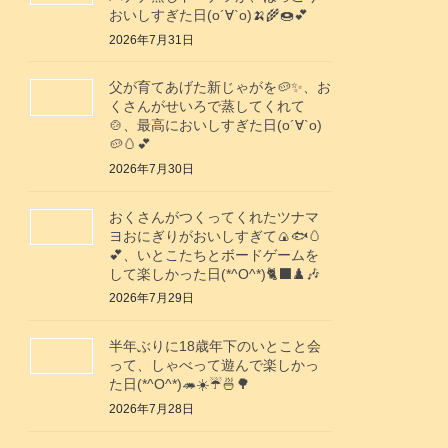
おいしすぎた日(о´∀`о)🍌🌾🍩💕
2026年7月31日
父が育てあげた新じゃがを🥔✨️、お
くさんがせいろで蒸してくれて
🍲、最高においしすぎた日(о´∀`о)
🥔🥚💕
2026年7月30日
おくさんがつくってくれたツナマ
ヨおにぎりがおいしすぎて🍙🐟️🥚
💕、いとこたちとボードゲームを
して楽しかった日(*^O^*)🐈‍⬛♟️🎶
2026年7月29日
半年ぶりに18歳年下のいとこと会
って、しゃべって遊んで楽しかっ
た日(*^O^*)🦔☀️☔🍜🌳
2026年7月28日