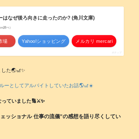
ーはなぜ後ろ向きに走ったのか? (角川文庫)
azon調べ）
市場
Yahoo!ショッピング
メルカリ mercari
ポチップ
🌏️🎢✨
ーとしてアルバイトしていたお話🌎️🎢☀️
ていました🔢⚔️✨
ェッショナル 仕事の流儀”の感想を語り尽くしてい