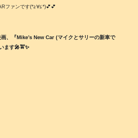
ファンです(*≧∀≦*)💕💕
、『Mike’s New Car (マイクとサリーの新車で
ます🎤🚖✨