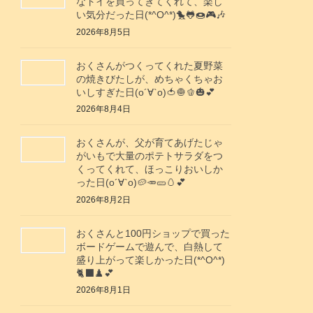
なトイを買ってきてくれて、楽し
い気分だった日(*^O^*)🐤🐸🍩🎮️🎶
2026年8月5日
おくさんがつくってくれた夏野菜
の焼きびたしが、めちゃくちゃお
いしすぎた日(о´∀`о)🍅🧅🫑🎃💕
2026年8月4日
おくさんが、父が育てあげたじゃ
がいもで大量のポテトサラダをつ
くってくれて、ほっこりおいしか
った日(о´∀`о)🥔🥕🥒🥚💕
2026年8月2日
おくさんと100円ショップで買った
ボードゲームで遊んで、白熱して
盛り上がって楽しかった日(*^O^*)
🐈‍⬛♟️💕
2026年8月1日