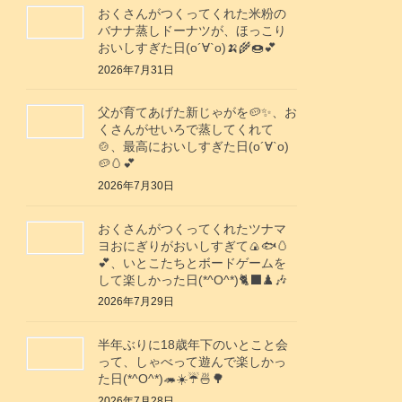
おくさんがつくってくれた米粉の
バナナ蒸しドーナツが、ほっこり
おいしすぎた日(о´∀`о)🍌🌾🍩💕
2026年7月31日
父が育てあげた新じゃがを🥔✨️、お
くさんがせいろで蒸してくれて
🍲、最高においしすぎた日(о´∀`о)
🥔🥚💕
2026年7月30日
おくさんがつくってくれたツナマ
ヨおにぎりがおいしすぎて🍙🐟️🥚
💕、いとこたちとボードゲームを
して楽しかった日(*^O^*)🐈‍⬛♟️🎶
2026年7月29日
半年ぶりに18歳年下のいとこと会
って、しゃべって遊んで楽しかっ
た日(*^O^*)🦔☀️☔🍜🌳
2026年7月28日