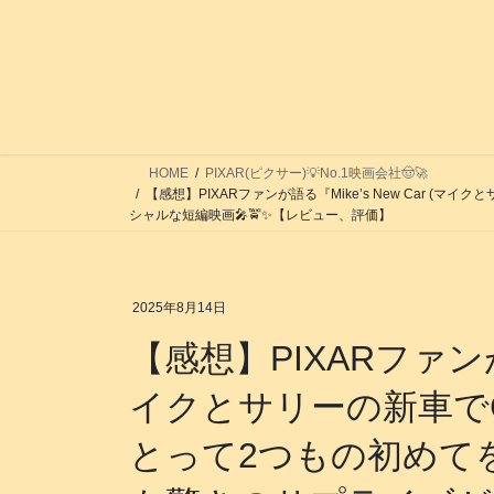
コ
ナ
ン
ビ
テ
ゲ
ン
ー
ツ
シ
へ
ョ
ス
ン
HOME
PIXAR(ピクサー)💡No.1映画会社🤠🚀
【感想】PIXARファンが語る『Mike’s New Car 
キ
に
シャルな短編映画🎤🚖✨【レビュー、評価】
ッ
移
プ
動
2025年8月14日
【感想】PIXARファンが語
イクとサリーの新車でG
とって2つもの初めて