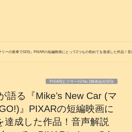
(マイクとサリーの新車でGO!)』PIXARの短編映画にとって2つもの初めてを達成した作
PIXAR(ピクサー)💡No.1映画会社🤠🚀
る『Mike’s New Car (マ
O!)』PIXARの短編映画に
を達成した作品！音声解説