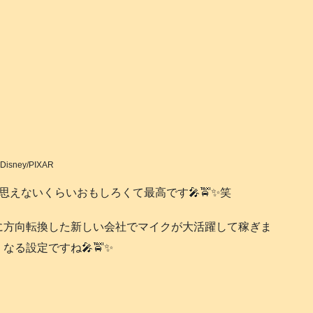
️Disney/PIXAR
えないくらいおもしろくて最高です🎤🚖✨笑
に方向転換した新しい会社でマイクが大活躍して稼ぎま
る設定ですね🎤🚖✨