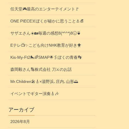
任天堂🎮️最高のエンターテイメント🚩
ONE PIECE☠️ぼくが秘かに思うこと⚓️👒
サザエさん☀️🏡毎週の感想8(*^^*)8🕡️🍵
Eテレ📺️✨こども向けNHK教育が好き🐥
Kis-My-Ft2🛼🌈SMAP🌟🖇️ぼくの青春👣
森岡毅さん🔢株式会社 刀⚔️のお話
Mr.Children🎤🎸×湯野浜､庄内､山形🌅
イベントでギター演奏🎸🎶
アーカイブ
2026年8月