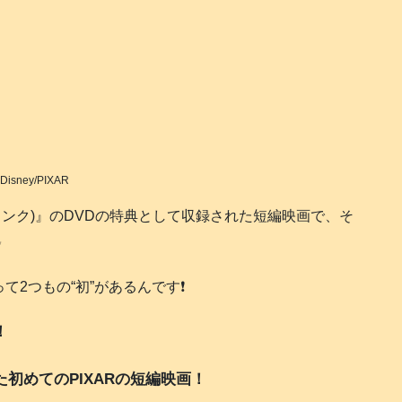
️Disney/PIXAR
ーズ・インク)』のDVDの特典として収録された短編映画で、そ
✨
2つもの“初”があるんです❗️
！
初めてのPIXARの短編映画！