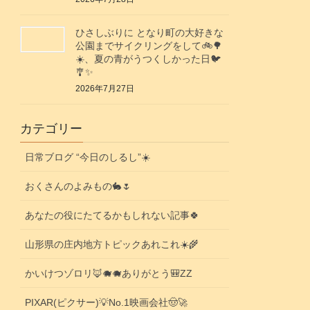
ひさしぶりに となり町の大好きな
公園までサイクリングをして🚲️🌳
☀️、夏の青がうつくしかった日🐦️
🎐✨️
2026年7月27日
カテゴリー
日常ブログ “今日のしるし”☀️
おくさんのよみもの🐇🌷
あなたの役にたてるかもしれない記事🍀
山形県の庄内地方トピックあれこれ☀️🌾
かいけつゾロリ🦊🐗🐗ありがとう🎒ZZ
PIXAR(ピクサー)💡No.1映画会社🤠🚀