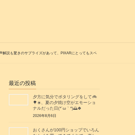
品！音声解説も驚きのサプライズがあって、PIXARにとってもスペ
最近の投稿
夕方に気分でポタリングをして🚲️
🌳☀️、夏の夕焼け空がエモーショ
ナルだった日(⁠*⁠´⁠ω⁠｀⁠*⁠)🌅🍀
2026年8月6日
おくさんが100円ショップでいろん