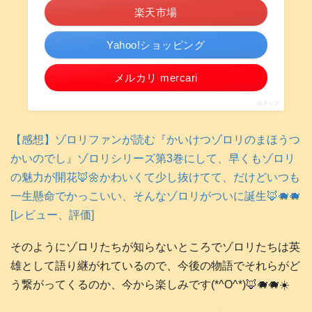
楽天市場
Yahoo!ショッピング
メルカリ mercari
ポチップ
【感想】ゾロリファンが読む『かいけつゾロリのまほうつ
かいのでし』ゾロリシリーズ第3巻にして、早くもゾロリ
の魅力が開花🦊🌼かわいくて少し抜けてて、だけどいつも
一生懸命でかっこいい、そんなゾロリがついに誕生🦊🐗🐗
[レビュー、評価]
そのようにゾロリたちが知らないところでゾロリたちは英
雄として語り継がれているので、今後の物語でそれらがど
う繋がってくるのか、今から楽しみです(*^O^*)🦊🐗🐗☀️