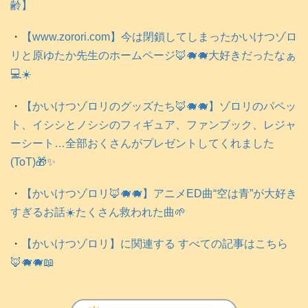
齢】
・
【www.zorori.com】今は閉鎖してしまったかいけつゾロ
リと原ゆたか先生のホームページ🦊🐗🐗大好きだったなぁ
💻️☀️
・
【かいけつゾロリのグッズたち🦊🐗🐗】ゾロリのパペッ
ト、イシシとノシシのフィギュア、ファンブック、レジャ
ーシート…全部おくさんがプレゼントしてくれました
(ToT)🎁✨
・
【かいけつゾロリ🦊🐗🐗】アニメED曲“空は青”が大好き
すぎるお話☀️たくさん救われた曲🌱
・
【かいけつゾロリ】に関連する すべての記事はこちら
🦊🐗🐗📖