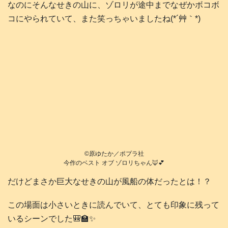
なのにそんなせきの山に、ゾロリが途中までなぜかボコボ
コにやられていて、また笑っちゃいましたね(*´艸｀*)
©️原ゆたか／ポプラ社
今作のベスト オブ ゾロリちゃん🦊💕
だけどまさか巨大なせきの山が風船の体だったとは！？
この場面は小さいときに読んでいて、とても印象に残って
いるシーンでした🎒🏫✨