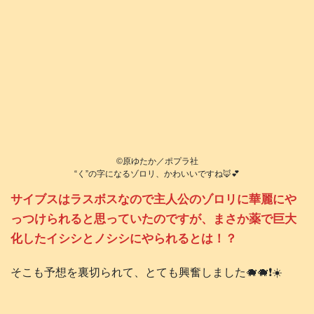
©️原ゆたか／ポプラ社
“く”の字になるゾロリ、かわいいですね🦊💕
サイブスはラスボスなので主人公のゾロリに華麗にや
っつけられると思っていたのですが、まさか薬で巨大
化したイシシとノシシにやられるとは！？
そこも予想を裏切られて、とても興奮しました🐗🐗❗️☀️