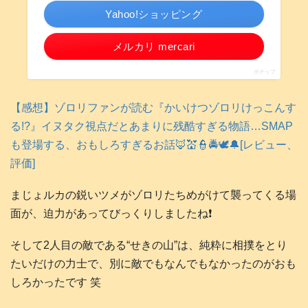
Yahoo!ショッピング
メルカリ mercari
ポチップ
【感想】ゾロリファンが読む『かいけつゾロリけっこんす
る!?』イヌタク視点だとあまりに残酷すぎる物語…SMAP
も登場する、おもしろすぎるお話🦊💒👮🚔️🕊️🔔[レビュー、
評価]
まじょルカの鋭いツメがゾロリたちめがけて襲ってくる場
面が、迫力があってびっくりしましたね❗️
そして2人目の敵である“せきの山”は、純粋に相撲をとり
たいだけの力士で、別に敵でもなんでもなかったのがおも
しろかったです 笑