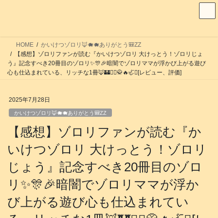
コ
ナ
ン
ビ
テ
ゲ
ン
ー
HOME
かいけつゾロリ🦊🐗🐗ありがとう🎒ZZ
ツ
シ
【感想】ゾロリファンが読む『かいけつゾロリ 大けっとう！ゾロリじょ
へ
ョ
う』記念すべき20冊目のゾロリ✨🎊🎉暗闇でゾロリママが浮かび上がる遊び
心も仕込まれている、リッチな1冊🦊🏰🧙‍♀️🥋🔥🦏✨[レビュー、評価]
ス
ン
キ
に
ッ
移
2025年7月28日
プ
動
かいけつゾロリ🦊🐗🐗ありがとう🎒ZZ
【感想】ゾロリファンが読む『か
いけつゾロリ 大けっとう！ゾロリ
じょう』記念すべき20冊目のゾロ
リ✨🎊🎉暗闇でゾロリママが浮か
び上がる遊び心も仕込まれてい