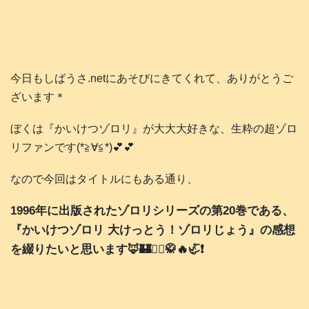
今日もしばうさ.netにあそびにきてくれて、ありがとうご
ざいます＊
ぼくは『かいけつゾロリ』が大大大好きな、生粋の超ゾロ
リファンです(*≧∀≦*)💕💕
なので今回はタイトルにもある通り、
1996年に出版されたゾロリシリーズの第20巻である、
『かいけつゾロリ 大けっとう！ゾロリじょう』の感想
を綴りたいと思います🦊🏰🧙‍♀️🥋🔥🦏❗️