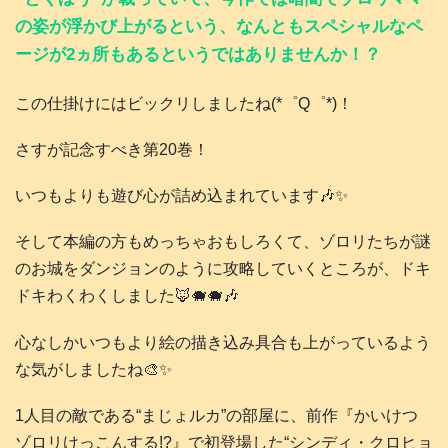
の姿が浮かび上がるという、なんともスペシャルなペ
ージが2ヵ所もあるというではありませんか！？
この仕掛けにはビックリしましたね(*゜Q゜*)！
さすが記念すべき第20巻！
いつもよりも遊び心が詰め込まれています🎶✨
そして本編の方もめっちゃおもしろくて、ゾロリたちが謎
のお城をダンジョンのように攻略していくところが、ドキ
ドキわくわくしました🦊🐗🐗🎶
心なしかいつもより絵の描き込み具合も上がっているよう
な気がしましたね🎨✨
1人目の敵である“まじょルカ”の部屋に、前作『かいけつ
ゾロリけっこんする!?』で初登場した“シンディ・クロヒョ