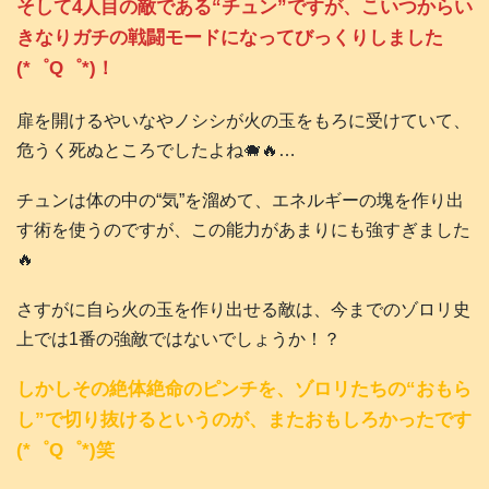
そして4人目の敵である“チュン”ですが、こいつからい
きなりガチの戦闘モードになってびっくりしました
(*゜Q゜*)！
扉を開けるやいなやノシシが火の玉をもろに受けていて、
危うく死ぬところでしたよね🐗🔥…
チュンは体の中の“気”を溜めて、エネルギーの塊を作り出
す術を使うのですが、この能力があまりにも強すぎました
🔥
さすがに自ら火の玉を作り出せる敵は、今までのゾロリ史
上では1番の強敵ではないでしょうか！？
しかしその絶体絶命のピンチを、ゾロリたちの“おもら
し”で切り抜けるというのが、またおもしろかったです
(*゜Q゜*)笑