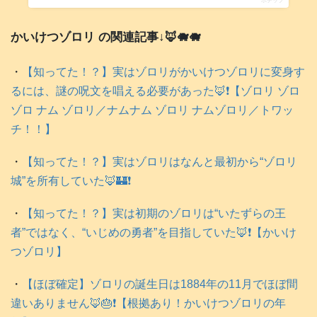
ポチップ
かいけつゾロリ の関連記事↓🦊🐗🐗
・
【知ってた！？】実はゾロリがかいけつゾロリに変身す
るには、謎の呪文を唱える必要があった🦊❗️【ゾロリ ゾロ
ゾロ ナム ゾロリ／ナムナム ゾロリ ナムゾロリ／トワッ
チ！！】
・
【知ってた！？】実はゾロリはなんと最初から“ゾロリ
城”を所有していた🦊🏰❗️
・
【知ってた！？】実は初期のゾロリは“いたずらの王
者”ではなく、“いじめの勇者”を目指していた🦊❗️【かいけ
つゾロリ】
・
【ほぼ確定】ゾロリの誕生日は1884年の11月でほぼ間
違いありません🦊🎂❗️【根拠あり！かいけつゾロリの年