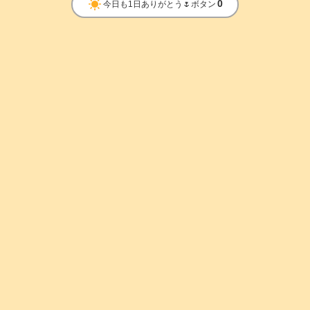
clear_day
0
今日も1日ありがとう🌷ボタン