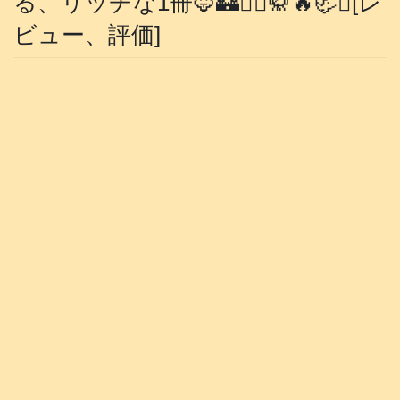
る、リッチな1冊🦊🏰🧙‍♀️🥋🔥🦏✨[レ
ビュー、評価]