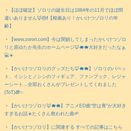
・
【ほぼ確定】ゾロリの誕生日は1884年の11月でほぼ間
違いありません🦊🎂❗️【根拠あり！かいけつゾロリの年
齢】
・
【www.zorori.com】今は閉鎖してしまったかいけつゾロ
リと原ゆたか先生のホームページ🦊🐗🐗大好きだったなぁ
💻️☀️
・
【かいけつゾロリのグッズたち🦊🐗🐗】ゾロリのパペッ
ト、イシシとノシシのフィギュア、ファンブック、レジャ
ーシート…全部おくさんがプレゼントしてくれました
(ToT)🎁✨
・
【かいけつゾロリ🦊🐗🐗】アニメED曲“空は青”が大好き
すぎるお話☀️たくさん救われた曲🌱
・
【かいけつゾロリ】に関連する すべての記事はこちら