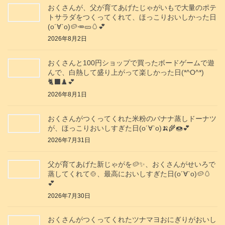
おくさんが、父が育てあげたじゃがいもで大量のポテ
トサラダをつくってくれて、ほっこりおいしかった日
(о´∀`о)🥔🥕🥒🥚💕
2026年8月2日
おくさんと100円ショップで買ったボードゲームで遊
んで、白熱して盛り上がって楽しかった日(*^O^*)
🐈‍⬛♟️💕
2026年8月1日
おくさんがつくってくれた米粉のバナナ蒸しドーナツ
が、ほっこりおいしすぎた日(о´∀`о)🍌🌾🍩💕
2026年7月31日
父が育てあげた新じゃがを🥔✨️、おくさんがせいろで
蒸してくれて🍲、最高においしすぎた日(о´∀`о)🥔🥚
💕
2026年7月30日
おくさんがつくってくれたツナマヨおにぎりがおいし