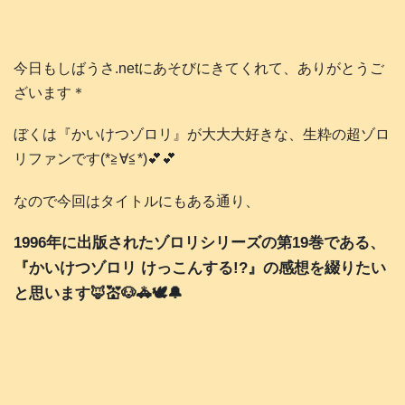
今日もしばうさ.netにあそびにきてくれて、ありがとうご
ざいます＊
ぼくは『かいけつゾロリ』が大大大好きな、生粋の超ゾロ
リファンです(*≧∀≦*)💕💕
なので今回はタイトルにもある通り、
1996年に出版されたゾロリシリーズの第19巻である、
『かいけつゾロリ けっこんする!?』の感想を綴りたい
と思います🦊💒🐶🚓🕊️🔔