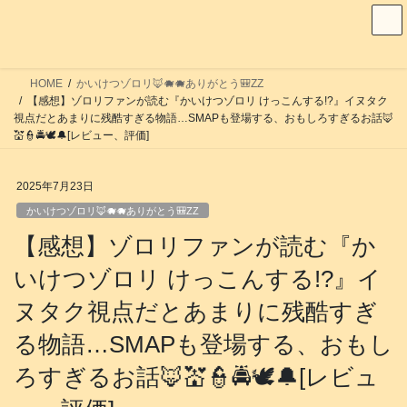
コ
ナ
ン
ビ
テ
ゲ
ン
ー
HOME
かいけつゾロリ🦊🐗🐗ありがとう🎒ZZ
ツ
シ
【感想】ゾロリファンが読む『かいけつゾロリ けっこんする!?』イヌタク
へ
ョ
視点だとあまりに残酷すぎる物語…SMAPも登場する、おもしろすぎるお話🦊
💒👮🚔️🕊️🔔[レビュー、評価]
ス
ン
キ
に
ッ
移
2025年7月23日
プ
動
かいけつゾロリ🦊🐗🐗ありがとう🎒ZZ
【感想】ゾロリファンが読む『か
いけつゾロリ けっこんする!?』イ
ヌタク視点だとあまりに残酷すぎ
る物語…SMAPも登場する、おもし
ろすぎるお話🦊💒👮🚔️🕊️🔔[レビュ