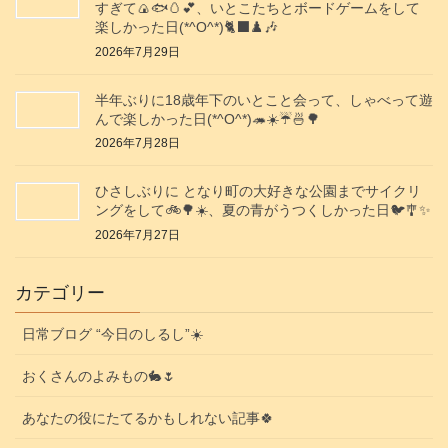
すぎて🍙🐟️🥚💕、いとこたちとボードゲームをして
楽しかった日(*^O^*)🐈‍⬛♟️🎶
2026年7月29日
半年ぶりに18歳年下のいとこと会って、しゃべって遊
んで楽しかった日(*^O^*)🦔☀️☔🍜🌳
2026年7月28日
ひさしぶりに となり町の大好きな公園までサイクリ
ングをして🚲️🌳☀️、夏の青がうつくしかった日🐦️🎐✨️
2026年7月27日
カテゴリー
日常ブログ “今日のしるし”☀️
おくさんのよみもの🐇🌷
あなたの役にたてるかもしれない記事🍀