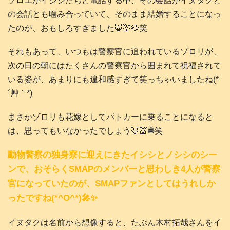
ゾロエがイシシたちと電話する中、その会話がイヌタクと
の会話とも噛み合っていて、そのまま結婚することになっ
たのが、おもしろすぎました🦊💒🐶笑
それもあって、いつもは警察官に追われているゾロリが、
次の日の朝にはたくさんの警察官から囲まれて祝福されて
いる姿が、あまりにも違和感すぎて笑っちゃいましたね(*
´艸｀*)
まさかゾロリも花嫁としてパトカーに乗ることになると
は、思ってもいなかったでしょう🦊💒🚔️笑
動物警察の独身寮に迎えにきたイシシとノシシのシー
ンで、おそらくSMAPのメンバーと思わしき4人が警察
官になっていたのが、SMAPファンとしてはうれしか
ったですね(*^O^*)🎤✨
イヌタクは名前から想像すると、たぶん木村拓哉さんをイ