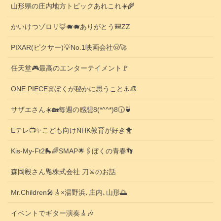
山形県の庄内地方トピックあれこれ☀️🌾
かいけつゾロリ🦊🐗🐗ありがとう🎒ZZ
PIXAR(ピクサー)💡No.1映画会社🤠🚀
任天堂🎮️最高のエンターテイメント🚩
ONE PIECE☠️ぼくが秘かに思うこと⚓️👒
サザエさん☀️🏡毎週の感想8(*^^*)8🕡️🍵
Eテレ📺️✨こども向けNHK教育が好き🐥
Kis-My-Ft2🛼🌈SMAP🌟🖇️ぼくの青春👣
森岡毅さん🔢株式会社 刀⚔️のお話
Mr.Children🎤🎸×湯野浜､庄内､山形🌅
イベントでギター演奏🎸🎶