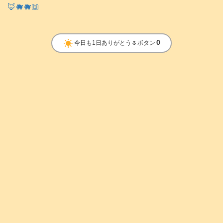
🦊🐗🐗📖
clear_day
0
今日も1日ありがとう🌷ボタン