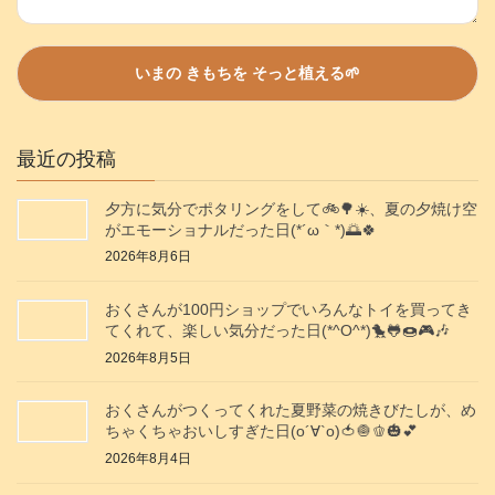
最近の投稿
夕方に気分でポタリングをして🚲️🌳☀️、夏の夕焼け空
がエモーショナルだった日(⁠*⁠´⁠ω⁠｀⁠*⁠)🌅🍀
2026年8月6日
おくさんが100円ショップでいろんなトイを買ってき
てくれて、楽しい気分だった日(*^O^*)🐤🐸🍩🎮️🎶
2026年8月5日
おくさんがつくってくれた夏野菜の焼きびたしが、め
ちゃくちゃおいしすぎた日(о´∀`о)🍅🧅🫑🎃💕
2026年8月4日