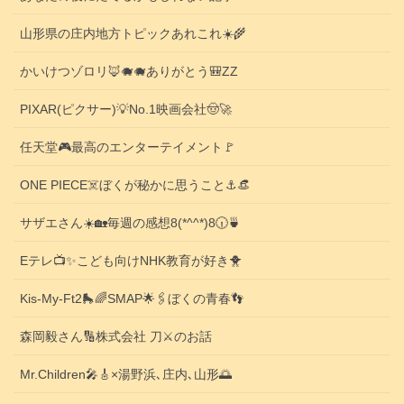
山形県の庄内地方トピックあれこれ☀️🌾
かいけつゾロリ🦊🐗🐗ありがとう🎒ZZ
PIXAR(ピクサー)💡No.1映画会社🤠🚀
任天堂🎮️最高のエンターテイメント🚩
ONE PIECE☠️ぼくが秘かに思うこと⚓️👒
サザエさん☀️🏡毎週の感想8(*^^*)8🕡️🍵
Eテレ📺️✨こども向けNHK教育が好き🐥
Kis-My-Ft2🛼🌈SMAP🌟🖇️ぼくの青春👣
森岡毅さん🔢株式会社 刀⚔️のお話
Mr.Children🎤🎸×湯野浜､庄内､山形🌅