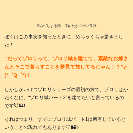
©️みづしま志穂、原ゆたか／ポプラ社
ぼくはこの事実を知ったときに、めちゃくちゃ驚きまし
た！
“だってゾロリって、ゾロリ城を建てて、素敵なお嫁さ
んとそこで暮らすことを夢見て旅してるじゃん！？”と
(*゜Q゜*)！
しかしかいけつゾロリシリーズの最初の方で、ゾロリはか
たくなに、“ゾロリ城パート2”を建てたいと言っているの
です🦊🏰❗️
それはつまり、すでにゾロリ城パート1は所有していると
いうことの現れでもあります🦊🏰✨