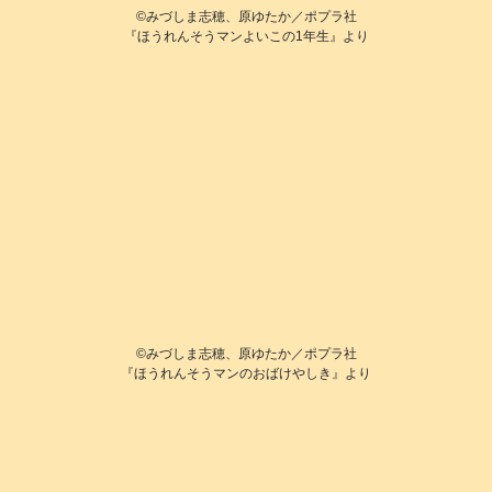
©️みづしま志穂、原ゆたか／ポプラ社
『ほうれんそうマンよいこの1年生』より
©️みづしま志穂、原ゆたか／ポプラ社
『ほうれんそうマンのおばけやしき』より