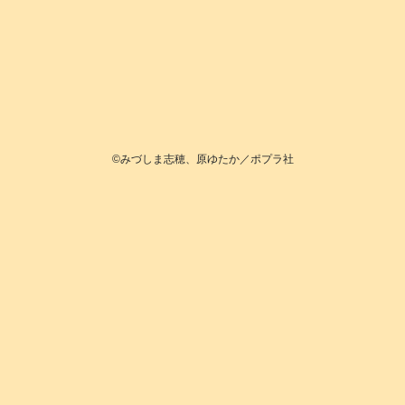
©️みづしま志穂、原ゆたか／ポプラ社