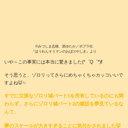
©️みづしま志穂、原ゆたか／ポプラ社
『ほうれんそうマンのおばけやしき』より
いや～この事実には本当に驚きました(*゜Q゜*)❗️
そう思うと、ゾロリってさらにめちゃくちゃカッコいいで
すよね🦊✨
すでに立派なゾロリ城パート1を所有しているのにも関
わらず、さらにゾロリ城パート2の建設を夢見ているな
んて、
夢のスケールが大きすぎることに気付かされました🦊