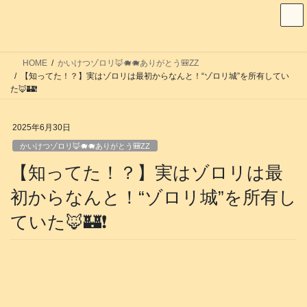
コ
ナ
ン
ビ
テ
ゲ
ン
ー
HOME
かいけつゾロリ🦊🐗🐗ありがとう🎒ZZ
ツ
シ
【知ってた！？】実はゾロリは最初からなんと！“ゾロリ城”を所有してい
へ
ョ
た🦊🏰❗️
ス
ン
キ
に
2025年6月30日
ッ
移
かいけつゾロリ🦊🐗🐗ありがとう🎒ZZ
プ
動
【知ってた！？】実はゾロリは最
初からなんと！“ゾロリ城”を所有し
ていた🦊🏰❗️