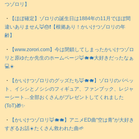
つゾロリ】
・
【ほぼ確定】ゾロリの誕生日は1884年の11月でほぼ間
違いありません🦊🎂❗️【根拠あり！かいけつゾロリの年
齢】
・
【www.zorori.com】今は閉鎖してしまったかいけつゾロ
リと原ゆたか先生のホームページ🦊🐗🐗大好きだったなぁ
💻️☀️
・
【かいけつゾロリのグッズたち🦊🐗🐗】ゾロリのパペッ
ト、イシシとノシシのフィギュア、ファンブック、レジャ
ーシート…全部おくさんがプレゼントしてくれました
(ToT)🎁✨
・
【かいけつゾロリ🦊🐗🐗】アニメED曲“空は青”が大好き
すぎるお話☀️たくさん救われた曲🌱