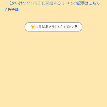
・
【かいけつゾロリ】に関連する すべての記事はこちら
🦊🐗🐗📖
clear_day
0
今日も1日ありがとう🌷ボタン