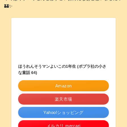
🏰✨
ほうれんそうマンよいこの1年生 (ポプラ社の小さ
な童話 64)
Amazon
楽天市場
Yahoo!ショッピング
メルカリ mercari