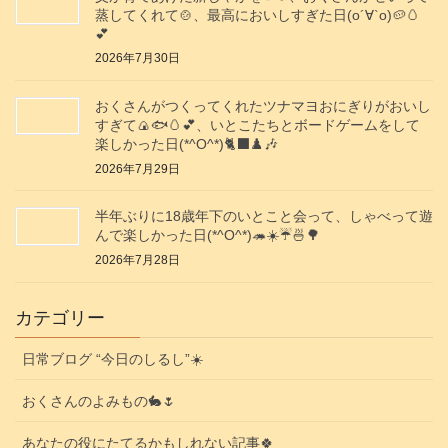
蒸してくれて🍲、最高においしすぎた日(о´∀`о)🥔🥚
💕
2026年7月30日
おくさんがつくってくれたツナマヨおにぎりがおいし
すぎて🍙🐟️🥚💕、いとこたちとボードゲームをして
楽しかった日(*^O^*)🐈‍⬛♟️🎶
2026年7月29日
半年ぶりに18歳年下のいとこと会って、しゃべって遊
んで楽しかった日(*^O^*)🦔☀️☔🍜🌳
2026年7月28日
カテゴリー
日常ブログ “今日のしるし”☀️
おくさんのよみもの🐇🌷
あなたの役にたてるかもしれない記事🍀