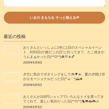
最近の投稿
おくさんといっしょに1年に1日のスペシャルイベン
ト、8月8日の“銀だこの日”に行ってきて、たこ焼きが
うんまぁかった日(*^O^*)🐙🎊☀️💕
2026年8月8日
夕方に気分でポタリングをして🚲️🌳☀️、夏の夕焼け空
がエモーショナルだった日(⁠*⁠´⁠ω⁠｀⁠*⁠)🌅🍀
2026年8月6日
おくさんが100円ショップでいろんなトイを買ってき
てくれて、楽しい気分だった日(*^O^*)🐤🐸🍩🎮️🎶
2026年8月5日