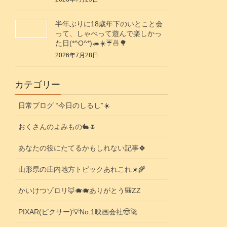
半年ぶりに18歳年下のいとこと会
って、しゃべって遊んで楽しかっ
た日(*^O^*)🦔☀️☔🍜🌳
2026年7月28日
カテゴリー
日常ブログ “今日のしるし”☀️
おくさんのよみもの🐇🌷
あなたの役にたてるかもしれない記事🍀
山形県の庄内地方トピックあれこれ☀️🌾
かいけつゾロリ🦊🐗🐗ありがとう🎒ZZ
PIXAR(ピクサー)💡No.1映画会社🤠🚀