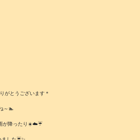
ありがとうございます＊
～🏊️
降ったり☀️☁️☔️
ました☔️✨