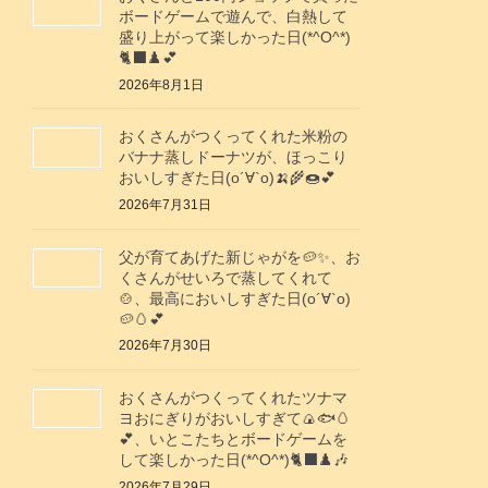
ボードゲームで遊んで、白熱して
盛り上がって楽しかった日(*^O^*)
🐈‍⬛♟️💕
2026年8月1日
おくさんがつくってくれた米粉の
バナナ蒸しドーナツが、ほっこり
おいしすぎた日(о´∀`о)🍌🌾🍩💕
2026年7月31日
父が育てあげた新じゃがを🥔✨️、お
くさんがせいろで蒸してくれて
🍲、最高においしすぎた日(о´∀`о)
🥔🥚💕
2026年7月30日
おくさんがつくってくれたツナマ
ヨおにぎりがおいしすぎて🍙🐟️🥚
💕、いとこたちとボードゲームを
して楽しかった日(*^O^*)🐈‍⬛♟️🎶
2026年7月29日