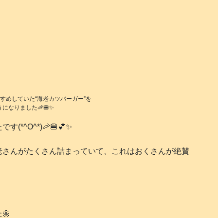
すめしていた“海老カツバーガー”を
になりました🦐🍔✨
^O^*)🦐🍔💕✨
老さんがたくさん詰まっていて、これはおくさんが絶賛
🌼