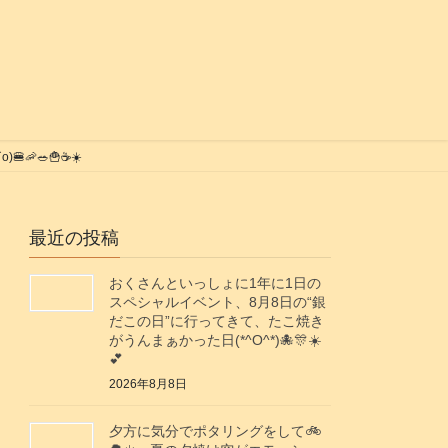
🥗🍟☕️☀️
最近の投稿
おくさんといっしょに1年に1日の
スペシャルイベント、8月8日の“銀
だこの日”に行ってきて、たこ焼き
がうんまぁかった日(*^O^*)🐙🎊☀️
💕
2026年8月8日
夕方に気分でポタリングをして🚲️