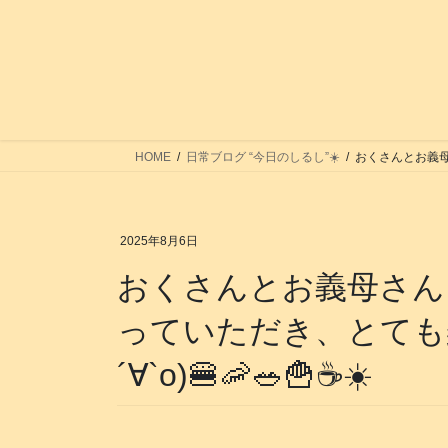
コ
ナ
ン
ビ
テ
ゲ
ン
ー
ツ
シ
へ
ョ
ス
ン
HOME
日常ブログ “今日のしるし”☀️
おくさんとお義母さ
キ
に
ッ
移
プ
動
2025年8月6日
おくさんとお義母さん
っていただき、とても
´∀`о)🍔🦐🥗🍟☕️☀️