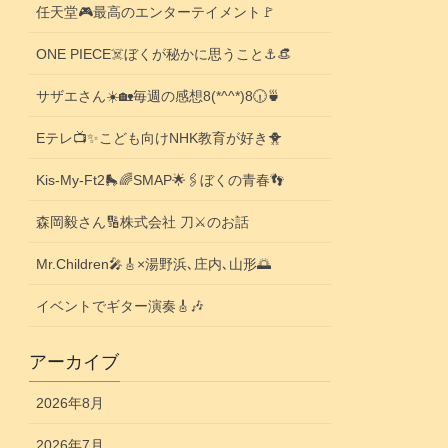
任天堂🎮️最高のエンターテイメント🚩
ONE PIECE☠️ぼくが秘かに思うこと⚓️👒
サザエさん☀️🏡毎週の感想8(*^^*)8🕡️🍵
Eテレ📺️✨こども向けNHK教育が好き🐥
Kis-My-Ft2🛼🌈SMAP🌟🖇️ぼくの青春👣
森岡毅さん🔢株式会社 刀⚔️のお話
Mr.Children🎤🎸×湯野浜､庄内､山形🌅
イベントでギター演奏🎸🎶
アーカイブ
2026年8月
2026年7月