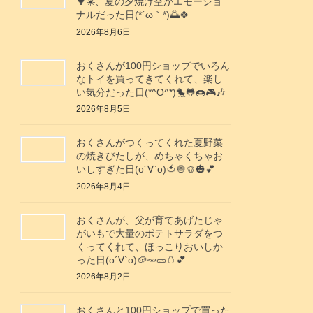
🌳☀️、夏の夕焼け空がエモーショ
ナルだった日(⁠*⁠´⁠ω⁠｀⁠*⁠)🌅🍀
2026年8月6日
おくさんが100円ショップでいろん
なトイを買ってきてくれて、楽し
い気分だった日(*^O^*)🐤🐸🍩🎮️🎶
2026年8月5日
おくさんがつくってくれた夏野菜
の焼きびたしが、めちゃくちゃお
いしすぎた日(о´∀`о)🍅🧅🫑🎃💕
2026年8月4日
おくさんが、父が育てあげたじゃ
がいもで大量のポテトサラダをつ
くってくれて、ほっこりおいしか
った日(о´∀`о)🥔🥕🥒🥚💕
2026年8月2日
おくさんと100円ショップで買った