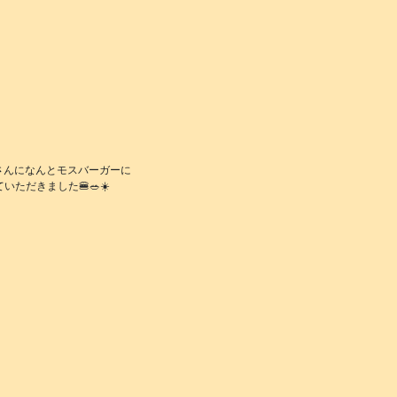
さんになんとモスバーガーに
いただきました🍔🥗☀️