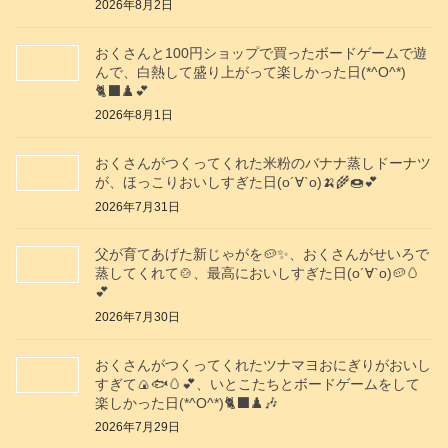
2026年8月2日
おくさんと100円ショップで買ったボードゲームで遊
んで、白熱して盛り上がって楽しかった日(*^O^*)
🐈‍⬛♟️💕
2026年8月1日
おくさんがつくってくれた米粉のバナナ蒸しドーナツ
が、ほっこりおいしすぎた日(о´∀`о)🍌🌾🍩💕
2026年7月31日
父が育てあげた新じゃがを🥔✨️、おくさんがせいろで
蒸してくれて🍲、最高においしすぎた日(о´∀`о)🥔🥚
💕
2026年7月30日
おくさんがつくってくれたツナマヨおにぎりがおいし
すぎて🍙🐟️🥚💕、いとこたちとボードゲームをして
楽しかった日(*^O^*)🐈‍⬛♟️🎶
2026年7月29日