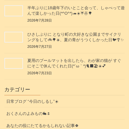
半年ぶりに18歳年下のいとこと会って、しゃべって遊
んで楽しかった日(*^O^*)🦔☀️☔🍜🌳
2026年7月28日
ひさしぶりに となり町の大好きな公園までサイクリ
ングをして🚲️🌳☀️、夏の青がうつくしかった日🐦️🎐✨️
2026年7月27日
夏用のプールマットを出したら、わが家の猫が すぐ
にそこで休んでくれた日(⁠*⁠´⁠ω⁠｀⁠*⁠)🐈‍⬛🏖️☀️💕
2026年7月23日
カテゴリー
日常ブログ “今日のしるし”☀️
おくさんのよみもの🐇🌷
あなたの役にたてるかもしれない記事🍀