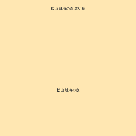
松山 眺海の森 赤い橋
松山 眺海の森