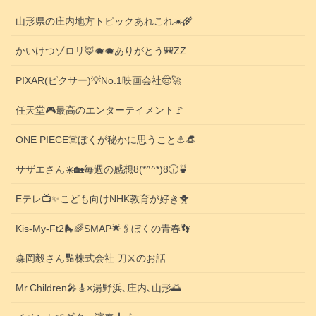
山形県の庄内地方トピックあれこれ☀️🌾
かいけつゾロリ🦊🐗🐗ありがとう🎒ZZ
PIXAR(ピクサー)💡No.1映画会社🤠🚀
任天堂🎮️最高のエンターテイメント🚩
ONE PIECE☠️ぼくが秘かに思うこと⚓️👒
サザエさん☀️🏡毎週の感想8(*^^*)8🕡️🍵
Eテレ📺️✨こども向けNHK教育が好き🐥
Kis-My-Ft2🛼🌈SMAP🌟🖇️ぼくの青春👣
森岡毅さん🔢株式会社 刀⚔️のお話
Mr.Children🎤🎸×湯野浜､庄内､山形🌅