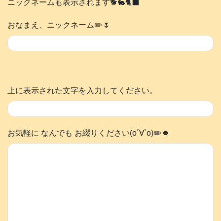
ニックネームも表示されます🐕️🐇🐈‍⬛
おなまえ、ニックネーム✏️🌷
上に表示された文字を入力してください。
お気軽に なんでも お綴りください(о´∀`о)✏️🍀