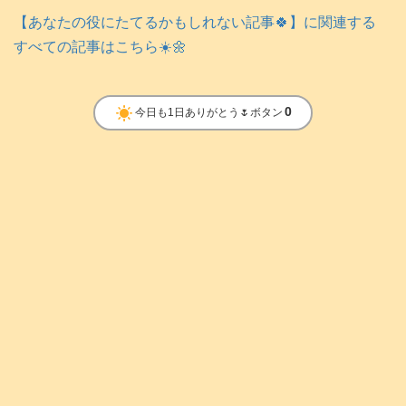
【あなたの役にたてるかもしれない記事🍀】に関連する
すべての記事はこちら☀️🌼
clear_day
0
今日も1日ありがとう🌷ボタン