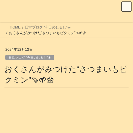
コ
ナ
ン
ビ
テ
ゲ
ン
ー
HOME
日常ブログ “今日のしるし”☀️
ツ
シ
おくさんがみつけた“さつまいもピクミン”🍠🌱🌼
へ
ョ
ス
ン
2024年12月13日
キ
に
日常ブログ “今日のしるし”☀️
ッ
移
おくさんがみつけた“さつまいもピ
プ
動
クミン”🍠🌱🌼