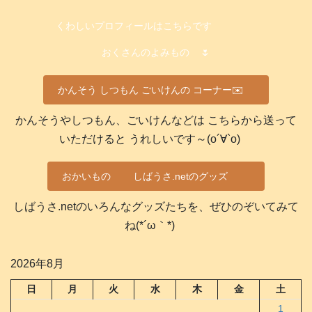
くわしいプロフィールはこちらです
おくさんのよみもの
🌷
かんそう しつもん ごいけんの コーナー✉️
かんそうやしつもん、ごいけんなどは こちらから送って
いただけると うれしいです～(о´∀`о)
おかいもの
しばうさ.netのグッズ
しばうさ.netのいろんなグッズたちを、ぜひのぞいてみて
ね(*´ω｀*)
2026年8月
日
月
火
水
木
金
土
1