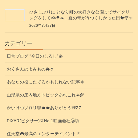
ひさしぶりに となり町の大好きな公園までサイクリ
ングをして🚲️🌳☀️、夏の青がうつくしかった日🐦️🎐✨️
2026年7月27日
カテゴリー
日常ブログ “今日のしるし”☀️
おくさんのよみもの🐇🌷
あなたの役にたてるかもしれない記事🍀
山形県の庄内地方トピックあれこれ☀️🌾
かいけつゾロリ🦊🐗🐗ありがとう🎒ZZ
PIXAR(ピクサー)💡No.1映画会社🤠🚀
任天堂🎮️最高のエンターテイメント🚩