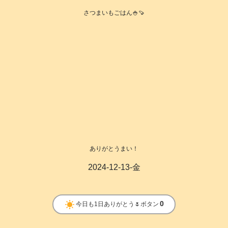
さつまいもごはん🍚🍠
ありがとうまい！
2024-12-13-金
clear_day
0
今日も1日ありがとう🌷ボタン