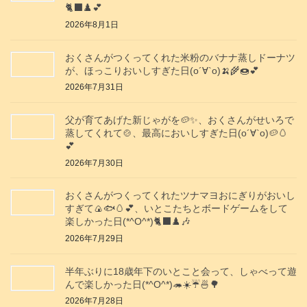
🐈‍⬛♟️💕
2026年8月1日
おくさんがつくってくれた米粉のバナナ蒸しドーナツ
が、ほっこりおいしすぎた日(о´∀`о)🍌🌾🍩💕
2026年7月31日
父が育てあげた新じゃがを🥔✨️、おくさんがせいろで
蒸してくれて🍲、最高においしすぎた日(о´∀`о)🥔🥚
💕
2026年7月30日
おくさんがつくってくれたツナマヨおにぎりがおいし
すぎて🍙🐟️🥚💕、いとこたちとボードゲームをして
楽しかった日(*^O^*)🐈‍⬛♟️🎶
2026年7月29日
半年ぶりに18歳年下のいとこと会って、しゃべって遊
んで楽しかった日(*^O^*)🦔☀️☔🍜🌳
2026年7月28日