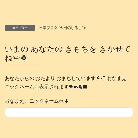
日常ブログ “今日のしるし”☀️
カテゴリー
いまの あなたの きもちを きかせて
ね✏️🍀
あなたからの おたより おまちしています🌸📮 おなまえ、
ニックネームも表示されます🐕️🐇🐈‍⬛
おなまえ、ニックネーム✏️🌷