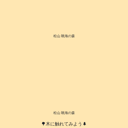
松山 眺海の森
松山 眺海の森
🌳木に触れてみよう🌲