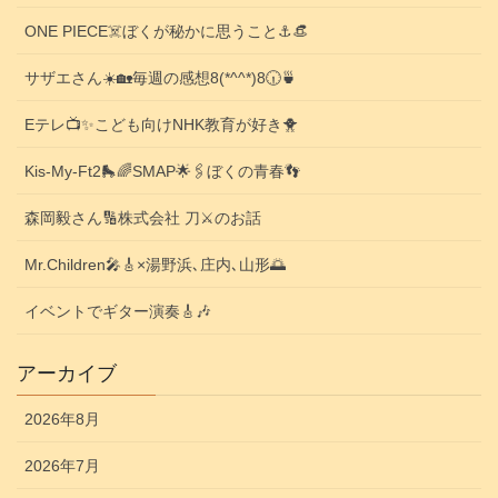
ONE PIECE☠️ぼくが秘かに思うこと⚓️👒
サザエさん☀️🏡毎週の感想8(*^^*)8🕡️🍵
Eテレ📺️✨こども向けNHK教育が好き🐥
Kis-My-Ft2🛼🌈SMAP🌟🖇️ぼくの青春👣
森岡毅さん🔢株式会社 刀⚔️のお話
Mr.Children🎤🎸×湯野浜､庄内､山形🌅
イベントでギター演奏🎸🎶
アーカイブ
2026年8月
2026年7月