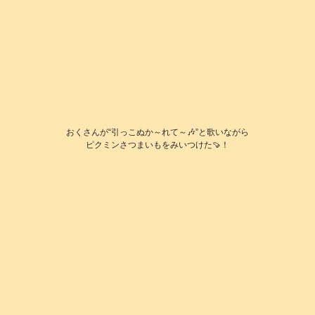
おくさんが“引っこぬか～れて～🎶”と歌いながら
ピクミンさつまいもをみいつけた🍠！