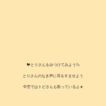
🐦️とりさんをみつけてみよう🦆
とりさんのなき声に耳をすませよう
🦅空ではトビさんも歌っているよ☀️