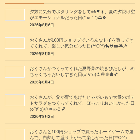
夕方に気分でポタリングをして🚲️🌳☀️、夏の夕焼け空
がエモーショナルだった日(⁠*⁠´⁠ω⁠｀⁠*⁠)🌅🍀
2026年8月6日
おくさんが100円ショップでいろんなトイを買ってき
てくれて、楽しい気分だった日(*^O^*)🐤🐸🍩🎮️🎶
2026年8月5日
おくさんがつくってくれた夏野菜の焼きびたしが、め
ちゃくちゃおいしすぎた日(о´∀`о)🍅🧅🫑🎃💕
2026年8月4日
おくさんが、父が育てあげたじゃがいもで大量のポテ
トサラダをつくってくれて、ほっこりおいしかった日
(о´∀`о)🥔🥕🥒🥚💕
2026年8月2日
おくさんと100円ショップで買ったボードゲームで遊
んで、白熱して盛り上がって楽しかった日(*^O^*)