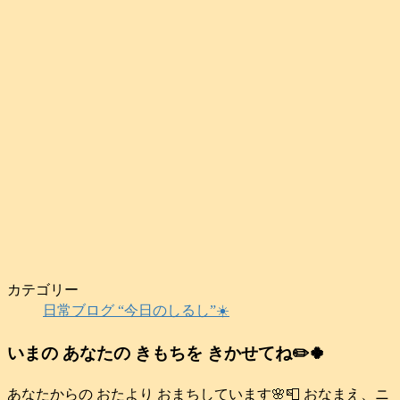
カテゴリー
日常ブログ “今日のしるし”☀️
いまの あなたの きもちを きかせてね✏️🍀
あなたからの おたより おまちしています🌸📮 おなまえ、ニ