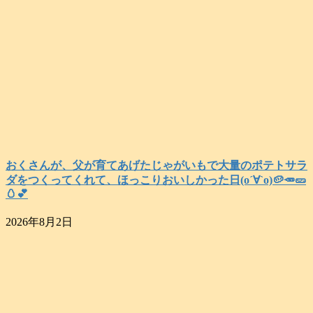
おくさんが、父が育てあげたじゃがいもで大量のポテトサラ
ダをつくってくれて、ほっこりおいしかった日(о´∀`о)🥔🥕🥒
🥚💕
2026年8月2日