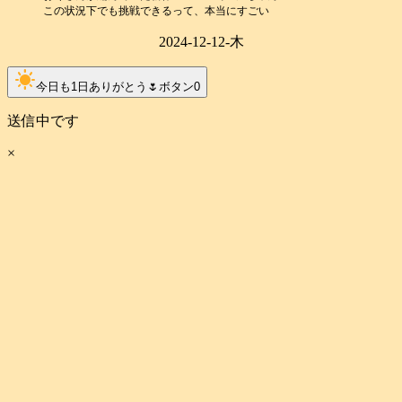
この状況下でも挑戦できるって、本当にすごい
2024-12-12-木
clear_day
今日も1日ありがとう🌷ボタン
0
送信中です
×