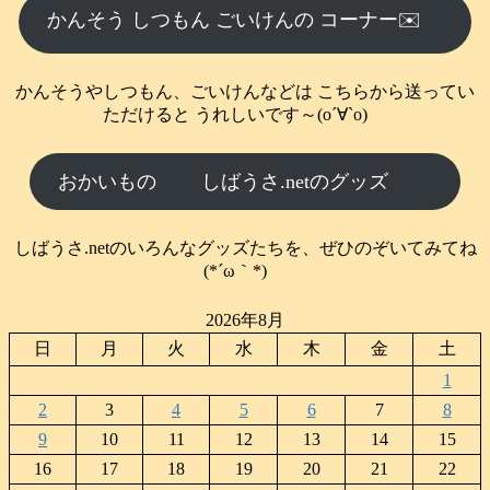
かんそう しつもん ごいけんの コーナー✉️
かんそうやしつもん、ごいけんなどは こちらから送ってい
ただけると うれしいです～(о´∀`о)
おかいもの
しばうさ.netのグッズ
しばうさ.netのいろんなグッズたちを、ぜひのぞいてみてね
(*´ω｀*)
2026年8月
日
月
火
水
木
金
土
1
2
3
4
5
6
7
8
9
10
11
12
13
14
15
16
17
18
19
20
21
22