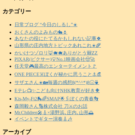
カテゴリー
日常ブログ “今日のしるし”☀️
おくさんのよみもの🐇🌷
あなたの役にたてるかもしれない記事🍀
山形県の庄内地方トピックあれこれ☀️🌾
かいけつゾロリ🦊🐗🐗ありがとう🎒ZZ
PIXAR(ピクサー)💡No.1映画会社🤠🚀
任天堂🎮️最高のエンターテイメント🚩
ONE PIECE☠️ぼくが秘かに思うこと⚓️👒
サザエさん☀️🏡毎週の感想8(*^^*)8🕡️🍵
Eテレ📺️✨こども向けNHK教育が好き🐥
Kis-My-Ft2🛼🌈SMAP🌟🖇️ぼくの青春👣
森岡毅さん🔢株式会社 刀⚔️のお話
Mr.Children🎤🎸×湯野浜､庄内､山形🌅
イベントでギター演奏🎸🎶
アーカイブ