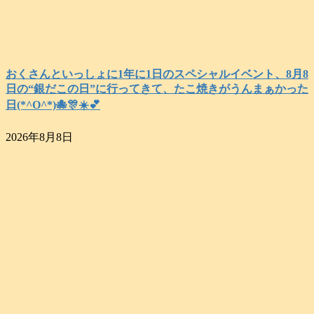
おくさんといっしょに1年に1日のスペシャルイベント、8月8
日の“銀だこの日”に行ってきて、たこ焼きがうんまぁかった
日(*^O^*)🐙🎊☀️💕
2026年8月8日