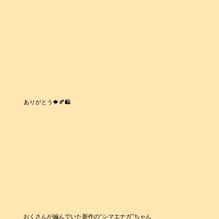
ありがとう🍁🍂🛍️
おくさんが編んでいた新作の“シマエナガ”ちゃん