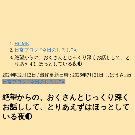
コ
ナ
ン
ビ
テ
ゲ
ン
ー
ツ
シ
へ
ョ
HOME
ス
ン
日常ブログ “今日のしるし”☀️
キ
に
絶望からの、おくさんとじっくり深くお話しして、と
ッ
移
りあえずはほっとしている夜🌓
プ
動
2024年12月12日
/ 最終更新日時 :
2026年7月21日
しばうさ.net
日常ブログ “今日のしるし”☀️
絶望からの、おくさんとじっくり深く
お話しして、とりあえずはほっとして
いる夜🌓