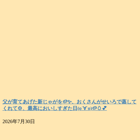
父が育てあげた新じゃがを🥔✨️、おくさんがせいろで蒸して
くれて🍲、最高においしすぎた日(о´∀`о)🥔🥚💕
2026年7月30日