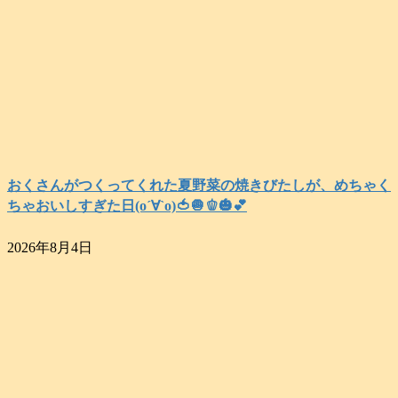
おくさんがつくってくれた夏野菜の焼きびたしが、めちゃく
ちゃおいしすぎた日(о´∀`о)🍅🧅🫑🎃💕
2026年8月4日