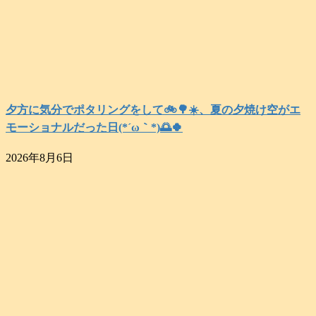
夕方に気分でポタリングをして🚲️🌳☀️、夏の夕焼け空がエ
モーショナルだった日(⁠*⁠´⁠ω⁠｀⁠*⁠)🌅🍀
2026年8月6日