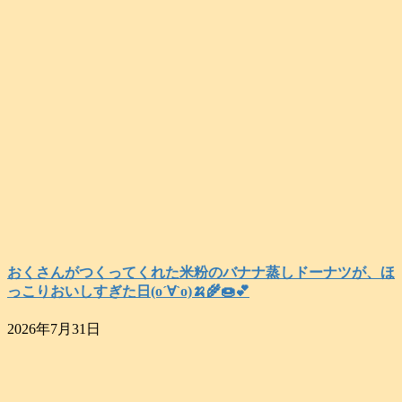
おくさんがつくってくれた米粉のバナナ蒸しドーナツが、ほ
っこりおいしすぎた日(о´∀`о)🍌🌾🍩💕
2026年7月31日