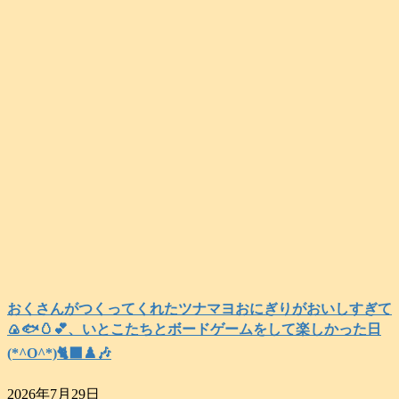
おくさんがつくってくれたツナマヨおにぎりがおいしすぎて
🍙🐟️🥚💕、いとこたちとボードゲームをして楽しかった日
(*^O^*)🐈‍⬛♟️🎶
2026年7月29日