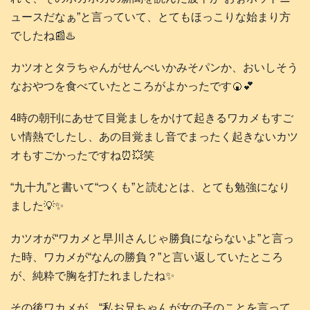
ュースだなぁ”と言っていて、とてもほっこりな始まり方
でしたね📰♨️
カツオとタラちゃんがせんべいかみそパンか、おいしそう
なおやつを食べていたところがよかったです🍘💕
4時の朝刊にあせて目覚ましをかけて起きるワカメもすご
い情熱でしたし、あの目覚まし音でまったく起きないカツ
オもすごかったですね⏰️💥笑
“九十九”と書いて“つくも”と読むとは、とても勉強になり
ました💡✨️
カツオが“ワカメと早川さんじゃ勝負にならないよ”と言っ
た時、ワカメが“なんの勝負？”と言い返していたところ
が、純粋で胸を打たれましたね✨️
その後ワカメが、“私お兄ちゃんが女の子のことを言って