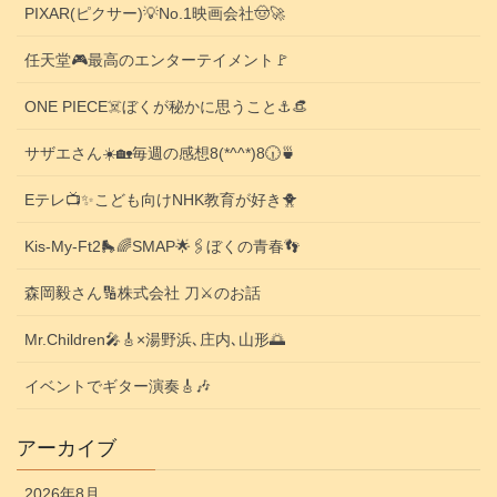
PIXAR(ピクサー)💡No.1映画会社🤠🚀
任天堂🎮️最高のエンターテイメント🚩
ONE PIECE☠️ぼくが秘かに思うこと⚓️👒
サザエさん☀️🏡毎週の感想8(*^^*)8🕡️🍵
Eテレ📺️✨こども向けNHK教育が好き🐥
Kis-My-Ft2🛼🌈SMAP🌟🖇️ぼくの青春👣
森岡毅さん🔢株式会社 刀⚔️のお話
Mr.Children🎤🎸×湯野浜､庄内､山形🌅
イベントでギター演奏🎸🎶
アーカイブ
2026年8月