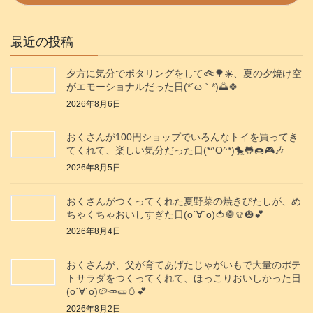
最近の投稿
夕方に気分でポタリングをして🚲️🌳☀️、夏の夕焼け空
がエモーショナルだった日(⁠*⁠´⁠ω⁠｀⁠*⁠)🌅🍀
2026年8月6日
おくさんが100円ショップでいろんなトイを買ってき
てくれて、楽しい気分だった日(*^O^*)🐤🐸🍩🎮️🎶
2026年8月5日
おくさんがつくってくれた夏野菜の焼きびたしが、め
ちゃくちゃおいしすぎた日(о´∀`о)🍅🧅🫑🎃💕
2026年8月4日
おくさんが、父が育てあげたじゃがいもで大量のポテ
トサラダをつくってくれて、ほっこりおいしかった日
(о´∀`о)🥔🥕🥒🥚💕
2026年8月2日