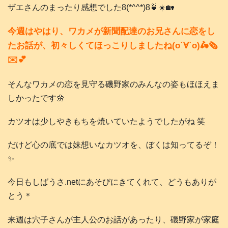
ザエさんのまったり感想でした8(*^^*)8🍵☀️🏡
今週はやはり、ワカメが新聞配達のお兄さんに恋をし
たお話が、初々しくてほっこりしましたね(о´∀`о)🛵🗞️
✉️💕
そんなワカメの恋を見守る磯野家のみんなの姿もほほえま
しかったです🌼
カツオは少しやきもちを焼いていたようでしたがね 笑
だけど心の底では妹想いなカツオを、ぼくは知ってるぞ！
✨️
今日もしばうさ.netにあそびにきてくれて、どうもありが
とう＊
来週は穴子さんが主人公のお話があったり、磯野家が家庭