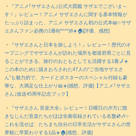
・
『アニメ｢サザエさん｣公式大図鑑 サザエでございま～
す！』レビュー！アニメ サザエさんに関する基本情報が
たっぷり詰まった、アニメ サザエさん初の公式本📖✨サザ
エさんファン必携の1冊8(*^^*)8☀️🏠️[評価、感想]
・
『サザエさんと日本を旅しよう！』レビュー！歴代のオ
ープニングでサザエさんが訪れた場所を都道府県ごとに見
ることができる、旅行のおともとしても活躍する1冊🗾☀️
この本のために描きおろされた47人の“ご当地サザエさ
ん”も魅力的で、カードとポスターのスペシャル付録も豪
華な、大満足な仕上がり📖☀️[感想、評価]【アニメ｢サザエ
さん｣放送45周年記念ブック】
・
『サザエさん 音楽大全』レビュー！日曜日の夕方に聴
きなじんだ音楽たちがほぼ全曲収録されている名盤💿️🎶✨
これを流せば、たちまち自分の日常生活がサザエさんの世
界観に早変わりする1品☀️🏠️[感想、評価]