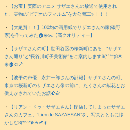
・
【お宝】実際のアニメ サザエさんの放送で使用され
た、実物の“ビデオのフィルム”を大公開🎞️✨！！！
・
【大絶賛！！】100均の画用紙でサザエさんの家(磯野
家)を作ってみた🏠️☀️✂️【高クオリティー】
・
【サザエさんの町】世田谷区の桜新町にある、“サザエ
さん通り”と“長谷川町子美術館”をご案内します8(*^^*)8🌸
☀️🏠️🎨🎶
・
【波平の声優、永井一郎さんの訃報】サザエさんの町、
東京の桜新町のサザエさん像の前に、たくさんの献花とお
供えがされていたお話🥀🌸
・
【リアン・ドゥ・サザエさん】閉店してしまったサザエ
さんのカフェ、“Lien de SAZAESAN”を、写真とともに懐
かしむ8(*^^*)8☕️🌸☀️