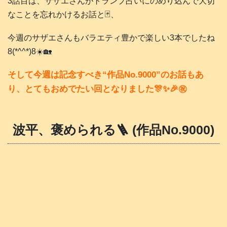
3話目は、サザエさんがトランプ占いにのめり込んで大切
なことを忘れかけるお話と🃏、
今週のサザエさんもバラエティ豊かで楽しい3本でしたね
8(*^^*)8☀️🏡
そして今週は記念すべき“作品No.9000”のお話もあ
り、とてもおめでたい回となりました🎊✨️🎉㊗️
波平、褒められる🪜 (作品No.9000)