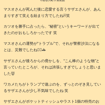
©長谷川町子美術館
マスオさんが死んだ後に恋愛する言うサザエさんが、あん
まりすぎて笑える始まり方でしたね🃏笑
カツオを勝手に占ったら、“秘密”というキーワードが出て
きたのがおもしろかったです 笑
マスオさんの運勢が“トラブル”で、それが警察沙汰になる
とは、災難でしたね👮‍♂️🚓
サザエさんが後ろからの脅かしを、“こん棒のような物”と
言っていたところが、それは誇張しすぎでしょうと思いま
した👹
ワカメたちがトランプで遊ぶのを、ずっとのぞき見してい
るサザエさんが少し不気味でしたね 笑
サザエさんがポケットティッシュやラスト1個の特売のお