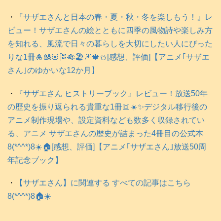
・
『サザエさんと日本の春・夏・秋・冬を楽しもう！』レ
ビュー！サザエさんの絵とともに四季の風物詩や楽しみ方
を知れる、風流で日々の暮らしを大切にしたい人にぴった
りな1冊🎍🎎🌸🎏🎋🏖️🎆🍁⛄️[感想、評価]【アニメ｢サザエ
さん｣のゆかいな12か月】
・
『サザエさん ヒストリーブック』レビュー！放送50年
の歴史を振り返られる貴重な1冊📖☀️✨デジタル移行後の
アニメ制作現場や、設定資料なども数多く収録されてい
る、アニメ サザエさんの歴史が詰まった4冊目の公式本
8(*^^*)8☀️🏠️[感想、評価]【アニメ｢サザエさん｣放送50周
年記念ブック】
・
【サザエさん】に関連する すべての記事はこちら
8(*^^*)8🏠️☀️