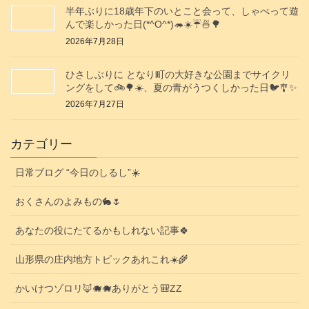
半年ぶりに18歳年下のいとこと会って、しゃべって遊
んで楽しかった日(*^O^*)🦔☀️☔🍜🌳
2026年7月28日
ひさしぶりに となり町の大好きな公園までサイクリ
ングをして🚲️🌳☀️、夏の青がうつくしかった日🐦️🎐✨️
2026年7月27日
カテゴリー
日常ブログ “今日のしるし”☀️
おくさんのよみもの🐇🌷
あなたの役にたてるかもしれない記事🍀
山形県の庄内地方トピックあれこれ☀️🌾
かいけつゾロリ🦊🐗🐗ありがとう🎒ZZ