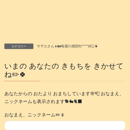
サザエさん☀️🏡毎週の感想8(*^^*)8🕡️🍵
カテゴリー
いまの あなたの きもちを きかせて
ね✏️🍀
あなたからの おたより おまちしています🌸📮 おなまえ、
ニックネームも表示されます🐕️🐇🐈‍⬛
おなまえ、ニックネーム✏️🌷