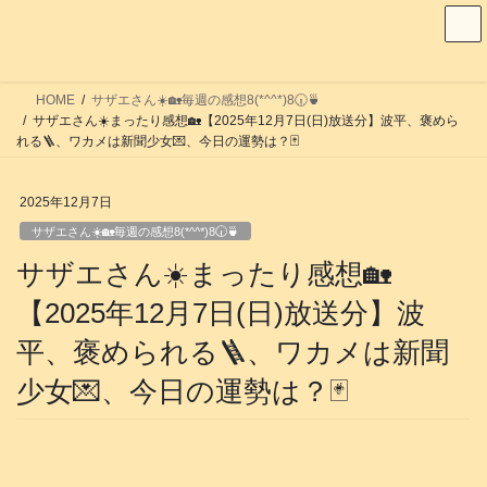
コ
ナ
ン
ビ
テ
ゲ
ン
ー
HOME
サザエさん☀️🏡毎週の感想8(*^^*)8🕡️🍵
ツ
シ
サザエさん☀️まったり感想🏡【2025年12月7日(日)放送分】波平、褒めら
へ
ョ
れる🪜、ワカメは新聞少女💌、今日の運勢は？🃏
ス
ン
キ
に
2025年12月7日
ッ
移
サザエさん☀️🏡毎週の感想8(*^^*)8🕡️🍵
プ
動
サザエさん☀️まったり感想🏡
【2025年12月7日(日)放送分】波
平、褒められる🪜、ワカメは新聞
少女💌、今日の運勢は？🃏