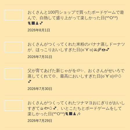
おくさんと100円ショップで買ったボードゲームで遊
んで、白熱して盛り上がって楽しかった日(*^O^*)
🐈‍⬛♟️💕
2026年8月1日
おくさんがつくってくれた米粉のバナナ蒸しドーナツ
が、ほっこりおいしすぎた日(о´∀`о)🍌🌾🍩💕
2026年7月31日
父が育てあげた新じゃがを🥔✨️、おくさんがせいろで
蒸してくれて🍲、最高においしすぎた日(о´∀`о)🥔🥚
💕
2026年7月30日
おくさんがつくってくれたツナマヨおにぎりがおいし
すぎて🍙🐟️🥚💕、いとこたちとボードゲームをして
楽しかった日(*^O^*)🐈‍⬛♟️🎶
2026年7月29日