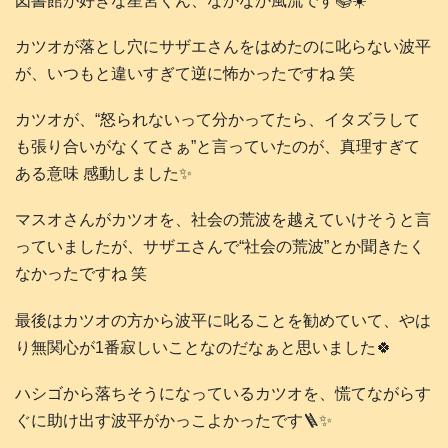
図書館が好きな星宮くん、なかなか風流です📚️☀️
カツオが落とし穴にサザエさんをはめたのに叱らない波平
が、いつもと違いすぎて逆に怖かったですね 笑
カツオが、“怒られないって分かってたら、イタズラして
も張り合いがなくてさぁ”と言っていたのが、真理すぎて
ある意味 感動しました✨️
マスオさんがカツオを、社会の荒波を越えていけそうと言
っていましたが、サザエさんで“社会の荒波”とか聞きたく
なかったですね 笑
最後はカツオの方から波平に叱ることを勧めていて、やは
り無関心が1番寂しいことなのだなぁと思いました🍀
ハシゴから落ちそうになっているカツオを、慌てながらす
ぐに助け出す波平がかっこよかったです🪜✨️