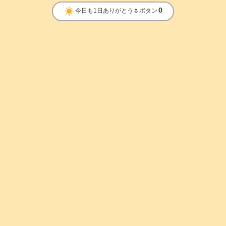
clear_day
0
今日も1日ありがとう🌷ボタン