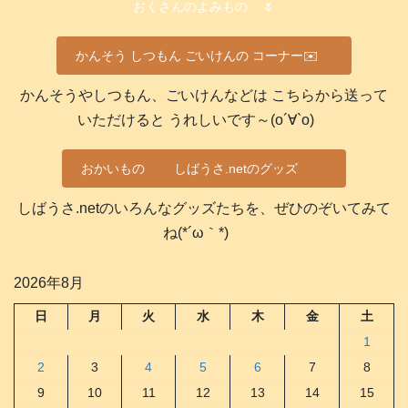
おくさんのよみもの
🌷
かんそう しつもん ごいけんの コーナー✉️
かんそうやしつもん、ごいけんなどは こちらから送って
いただけると うれしいです～(о´∀`о)
おかいもの
しばうさ.netのグッズ
しばうさ.netのいろんなグッズたちを、ぜひのぞいてみて
ね(*´ω｀*)
2026年8月
日
月
火
水
木
金
土
1
2
3
4
5
6
7
8
9
10
11
12
13
14
15