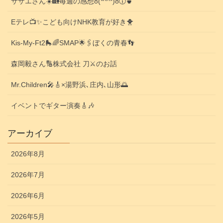
サザエさん☀️🏡毎週の感想8(*^^*)8🕡️🍵
Eテレ📺️✨こども向けNHK教育が好き🐥
Kis-My-Ft2🛼🌈SMAP🌟🖇️ぼくの青春👣
森岡毅さん🔢株式会社 刀⚔️のお話
Mr.Children🎤🎸×湯野浜､庄内､山形🌅
イベントでギター演奏🎸🎶
アーカイブ
2026年8月
2026年7月
2026年6月
2026年5月