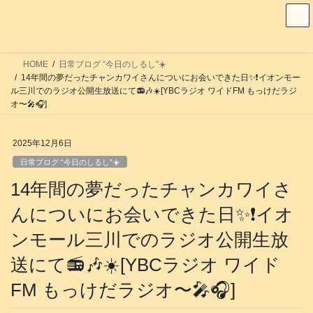
コ
ナ
ン
ビ
テ
ゲ
ン
ー
HOME
日常ブログ “今日のしるし”☀️
ツ
シ
14年間の夢だったチャンカワイさんについにお会いできた日✨️❗️イオンモー
へ
ョ
ル三川でのラジオ公開生放送にて📻️🎶☀️[YBCラジオ ワイドFM もっけだラジ
オ〜🎤🎧️]
ス
ン
キ
に
ッ
移
2025年12月6日
プ
動
日常ブログ “今日のしるし”☀️
14年間の夢だったチャンカワイさ
んについにお会いできた日✨️❗️イオ
ンモール三川でのラジオ公開生放
送にて📻️🎶☀️[YBCラジオ ワイド
FM もっけだラジオ〜🎤🎧️]