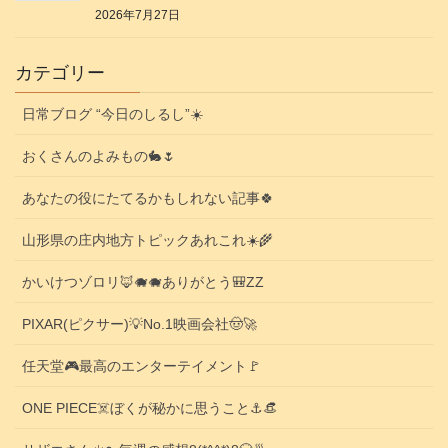
2026年7月27日
カテゴリー
日常ブログ “今日のしるし”☀️
おくさんのよみもの🐇🌷
あなたの役にたてるかもしれない記事🍀
山形県の庄内地方トピックあれこれ☀️🌾
かいけつゾロリ🦊🐗🐗ありがとう🎒ZZ
PIXAR(ピクサー)💡No.1映画会社🤠🚀
任天堂🎮️最高のエンターテイメント🚩
ONE PIECE☠️ぼくが秘かに思うこと⚓️👒