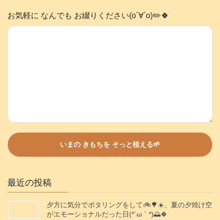
お気軽に なんでも お綴りください(о´∀`о)✏️🍀
最近の投稿
夕方に気分でポタリングをして🚲️🌳☀️、夏の夕焼け空
がエモーショナルだった日(⁠*⁠´⁠ω⁠｀⁠*⁠)🌅🍀