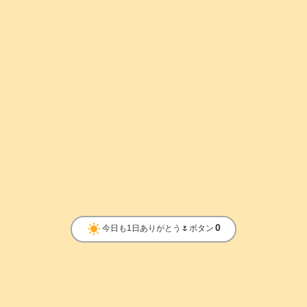
clear_day
0
今日も1日ありがとう🌷ボタン