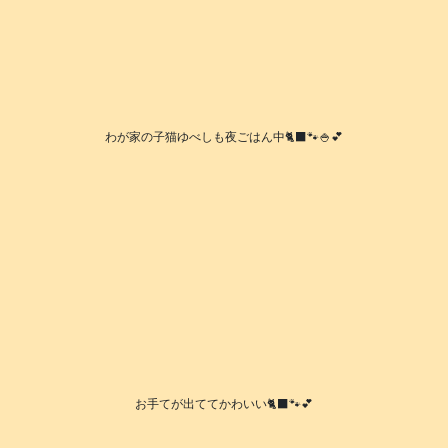
わが家の子猫ゆべしも夜ごはん中🐈‍⬛🐾🍚💕
お手てが出ててかわいい🐈‍⬛🐾💕