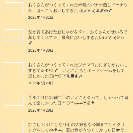
おくさんがつくってくれた米粉のバナナ蒸しドーナツ
が、ほっこりおいしすぎた日(о´∀`о)🍌🌾🍩💕
2026年7月31日
父が育てあげた新じゃがを🥔✨️、おくさんがせいろで
蒸してくれて🍲、最高においしすぎた日(о´∀`о)🥔🥚
💕
2026年7月30日
おくさんがつくってくれたツナマヨおにぎりがおいし
すぎて🍙🐟️🥚💕、いとこたちとボードゲームをして
楽しかった日(*^O^*)🐈‍⬛♟️🎶
2026年7月29日
半年ぶりに18歳年下のいとこと会って、しゃべって遊
んで楽しかった日(*^O^*)🦔☀️☔🍜🌳
2026年7月28日
ひさしぶりに となり町の大好きな公園までサイクリ
ングをして🚲️🌳☀️、夏の青がうつくしかった日🐦️🎐✨️