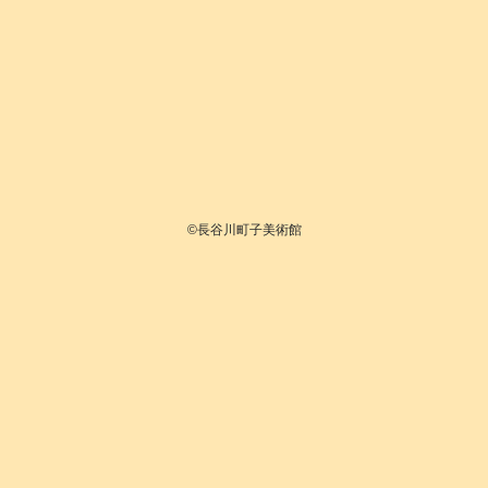
©️長谷川町子美術館