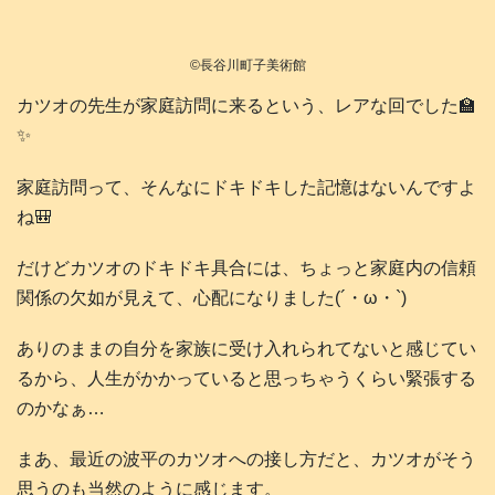
©️長谷川町子美術館
カツオの先生が家庭訪問に来るという、レアな回でした🏫
✨
家庭訪問って、そんなにドキドキした記憶はないんですよ
ね🎒
だけどカツオのドキドキ具合には、ちょっと家庭内の信頼
関係の欠如が見えて、心配になりました(´・ω・`)
ありのままの自分を家族に受け入れられてないと感じてい
るから、人生がかかっていると思っちゃうくらい緊張する
のかなぁ…
まあ、最近の波平のカツオへの接し方だと、カツオがそう
思うのも当然のように感じます。