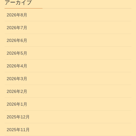
アーカイブ
2026年8月
2026年7月
2026年6月
2026年5月
2026年4月
2026年3月
2026年2月
2026年1月
2025年12月
2025年11月