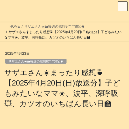
コ
ナ
ン
ビ
テ
ゲ
ン
ー
HOME
サザエさん☀️🏡毎週の感想8(*^^*)8🕡️🍵
ツ
シ
サザエさん️️️️️️️️️️️️️☀️まったり感想🍵【2025年4月20日(日)放送分】子どもみたい
へ
ョ
なママ☀️、波平、深呼吸💥、カツオのいちばん長い日🏫
ス
ン
キ
に
2025年4月23日
ッ
移
サザエさん☀️🏡毎週の感想8(*^^*)8🕡️🍵
プ
動
サザエさん️️️️️️️️️️️️️☀️まったり感想🍵
【2025年4月20日(日)放送分】子ど
もみたいなママ☀️、波平、深呼吸
💥、カツオのいちばん長い日🏫