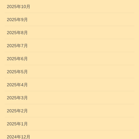
2025年10月
2025年9月
2025年8月
2025年7月
2025年6月
2025年5月
2025年4月
2025年3月
2025年2月
2025年1月
2024年12月