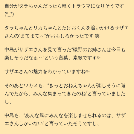
自分がタラちゃんだったら軽くトラウマになりそうです
(*_*)
タラちゃんとリカちゃんとたけおくんを追いかけるサザエ
さんの“まてまて～”がおもしろかったです 笑
中島がサザエさんを見て言った“磯野のお姉さんは今日も
楽しそうだなぁ～”という言葉、素敵です☀️✨
サザエさんの魅力をわかっていますね✨
そのあとワカメも、“きっとおねえちゃんが楽しそうに遊
んでたから、みんな集まってきたのね”と言っていました
し、
中島も、“あんな風にみんなを楽しませられるのは、サザ
エさんしかいない”と言っていたそうですし、