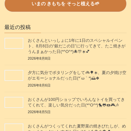
最近の投稿
おくさんといっしょに1年に1日のスペシャルイベン
ト、8月8日の“銀だこの日”に行ってきて、たこ焼きが
うんまぁかった日(*^O^*)🐙🎊☀️💕
2026年8月8日
夕方に気分でポタリングをして🚲️🌳☀️、夏の夕焼け空
がエモーショナルだった日(⁠*⁠´⁠ω⁠｀⁠*⁠)🌅🍀
2026年8月6日
おくさんが100円ショップでいろんなトイを買ってき
てくれて、楽しい気分だった日(*^O^*)🐤🐸🍩🎮️🎶
2026年8月5日
おくさんがつくってくれた夏野菜の焼きびたしが、め