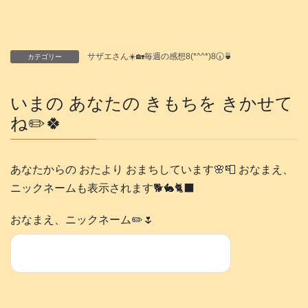
サザエさん☀️🏡毎週の感想8(*^^*)8🕡️🍵
カテゴリー
いまの あなたの きもちを きかせて
ね✏️🍀
あなたからの おたより おまちしています🌸📮 おなまえ、
ニックネームも表示されます🐕️🐇🐈‍⬛
おなまえ、ニックネーム✏️🌷