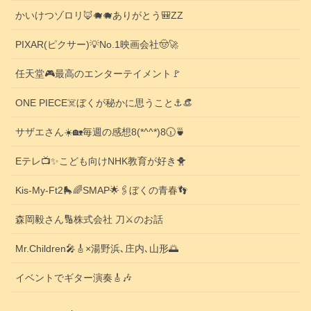
かいけつゾロリ🦊🐗🐗ありがとう🎒ZZ
PIXAR(ピクサー)💡No.1映画会社🤠🚀
任天堂🎮️最高のエンターテイメント🚩
ONE PIECE☠️ぼくが秘かに思うこと⚓️👒
サザエさん☀️🏡毎週の感想8(*^^*)8🕡️🍵
Eテレ📺️✨こども向けNHK教育が好き🐥
Kis-My-Ft2🛼🌈SMAP🌟🖇️ぼくの青春👣
森岡毅さん🔢株式会社 刀⚔️のお話
Mr.Children🎤🎸×湯野浜､庄内､山形🌅
イベントでギター演奏🎸🎶