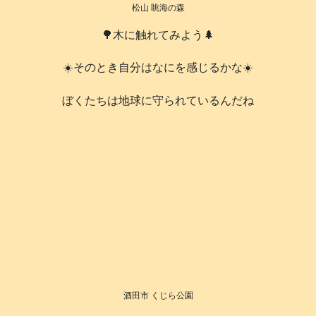
松山 眺海の森
🌳木に触れてみよう🌲
☀️そのとき自分はなにを感じるかな☀️
️ぼくたちは地球に守られているんだね
酒田市 くじら公園