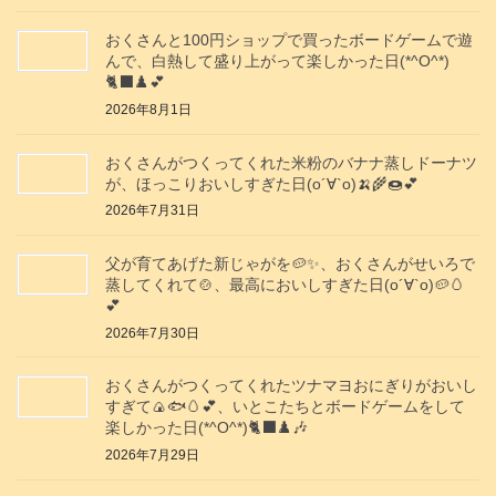
おくさんと100円ショップで買ったボードゲームで遊
んで、白熱して盛り上がって楽しかった日(*^O^*)
🐈‍⬛♟️💕
2026年8月1日
おくさんがつくってくれた米粉のバナナ蒸しドーナツ
が、ほっこりおいしすぎた日(о´∀`о)🍌🌾🍩💕
2026年7月31日
父が育てあげた新じゃがを🥔✨️、おくさんがせいろで
蒸してくれて🍲、最高においしすぎた日(о´∀`о)🥔🥚
💕
2026年7月30日
おくさんがつくってくれたツナマヨおにぎりがおいし
すぎて🍙🐟️🥚💕、いとこたちとボードゲームをして
楽しかった日(*^O^*)🐈‍⬛♟️🎶
2026年7月29日