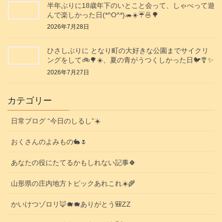
半年ぶりに18歳年下のいとこと会って、しゃべって遊
んで楽しかった日(*^O^*)🦔☀️☔🍜🌳
2026年7月28日
ひさしぶりに となり町の大好きな公園までサイクリ
ングをして🚲️🌳☀️、夏の青がうつくしかった日🐦️🎐✨️
2026年7月27日
カテゴリー
日常ブログ “今日のしるし”☀️
おくさんのよみもの🐇🌷
あなたの役にたてるかもしれない記事🍀
山形県の庄内地方トピックあれこれ☀️🌾
かいけつゾロリ🦊🐗🐗ありがとう🎒ZZ