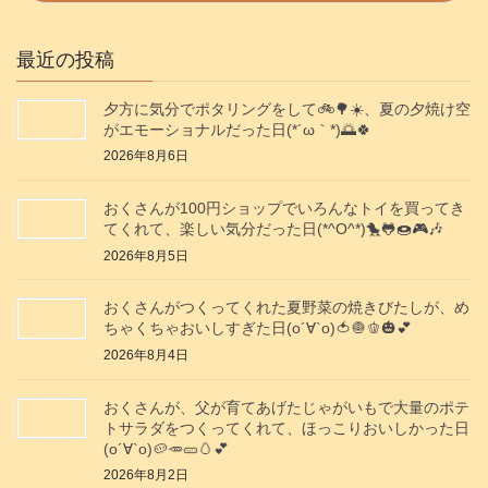
最近の投稿
夕方に気分でポタリングをして🚲️🌳☀️、夏の夕焼け空
がエモーショナルだった日(⁠*⁠´⁠ω⁠｀⁠*⁠)🌅🍀
2026年8月6日
おくさんが100円ショップでいろんなトイを買ってき
てくれて、楽しい気分だった日(*^O^*)🐤🐸🍩🎮️🎶
2026年8月5日
おくさんがつくってくれた夏野菜の焼きびたしが、め
ちゃくちゃおいしすぎた日(о´∀`о)🍅🧅🫑🎃💕
2026年8月4日
おくさんが、父が育てあげたじゃがいもで大量のポテ
トサラダをつくってくれて、ほっこりおいしかった日
(о´∀`о)🥔🥕🥒🥚💕
2026年8月2日