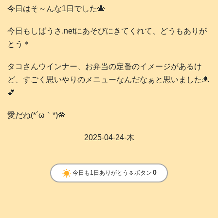
今日はそ～んな1日でした🐙
今日もしばうさ.netにあそびにきてくれて、どうもありが
とう＊
タコさんウインナー、お弁当の定番のイメージがあるけ
ど、すごく思いやりのメニューなんだなぁと思いました🐙
💕
愛だね(*´ω｀*)🌼
2025-04-24-木
clear_day
0
今日も1日ありがとう🌷ボタン