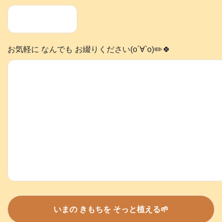
お気軽に なんでも お綴りください(о´∀`о)✏️🍀