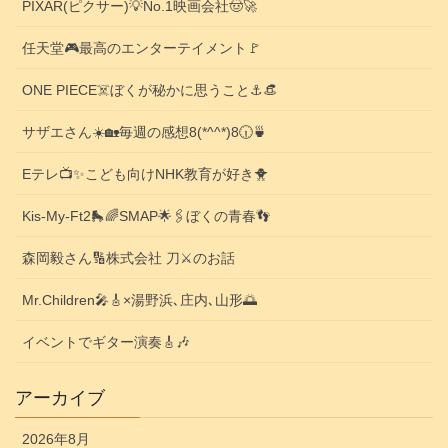
PIXAR(ピクサー)💡No.1映画会社🤠🚀
任天堂🎮️最高のエンターテイメント🚩
ONE PIECE☠️ぼくが秘かに思うこと⚓️👒
サザエさん☀️🏡毎週の感想8(*^^*)8🕡️🍵
Eテレ📺️✨こども向けNHK教育が好き🐥
Kis-My-Ft2🛼🌈SMAP🌟🖇️ぼくの青春👣
森岡毅さん🔢株式会社 刀⚔️のお話
Mr.Children🎤🎸×湯野浜､庄内､山形🌅
イベントでギター演奏🎸🎶
アーカイブ
2026年8月