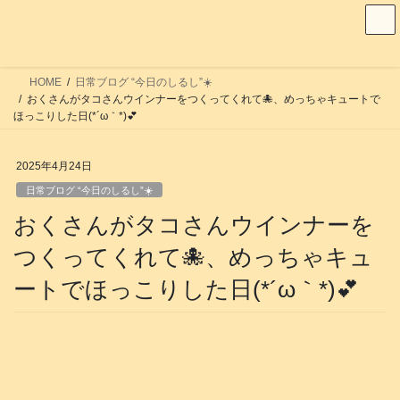
コ
ナ
ン
ビ
テ
ゲ
ン
ー
HOME
日常ブログ “今日のしるし”☀️
ツ
シ
おくさんがタコさんウインナーをつくってくれて🐙、めっちゃキュートで
へ
ョ
ほっこりした日(*´ω｀*)💕
ス
ン
キ
に
2025年4月24日
ッ
移
日常ブログ “今日のしるし”☀️
プ
動
おくさんがタコさんウインナーを
つくってくれて🐙、めっちゃキュ
ートでほっこりした日(*´ω｀*)💕