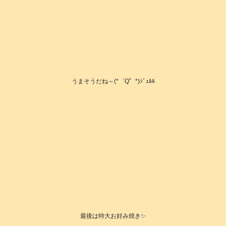
うまそうだね～(*゜Q゜*)ｼﾞｭﾙﾙ
最後は特大お好み焼き✨