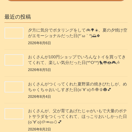
最近の投稿
夕方に気分でポタリングをして🚲️🌳☀️、夏の夕焼け空
がエモーショナルだった日(⁠*⁠´⁠ω⁠｀⁠*⁠)🌅🍀
2026年8月6日
おくさんが100円ショップでいろんなトイを買ってき
てくれて、楽しい気分だった日(*^O^*)🐤🐸🍩🎮️🎶
2026年8月5日
おくさんがつくってくれた夏野菜の焼きびたしが、め
ちゃくちゃおいしすぎた日(о´∀`о)🍅🧅🫑🎃💕
2026年8月4日
おくさんが、父が育てあげたじゃがいもで大量のポテ
トサラダをつくってくれて、ほっこりおいしかった日
(о´∀`о)🥔🥕🥒🥚💕
2026年8月2日