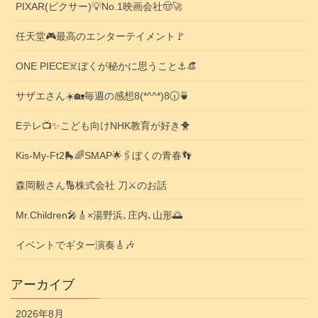
PIXAR(ピクサー)💡No.1映画会社🤠🚀
任天堂🎮️最高のエンターテイメント🚩
ONE PIECE☠️ぼくが秘かに思うこと⚓️👒
サザエさん☀️🏡毎週の感想8(*^^*)8🕡️🍵
Eテレ📺️✨こども向けNHK教育が好き🐥
Kis-My-Ft2🛼🌈SMAP🌟🖇️ぼくの青春👣
森岡毅さん🔢株式会社 刀⚔️のお話
Mr.Children🎤🎸×湯野浜､庄内､山形🌅
イベントでギター演奏🎸🎶
アーカイブ
2026年8月