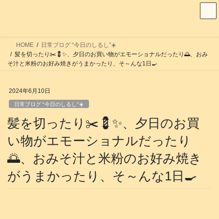
コ
ナ
ン
ビ
テ
ゲ
ン
ー
HOME
日常ブログ “今日のしるし”☀️
ツ
シ
髪を切ったり✂️💈✨、夕日のお買い物がエモーショナルだったり🌅、おみ
へ
ョ
そ汁と米粉のお好み焼きがうまかったり、そ～んな1日🍳
ス
ン
キ
に
2024年6月10日
ッ
移
日常ブログ “今日のしるし”☀️
プ
動
髪を切ったり✂️💈✨、夕日のお買
い物がエモーショナルだったり
🌅、おみそ汁と米粉のお好み焼き
がうまかったり、そ～んな1日🍳