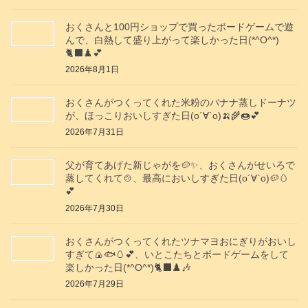
おくさんと100円ショップで買ったボードゲームで遊
んで、白熱して盛り上がって楽しかった日(*^O^*)
🐈‍⬛♟️💕
2026年8月1日
おくさんがつくってくれた米粉のバナナ蒸しドーナツ
が、ほっこりおいしすぎた日(о´∀`о)🍌🌾🍩💕
2026年7月31日
父が育てあげた新じゃがを🥔✨️、おくさんがせいろで
蒸してくれて🍲、最高においしすぎた日(о´∀`о)🥔🥚
💕
2026年7月30日
おくさんがつくってくれたツナマヨおにぎりがおいし
すぎて🍙🐟️🥚💕、いとこたちとボードゲームをして
楽しかった日(*^O^*)🐈‍⬛♟️🎶
2026年7月29日