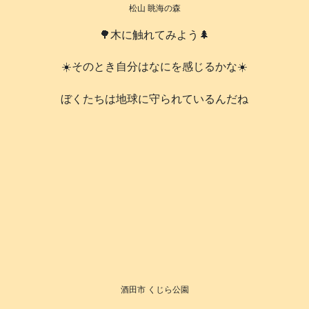
松山 眺海の森
🌳木に触れてみよう🌲
☀️そのとき自分はなにを感じるかな☀️
️ぼくたちは地球に守られているんだね
酒田市 くじら公園