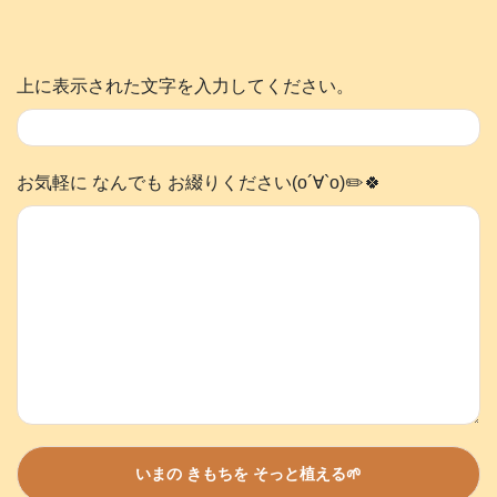
上に表示された文字を入力してください。
お気軽に なんでも お綴りください(о´∀`о)✏️🍀