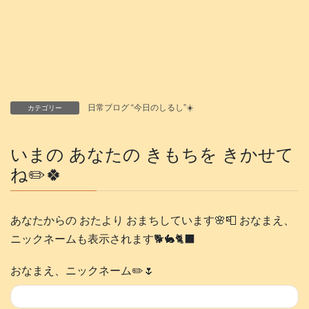
日常ブログ “今日のしるし”☀️
カテゴリー
いまの あなたの きもちを きかせて
ね✏️🍀
あなたからの おたより おまちしています🌸📮 おなまえ、
ニックネームも表示されます🐕️🐇🐈‍⬛
おなまえ、ニックネーム✏️🌷