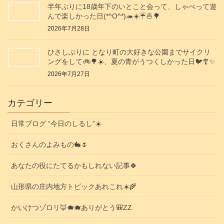
半年ぶりに18歳年下のいとこと会って、しゃべって遊
んで楽しかった日(*^O^*)🦔☀️☔🍜🌳
2026年7月28日
ひさしぶりに となり町の大好きな公園までサイクリ
ングをして🚲️🌳☀️、夏の青がうつくしかった日🐦️🎐✨️
2026年7月27日
カテゴリー
日常ブログ “今日のしるし”☀️
おくさんのよみもの🐇🌷
あなたの役にたてるかもしれない記事🍀
山形県の庄内地方トピックあれこれ☀️🌾
かいけつゾロリ🦊🐗🐗ありがとう🎒ZZ