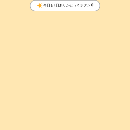
clear_day
0
今日も1日ありがとう🌷ボタン