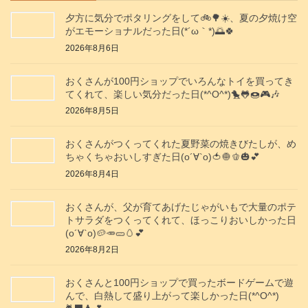
夕方に気分でポタリングをして🚲️🌳☀️、夏の夕焼け空
がエモーショナルだった日(⁠*⁠´⁠ω⁠｀⁠*⁠)🌅🍀
2026年8月6日
おくさんが100円ショップでいろんなトイを買ってき
てくれて、楽しい気分だった日(*^O^*)🐤🐸🍩🎮️🎶
2026年8月5日
おくさんがつくってくれた夏野菜の焼きびたしが、め
ちゃくちゃおいしすぎた日(о´∀`о)🍅🧅🫑🎃💕
2026年8月4日
おくさんが、父が育てあげたじゃがいもで大量のポテ
トサラダをつくってくれて、ほっこりおいしかった日
(о´∀`о)🥔🥕🥒🥚💕
2026年8月2日
おくさんと100円ショップで買ったボードゲームで遊
んで、白熱して盛り上がって楽しかった日(*^O^*)