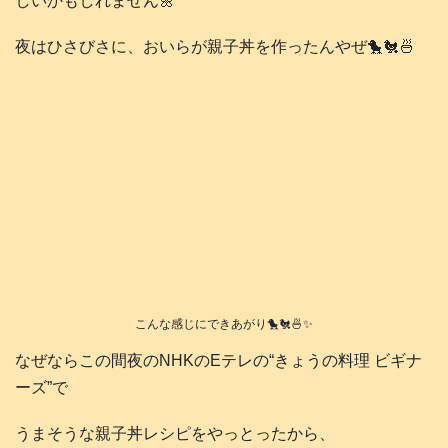
しいかもしれません🌼
夜はひさびさに、おいらが親子丼を作ったんやぜ🐤🐔🍜
こんな感じにできあがり🐤🐔🍜✨
なぜならこの間夜のNHKのEテレの“きょうの料理 ビギナ
ーズ”で
うまそうな親子丼レシピをやっとったから、