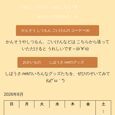
くわしいプロフィールはこちらです
おくさんのよみもの
🌷
かんそう しつもん ごいけんの コーナー✉️
かんそうやしつもん、ごいけんなどは こちらから送って
いただけると うれしいです～(о´∀`о)
おかいもの
しばうさ.netのグッズ
しばうさ.netのいろんなグッズたちを、ぜひのぞいてみて
ね(*´ω｀*)
2026年8月
日
月
火
水
木
金
土
1