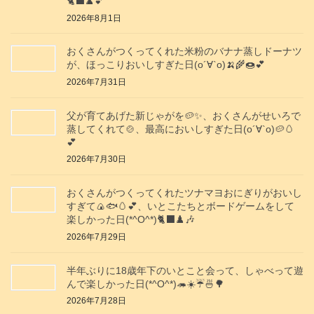
🐈‍⬛♟️💕
2026年8月1日
おくさんがつくってくれた米粉のバナナ蒸しドーナツ
が、ほっこりおいしすぎた日(о´∀`о)🍌🌾🍩💕
2026年7月31日
父が育てあげた新じゃがを🥔✨️、おくさんがせいろで
蒸してくれて🍲、最高においしすぎた日(о´∀`о)🥔🥚
💕
2026年7月30日
おくさんがつくってくれたツナマヨおにぎりがおいし
すぎて🍙🐟️🥚💕、いとこたちとボードゲームをして
楽しかった日(*^O^*)🐈‍⬛♟️🎶
2026年7月29日
半年ぶりに18歳年下のいとこと会って、しゃべって遊
んで楽しかった日(*^O^*)🦔☀️☔🍜🌳
2026年7月28日