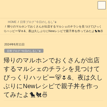
コ
ナ
ン
ビ
テ
ゲ
ン
ー
HOME
日常ブログ “今日のしるし”☀️
ツ
シ
帰りのマルホンでおくさんが出店するマルシェのチラシを見つけてびっく
へ
ョ
りハッピー🐻🌷&、夜は久しぶりにNewレシピで親子丼を作ってみたよ🐤🐔🍜
ス
ン
キ
に
2024年6月11日
ッ
移
日常ブログ “今日のしるし”☀️
プ
動
帰りのマルホンでおくさんが出店
するマルシェのチラシを見つけて
びっくりハッピー🐻🌷&、夜は久し
ぶりにNewレシピで親子丼を作っ
てみたよ🐤🐔🍜