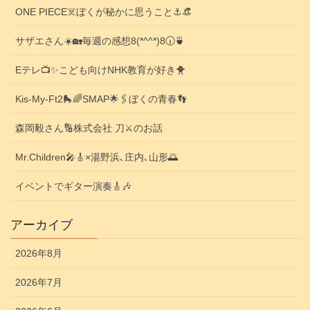
ONE PIECE☠️ぼくが秘かに思うこと⚓️👒
サザエさん☀️🏡毎週の感想8(*^^*)8🕡️🍵
Eテレ📺️✨こども向けNHK教育が好き🐥
Kis-My-Ft2🛼🌈SMAP🌟🖇️ぼくの青春👣
森岡毅さん🔢株式会社 刀⚔️のお話
Mr.Children🎤🎸×湯野浜､庄内､山形🌅
イベントでギター演奏🎸🎶
アーカイブ
2026年8月
2026年7月