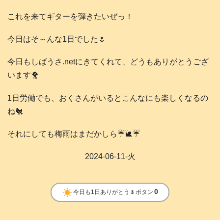
これを来てギターを弾きたいぜっ！
今日はそ～んな1日でした🌷
今日もしばうさ.netにきてくれて、どうもありがとうござ
います🐥
1日労働でも、おくさんがいるとこんなにも楽しくなるの
ね🐔
それにしても梅雨はまだかしら☔️🐌☔️
2024-06-11-火
clear_day
0
今日も1日ありがとう🌷ボタン