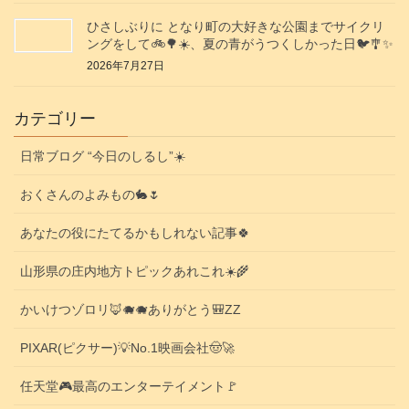
ひさしぶりに となり町の大好きな公園までサイクリ
ングをして🚲️🌳☀️、夏の青がうつくしかった日🐦️🎐✨️
2026年7月27日
カテゴリー
日常ブログ “今日のしるし”☀️
おくさんのよみもの🐇🌷
あなたの役にたてるかもしれない記事🍀
山形県の庄内地方トピックあれこれ☀️🌾
かいけつゾロリ🦊🐗🐗ありがとう🎒ZZ
PIXAR(ピクサー)💡No.1映画会社🤠🚀
任天堂🎮️最高のエンターテイメント🚩