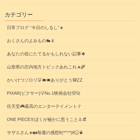
カテゴリー
日常ブログ “今日のしるし”☀️
おくさんのよみもの🐇🌷
あなたの役にたてるかもしれない記事🍀
山形県の庄内地方トピックあれこれ☀️🌾
かいけつゾロリ🦊🐗🐗ありがとう🎒ZZ
PIXAR(ピクサー)💡No.1映画会社🤠🚀
任天堂🎮️最高のエンターテイメント🚩
ONE PIECE☠️ぼくが秘かに思うこと⚓️👒
サザエさん☀️🏡毎週の感想8(*^^*)8🕡️🍵