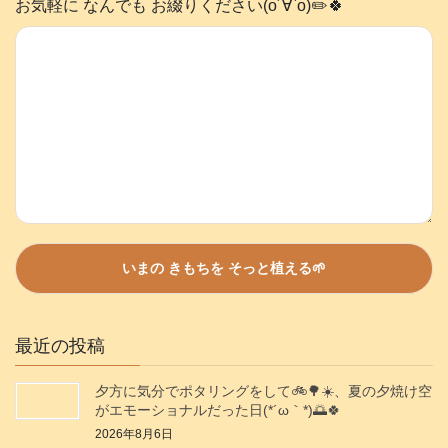
お気軽に なんでも お綴りください(о´∀`о)✏️🍀
最近の投稿
夕方に気分でポタリングをして🚲️🌳☀️、夏の夕焼け空
がエモーショナルだった日(⁠*⁠´⁠ω⁠｀⁠*⁠)🌅🍀
2026年8月6日