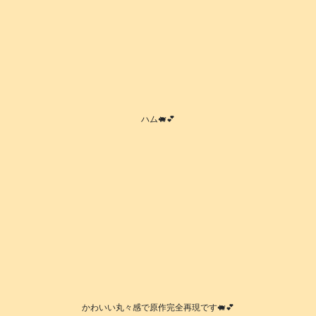
ハム🐖💕
かわいい丸々感で原作完全再現です🐖💕