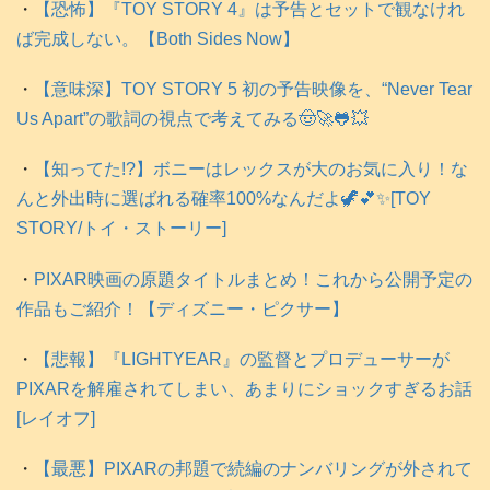
・
【恐怖】『TOY STORY 4』は予告とセットで観なけれ
ば完成しない。【Both Sides Now】
・
【意味深】TOY STORY 5 初の予告映像を、“Never Tear
Us Apart”の歌詞の視点で考えてみる🤠🚀🐸💥
・
【知ってた!?】ボニーはレックスが大のお気に入り！な
んと外出時に選ばれる確率100%なんだよ🦖💕✨️[TOY
STORY/トイ・ストーリー]
・
PIXAR映画の原題タイトルまとめ！これから公開予定の
作品もご紹介！【ディズニー・ピクサー】
・
【悲報】『LIGHTYEAR』の監督とプロデューサーが
PIXARを解雇されてしまい、あまりにショックすぎるお話
[レイオフ]
・
【最悪】PIXARの邦題で続編のナンバリングが外されて