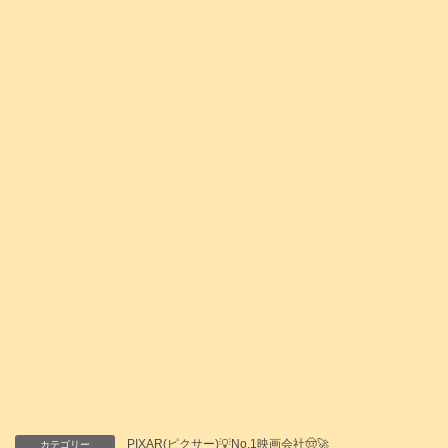
PIXAR(ピクサー)💡No.1映画会社🤠🚀
カテゴリー