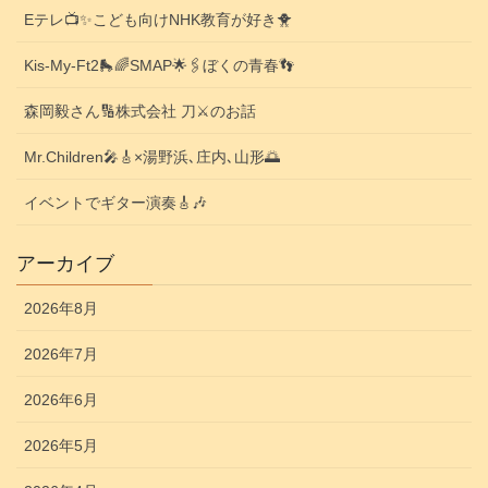
Eテレ📺️✨こども向けNHK教育が好き🐥
Kis-My-Ft2🛼🌈SMAP🌟🖇️ぼくの青春👣
森岡毅さん🔢株式会社 刀⚔️のお話
Mr.Children🎤🎸×湯野浜､庄内､山形🌅
イベントでギター演奏🎸🎶
アーカイブ
2026年8月
2026年7月
2026年6月
2026年5月