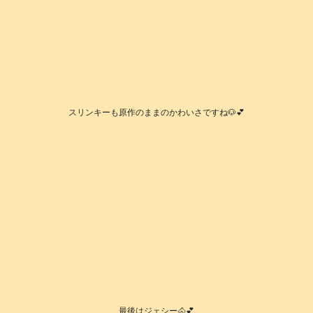
スリンキーも原作のままのかわいさですね🐶💕
最後はジェシー🐴💕