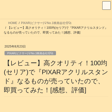
コ
ナ
ン
ビ
テ
ゲ
ン
ー
HOME
PIXAR(ピクサー)💡No.1映画会社🤠🚀
ツ
シ
【レビュー】高クオリティ！100均(セリア)で『PIXARアクリルスタンド』
へ
ョ
なるものが売っていたので、即買ってみた！[感想、評価]
ス
ン
キ
に
2025年8月23日
ッ
移
PIXAR(ピクサー)💡No.1映画会社🤠🚀
プ
動
【レビュー】高クオリティ！100均
(セリア)で『PIXARアクリルスタン
ド』なるものが売っていたので、
即買ってみた！[感想、評価]