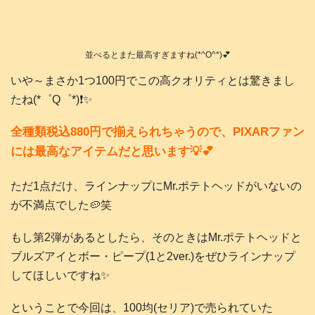
並べるとまた最高すぎますね(*^O^*)💕
いや～まさか1つ100円でこの高クオリティとは驚きまし
たね(*゜Q゜*)❗️✨
全種類税込880円で揃えられちゃうので、PIXARファン
には最高なアイテムだと思います💡💕
ただ1点だけ、ラインナップにMr.ポテトヘッドがいないの
が不満点でした🥔笑
もし第2弾があるとしたら、そのときはMr.ポテトヘッドと
ブルズアイとボー・ピープ(1と2ver.)をぜひラインナップ
してほしいですね✨
ということで今回は、100均(セリア)で売られていた