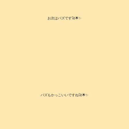
お次はバズです🚀🌟✨
バズもかっこいいですね🚀🌟✨