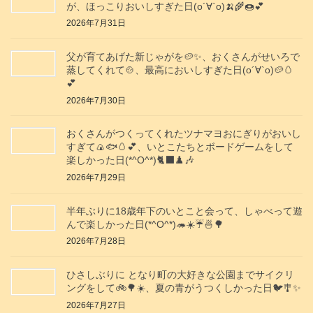
が、ほっこりおいしすぎた日(о´∀`о)🍌🌾🍩💕
2026年7月31日
父が育てあげた新じゃがを🥔✨️、おくさんがせいろで
蒸してくれて🍲、最高においしすぎた日(о´∀`о)🥔🥚
💕
2026年7月30日
おくさんがつくってくれたツナマヨおにぎりがおいし
すぎて🍙🐟️🥚💕、いとこたちとボードゲームをして
楽しかった日(*^O^*)🐈‍⬛♟️🎶
2026年7月29日
半年ぶりに18歳年下のいとこと会って、しゃべって遊
んで楽しかった日(*^O^*)🦔☀️☔🍜🌳
2026年7月28日
ひさしぶりに となり町の大好きな公園までサイクリ
ングをして🚲️🌳☀️、夏の青がうつくしかった日🐦️🎐✨️
2026年7月27日