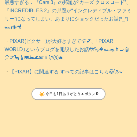
最悪すぎる…『Cars 3』の邦題が“カーズ クロスロード”、
『INCREDIBLES 2』の邦題が“インクレディブル・ファミ
リー”になってしまい、あまりにショックだったお話(*_*)
🏎️👪️🎥
・
PIXAR(ピクサー)が大好きすぎて💡💕、｢PIXAR
WORLD｣というブログを開設したお話🤠🚀🐠🏎️🐀👨‍🍳🤖
🎈🏹🦕🎸🎹🛵🌊🐼👨‍🚀🚰🔥
・
【PIXAR】に関連する すべての記事はこちら🤠🚀💡
clear_day
0
今日も1日ありがとう🌷ボタン