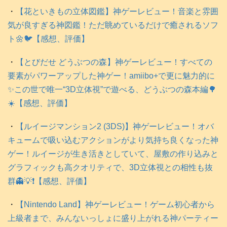
・
【花といきもの立体図鑑】神ゲーレビュー！音楽と雰囲
気が良すぎる神図鑑！ただ眺めているだけで癒されるソフ
ト🌼🐦️【感想、評価】
・
【とびだせ どうぶつの森】神ゲーレビュー！すべての
要素がパワーアップした神ゲー！amiibo+で更に魅力的に
✨この世で唯一“3D立体視”で遊べる、どうぶつの森本編🌳
☀️【感想、評価】
・
【ルイージマンション2 (3DS)】神ゲーレビュー！オバ
キュームで吸い込むアクションがより気持ち良くなった神
ゲー！ルイージが生き活きとしていて、屋敷の作り込みと
グラフィックも高クオリティで、3D立体視との相性も抜
群👻💡❗️【感想、評価】
・
【Nintendo Land】神ゲーレビュー！ゲーム初心者から
上級者まで、みんないっしょに盛り上がれる神パーティー