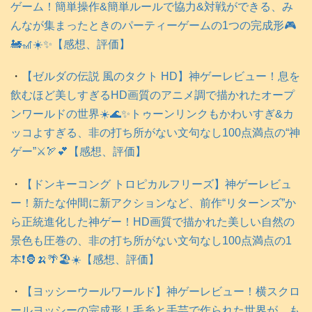
ゲーム！簡単操作&簡単ルールで協力&対戦ができる、み
んなが集まったときのパーティーゲームの1つの完成形🎮️
🚂🎢☀️✨【感想、評価】
・
【ゼルダの伝説 風のタクト HD】神ゲーレビュー！息を
飲むほど美しすぎるHD画質のアニメ調で描かれたオープ
ンワールドの世界☀️🌊✨トゥーンリンクもかわいすぎ&カ
ッコよすぎる、非の打ち所がない文句なし100点満点の“神
ゲー”⚔️🏹💕【感想、評価】
・
【ドンキーコング トロピカルフリーズ】神ゲーレビュ
ー！新たな仲間に新アクションなど、前作“リターンズ”か
ら正統進化した神ゲー！HD画質で描かれた美しい自然の
景色も圧巻の、非の打ち所がない文句なし100点満点の1
本❗️🦍🍌🌴🏖️☀️【感想、評価】
・
【ヨッシーウールワールド】神ゲーレビュー！横スクロ
ールヨッシーの完成形！毛糸と手芸で作られた世界が、も