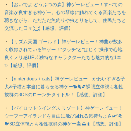
・
【おいでよ どうぶつの森】神ゲーレビュー！すべての
音楽が良すぎる神ゲー。心の琴線に触れてくる音楽たちを
聴きながら、ただただ魚釣りや虫とりをして、住民たちと
交流した日々(;_;)【感想、評価】
・
【リズム天国 ゴールド】神ゲーレビュー！神曲が数多
く収録されている神ゲー！“タッチ”と“はじく”操作で心地
良くノリ感UP🎶独特なキャラクターたちも魅力的な1本
✨【感想、評価】
・
【nintendogs + cats】神ゲーレビュー！かわいすぎる子
犬&子猫と本当に暮らせる神ゲー🐕️🐈️💕裸眼立体視も相性
抜群の3DSのローンチタイトル！【感想、評価】
・
【パイロットウイングス リゾート】神ゲーレビュー！
ウーフーアイランドを自由に飛び回れる気持ちよさ🛩️🚀
🐦️3D立体視とも相性抜群の神ゲー🏝️🗻☀️【感想、評価】