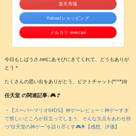
楽天市場
Yahoo!ショッピング
メルカリ mercari
ポチップ
今日もしばうさ.netにあそびにきてくれて、どうもありが
とう＊
たくさんの思い出をありがとう、ピクトチャット(*^^*)🌼
任天堂 の関連記事↓🎮️🚩
・
【スーパーマリオ64DS】神ゲーレビュー！神ゲーすぎ
て惜しいところが目立ってしまう、そんな欠点をあわせ持
つ“任天堂の神ゲー”を語り尽くす🎮️🌟【感想、評価】