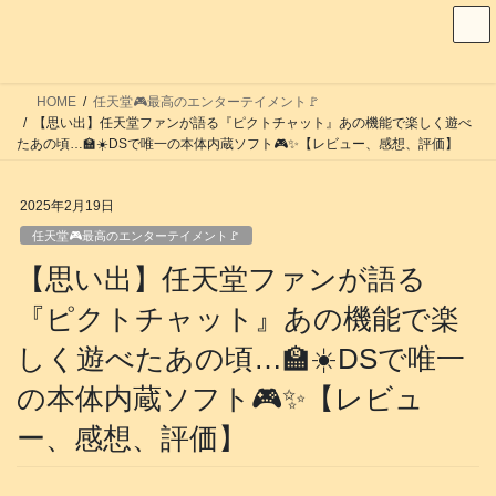
コ
ナ
ン
ビ
テ
ゲ
ン
ー
HOME
任天堂🎮️最高のエンターテイメント🚩
ツ
シ
【思い出】任天堂ファンが語る『ピクトチャット』あの機能で楽しく遊べ
へ
ョ
たあの頃…🏫☀️DSで唯一の本体内蔵ソフト🎮️✨【レビュー、感想、評価】
ス
ン
キ
に
2025年2月19日
ッ
移
任天堂🎮️最高のエンターテイメント🚩
プ
動
【思い出】任天堂ファンが語る
『ピクトチャット』あの機能で楽
しく遊べたあの頃…🏫☀️DSで唯一
の本体内蔵ソフト🎮️✨【レビュ
ー、感想、評価】