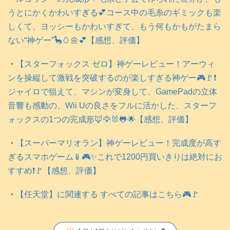
うとにかくかわいすぎる💕コース中の毛糸のギミックも楽
しくて、ヨッシーもかわいすぎて、もう何もかもがたまら
ない“神ゲー”🦕🥚🌼💕【感想、評価】
・
【スターフォックス ゼロ】神ゲーレビュー！アーウィ
ンを操縦して激戦を突破するのが楽しすぎる神ゲー🎮️🚩❗️
ジャイロで狙えて、マシンが変身して、GamePadの立体
音響も感動の、Wii Uの良さをフルに活かした、スターフ
ォックスの1つの完成形🦊🦅🐰🐸🌟【感想、評価】
・
【スーパーマリオラン】神ゲーレビュー！完成度が高す
ぎるスマホゲーム📱🎮️✨これで1200円買いきりは絶対にお
すすめ❗️🚩【感想、評価】
・
【任天堂】に関連する すべての記事はこちら🎮️🚩