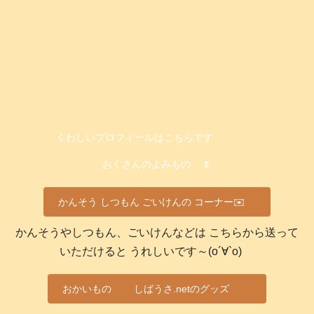
くわしいプロフィールはこちらです
おくさんのよみもの
🌷
かんそう しつもん ごいけんの コーナー✉️
かんそうやしつもん、ごいけんなどは こちらから送って
いただけると うれしいです～(о´∀`о)
おかいもの
しばうさ.netのグッズ