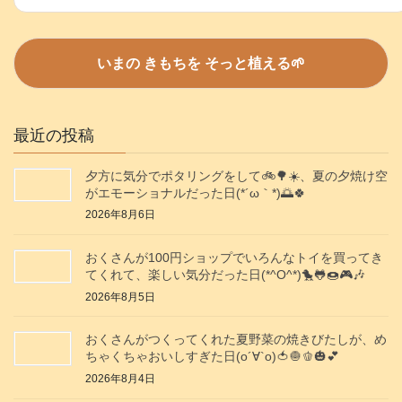
最近の投稿
夕方に気分でポタリングをして🚲️🌳☀️、夏の夕焼け空
がエモーショナルだった日(⁠*⁠´⁠ω⁠｀⁠*⁠)🌅🍀
2026年8月6日
おくさんが100円ショップでいろんなトイを買ってき
てくれて、楽しい気分だった日(*^O^*)🐤🐸🍩🎮️🎶
2026年8月5日
おくさんがつくってくれた夏野菜の焼きびたしが、め
ちゃくちゃおいしすぎた日(о´∀`о)🍅🧅🫑🎃💕
2026年8月4日