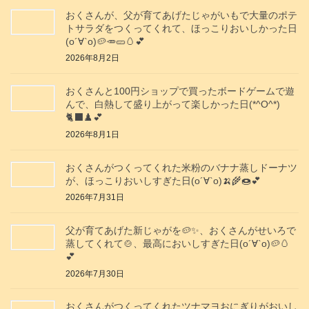
おくさんが、父が育てあげたじゃがいもで大量のポテ
トサラダをつくってくれて、ほっこりおいしかった日
(о´∀`о)🥔🥕🥒🥚💕
2026年8月2日
おくさんと100円ショップで買ったボードゲームで遊
んで、白熱して盛り上がって楽しかった日(*^O^*)
🐈‍⬛♟️💕
2026年8月1日
おくさんがつくってくれた米粉のバナナ蒸しドーナツ
が、ほっこりおいしすぎた日(о´∀`о)🍌🌾🍩💕
2026年7月31日
父が育てあげた新じゃがを🥔✨️、おくさんがせいろで
蒸してくれて🍲、最高においしすぎた日(о´∀`о)🥔🥚
💕
2026年7月30日
おくさんがつくってくれたツナマヨおにぎりがおいし