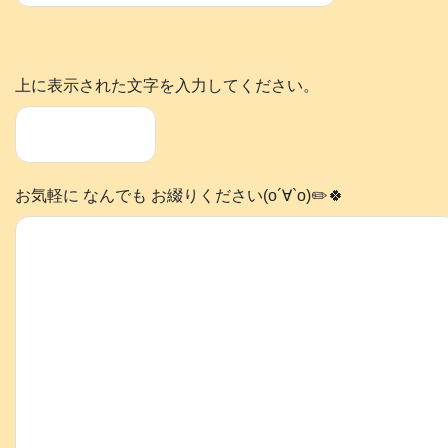
上に表示された文字を入力してください。
お気軽に なんでも お綴りください(о´∀`о)✏️🍀