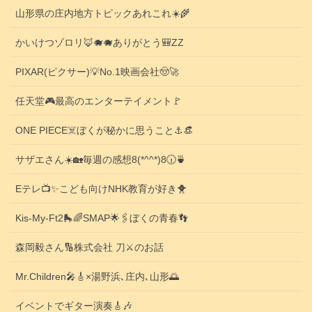
山形県の庄内地方トピックあれこれ☀️🌾
かいけつゾロリ🦊🐗🐗ありがとう🎒ZZ
PIXAR(ピクサー)💡No.1映画会社🤠🚀
任天堂🎮️最高のエンターテイメント🚩
ONE PIECE☠️ぼくが秘かに思うこと⚓️👒
サザエさん☀️🏡毎週の感想8(*^^*)8🕡️🍵
Eテレ📺️✨こども向けNHK教育が好き🐥
Kis-My-Ft2🛼🌈SMAP🌟🖇️ぼくの青春👣
森岡毅さん🔢株式会社 刀⚔️のお話
Mr.Children🎤🎸×湯野浜､庄内､山形🌅
イベントでギター演奏🎸🎶