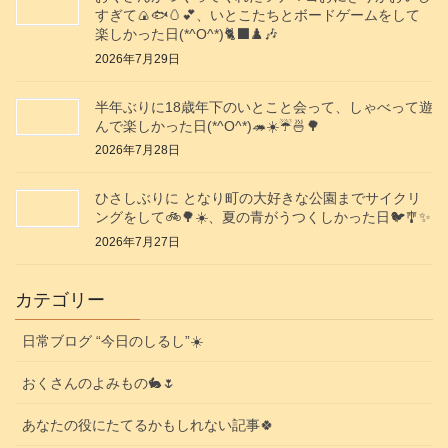
すぎて🍙🐟️🥚💕、いとこたちとボードゲームをして
楽しかった日(*^O^*)🐈‍⬛♟️🎶
2026年7月29日
半年ぶりに18歳年下のいとこと会って、しゃべって遊
んで楽しかった日(*^O^*)🦔☀️☔🍜🌳
2026年7月28日
ひさしぶりに となり町の大好きな公園までサイクリ
ングをして🚲️🌳☀️、夏の青がうつくしかった日🐦️🎐✨️
2026年7月27日
カテゴリー
日常ブログ “今日のしるし”☀️
おくさんのよみもの🐇🌷
あなたの役にたてるかもしれない記事🍀