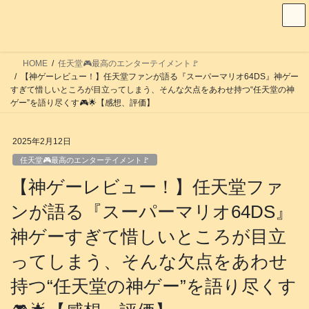
コ
ナ
ン
ビ
テ
ゲ
ン
ー
HOME
任天堂🎮️最高のエンターテイメント🚩
ツ
シ
【神ゲーレビュー！】任天堂ファンが語る『スーパーマリオ64DS』神ゲー
へ
ョ
すぎて惜しいところが目立ってしまう、そんな欠点をあわせ持つ“任天堂の神
ゲー”を語り尽くす🎮️🌟【感想、評価】
ス
ン
キ
に
ッ
移
2025年2月12日
プ
動
任天堂🎮️最高のエンターテイメント🚩
【神ゲーレビュー！】任天堂ファ
ンが語る『スーパーマリオ64DS』
神ゲーすぎて惜しいところが目立
ってしまう、そんな欠点をあわせ
持つ“任天堂の神ゲー”を語り尽くす