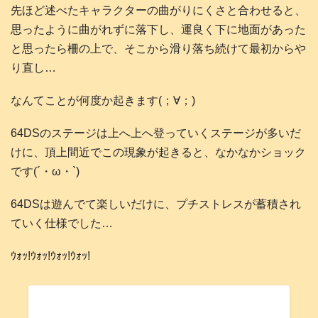
先ほど述べたキャラクターの曲がりにくさと合わせると、
思ったように曲がれずに落下し、運良く下に地面があった
と思ったら柵の上で、そこから滑り落ち続けて最初からや
り直し…
なんてことが何度か起きます(；∀；)
64DSのステージは上へ上へ登っていくステージが多いだ
けに、頂上間近でこの現象が起きると、なかなかショック
です(´・ω・`)
64DSは遊んでて楽しいだけに、プチストレスが蓄積され
ていく仕様でした…
ｳｫｯ!ｳｫｯ!ｳｫｯ!ｳｫｯ!