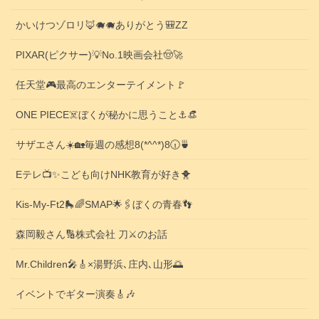
かいけつゾロリ🦊🐗🐗ありがとう🎒ZZ
PIXAR(ピクサー)💡No.1映画会社🤠🚀
任天堂🎮️最高のエンターテイメント🚩
ONE PIECE☠️ぼくが秘かに思うこと⚓️👒
サザエさん☀️🏡毎週の感想8(*^^*)8🕡️🍵
Eテレ📺️✨こども向けNHK教育が好き🐥
Kis-My-Ft2🛼🌈SMAP🌟🖇️ぼくの青春👣
森岡毅さん🔢株式会社 刀⚔️のお話
Mr.Children🎤🎸×湯野浜､庄内､山形🌅
イベントでギター演奏🎸🎶