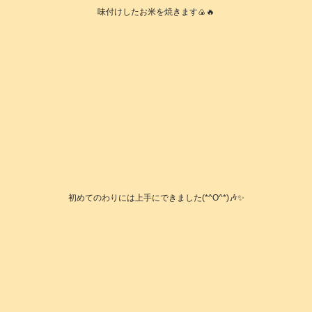
味付けしたお米を焼きます🍙🔥
初めてのわりには上手にできました(*^O^*)🎶✨