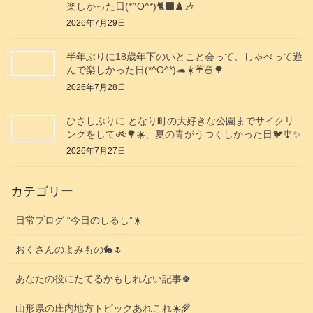
楽しかった日(*^O^*)🐈‍⬛♟️🎶
2026年7月29日
半年ぶりに18歳年下のいとこと会って、しゃべって遊
んで楽しかった日(*^O^*)🦔☀️☔🍜🌳
2026年7月28日
ひさしぶりに となり町の大好きな公園までサイクリ
ングをして🚲️🌳☀️、夏の青がうつくしかった日🐦️🎐✨️
2026年7月27日
カテゴリー
日常ブログ “今日のしるし”☀️
おくさんのよみもの🐇🌷
あなたの役にたてるかもしれない記事🍀
山形県の庄内地方トピックあれこれ☀️🌾