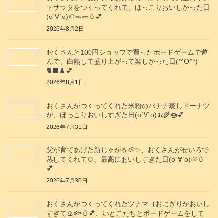
トサラダをつくってくれて、ほっこりおいしかった日
(о´∀`о)🥔🥕🥒🥚💕
2026年8月2日
おくさんと100円ショップで買ったボードゲームで遊
んで、白熱して盛り上がって楽しかった日(*^O^*)
🐈‍⬛♟️💕
2026年8月1日
おくさんがつくってくれた米粉のバナナ蒸しドーナツ
が、ほっこりおいしすぎた日(о´∀`о)🍌🌾🍩💕
2026年7月31日
父が育てあげた新じゃがを🥔✨️、おくさんがせいろで
蒸してくれて🍲、最高においしすぎた日(о´∀`о)🥔🥚
💕
2026年7月30日
おくさんがつくってくれたツナマヨおにぎりがおいし
すぎて🍙🐟️🥚💕、いとこたちとボードゲームをして