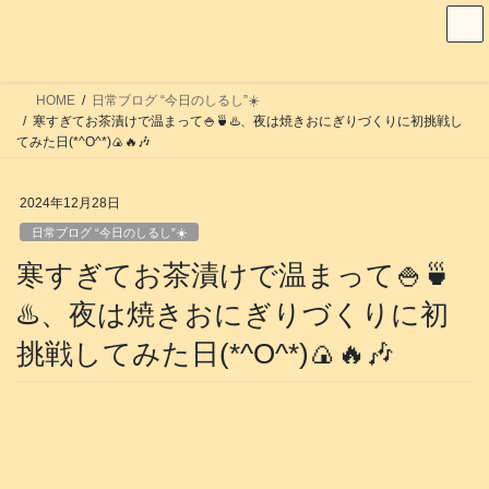
コ
ナ
ン
ビ
テ
ゲ
ン
ー
HOME
日常ブログ “今日のしるし”☀️
ツ
シ
寒すぎてお茶漬けで温まって🍚🍵♨️、夜は焼きおにぎりづくりに初挑戦し
へ
ョ
てみた日(*^O^*)🍙🔥🎶
ス
ン
キ
に
2024年12月28日
ッ
移
日常ブログ “今日のしるし”☀️
プ
動
寒すぎてお茶漬けで温まって🍚🍵
♨️、夜は焼きおにぎりづくりに初
挑戦してみた日(*^O^*)🍙🔥🎶