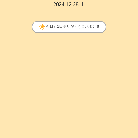
2024-12-28-土
clear_day
0
今日も1日ありがとう🌷ボタン