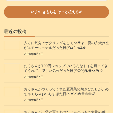
最近の投稿
夕方に気分でポタリングをして🚲️🌳☀️、夏の夕焼け空
がエモーショナルだった日(⁠*⁠´⁠ω⁠｀⁠*⁠)🌅🍀
2026年8月6日
おくさんが100円ショップでいろんなトイを買ってき
てくれて、楽しい気分だった日(*^O^*)🐤🐸🍩🎮️🎶
2026年8月5日
おくさんがつくってくれた夏野菜の焼きびたしが、め
ちゃくちゃおいしすぎた日(о´∀`о)🍅🧅🫑🎃💕
2026年8月4日
おくさんが、父が育てあげたじゃがいもで大量のポテ