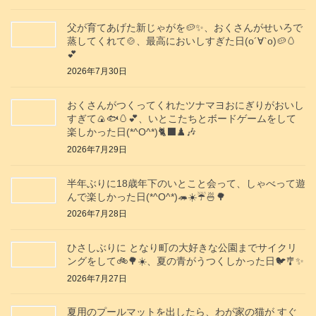
父が育てあげた新じゃがを🥔✨️、おくさんがせいろで
蒸してくれて🍲、最高においしすぎた日(о´∀`о)🥔🥚
💕
2026年7月30日
おくさんがつくってくれたツナマヨおにぎりがおいし
すぎて🍙🐟️🥚💕、いとこたちとボードゲームをして
楽しかった日(*^O^*)🐈‍⬛♟️🎶
2026年7月29日
半年ぶりに18歳年下のいとこと会って、しゃべって遊
んで楽しかった日(*^O^*)🦔☀️☔🍜🌳
2026年7月28日
ひさしぶりに となり町の大好きな公園までサイクリ
ングをして🚲️🌳☀️、夏の青がうつくしかった日🐦️🎐✨️
2026年7月27日
夏用のプールマットを出したら、わが家の猫が すぐ