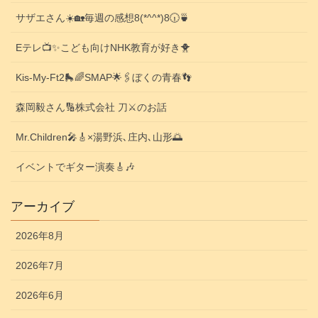
サザエさん☀️🏡毎週の感想8(*^^*)8🕡️🍵
Eテレ📺️✨こども向けNHK教育が好き🐥
Kis-My-Ft2🛼🌈SMAP🌟🖇️ぼくの青春👣
森岡毅さん🔢株式会社 刀⚔️のお話
Mr.Children🎤🎸×湯野浜､庄内､山形🌅
イベントでギター演奏🎸🎶
アーカイブ
2026年8月
2026年7月
2026年6月