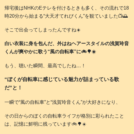
帰宅後はNHKのEテレを付けるときも多く、その流れで18
時20分から始まる“大天才てれびくん”を観ていました📺️🌅
そこで出会ってしまったんですね☀️
白い衣装に身を包んだ、外はねヘアースタイルの浅賀玲音
くんが爽やかに歌う“風の自転車”に🚲️🌳☀️
もう、聴いた瞬間、最高でしたね…！
“ぼくが自転車に感じている魅力が詰まっている歌
だ”と！
一瞬で“風の自転車”と“浅賀玲音くん”が大好きになり、
その日からのぼくの自転車ライフが格別に彩られたこと
は、記憶に鮮明に残っています🚲️🌳☀️