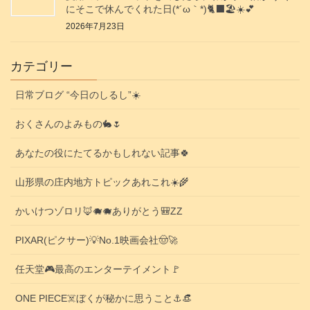
にそこで休んでくれた日(⁠*⁠´⁠ω⁠｀⁠*⁠)🐈‍⬛🏖️☀️💕
2026年7月23日
カテゴリー
日常ブログ “今日のしるし”☀️
おくさんのよみもの🐇🌷
あなたの役にたてるかもしれない記事🍀
山形県の庄内地方トピックあれこれ☀️🌾
かいけつゾロリ🦊🐗🐗ありがとう🎒ZZ
PIXAR(ピクサー)💡No.1映画会社🤠🚀
任天堂🎮️最高のエンターテイメント🚩
ONE PIECE☠️ぼくが秘かに思うこと⚓️👒