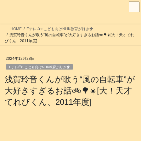
コ
ナ
ン
ビ
テ
ゲ
ン
ー
HOME
Eテレ📺️✨こども向けNHK教育が好き🐥
ツ
シ
浅賀玲音くんが歌う“風の自転車”が大好きすぎるお話🚲️🌳☀️[大！天才てれ
へ
ョ
びくん、2011年度]
ス
ン
キ
に
2024年12月28日
ッ
移
Eテレ📺️✨こども向けNHK教育が好き🐥
プ
動
浅賀玲音くんが歌う“風の自転車”が
大好きすぎるお話🚲️🌳☀️[大！天才
てれびくん、2011年度]