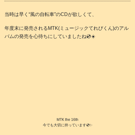
当時は早く“風の自転車”のCDが欲しくて、
年度末に発売されるMTK(ミュージックてれびくん)のアル
バムの発売を心待ちにしていましたね💿️☀️
MTK the 16th
今でも大切に持っています💿️✨