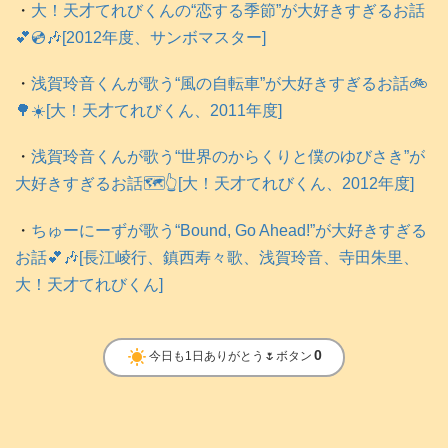
・
大！天才てれびくんの“恋する季節”が大好きすぎるお話
💕💿️🎶[2012年度、サンボマスター]
・
浅賀玲音くんが歌う“風の自転車”が大好きすぎるお話🚲️
🌳☀️[大！天才てれびくん、2011年度]
・
浅賀玲音くんが歌う“世界のからくりと僕のゆびさき”が
大好きすぎるお話🗺️👆[大！天才てれびくん、2012年度]
・
ちゅーにーずが歌う“Bound, Go Ahead!”が大好きすぎる
お話💕🎶[長江崚行、鎮西寿々歌、浅賀玲音、寺田朱里、
大！天才てれびくん]
clear_day
0
今日も1日ありがとう🌷ボタン