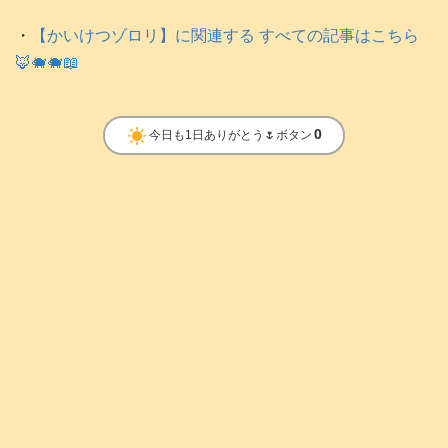
・
【かいけつゾロリ】に関連する すべての記事はこちら
🦊🐗🐗📖
clear_day
0
今日も1日ありがとう🌷ボタン