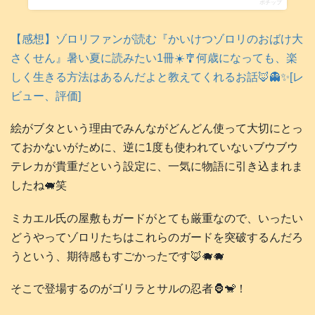
ポチップ
【感想】ゾロリファンが読む『かいけつゾロリのおばけ大
さくせん』暑い夏に読みたい1冊☀️🎐何歳になっても、楽
しく生きる方法はあるんだよと教えてくれるお話🦊👻✨[レ
ビュー、評価]
絵がブタという理由でみんながどんどん使って大切にとっ
ておかないがために、逆に1度も使われていないブウブウ
テレカが貴重だという設定に、一気に物語に引き込まれま
したね🐖笑
ミカエル氏の屋敷もガードがとても厳重なので、いったい
どうやってゾロリたちはこれらのガードを突破するんだろ
うという、期待感もすごかったです🦊🐗🐗
そこで登場するのがゴリラとサルの忍者🦍🐒！