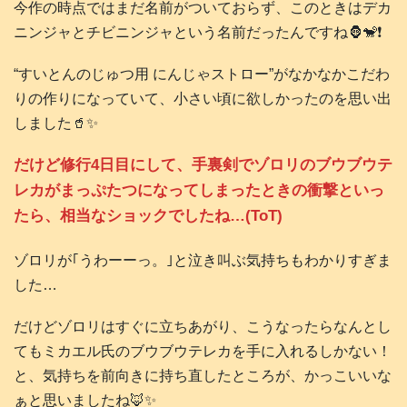
今作の時点ではまだ名前がついておらず、このときはデカ
ニンジャとチビニンジャという名前だったんですね🦍🐒❗️
“すいとんのじゅつ用 にんじゃストロー”がなかなかこだわ
りの作りになっていて、小さい頃に欲しかったのを思い出
しました🥤✨
だけど修行4日目にして、手裏剣でゾロリのブウブウテ
レカがまっぷたつになってしまったときの衝撃といっ
たら、相当なショックでしたね…(ToT)
ゾロリが｢うわーーっ。｣と泣き叫ぶ気持ちもわかりすぎま
した…
だけどゾロリはすぐに立ちあがり、こうなったらなんとし
てもミカエル氏のブウブウテレカを手に入れるしかない！
と、気持ちを前向きに持ち直したところが、かっこいいな
ぁと思いましたね🦊✨