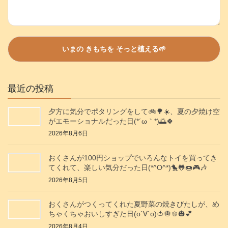
最近の投稿
夕方に気分でポタリングをして🚲️🌳☀️、夏の夕焼け空
がエモーショナルだった日(⁠*⁠´⁠ω⁠｀⁠*⁠)🌅🍀
2026年8月6日
おくさんが100円ショップでいろんなトイを買ってき
てくれて、楽しい気分だった日(*^O^*)🐤🐸🍩🎮️🎶
2026年8月5日
おくさんがつくってくれた夏野菜の焼きびたしが、め
ちゃくちゃおいしすぎた日(о´∀`о)🍅🧅🫑🎃💕
2026年8月4日