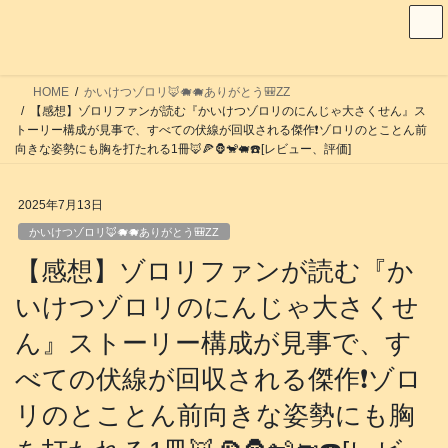
コ
ナ
ン
ビ
テ
ゲ
ン
ー
HOME
かいけつゾロリ🦊🐗🐗ありがとう🎒ZZ
ツ
シ
【感想】ゾロリファンが読む『かいけつゾロリのにんじゃ大さくせん』ス
へ
ョ
トーリー構成が見事で、すべての伏線が回収される傑作❗️ゾロリのとことん前
向きな姿勢にも胸を打たれる1冊🦊🍕🦍🐒🐖☎️[レビュー、評価]
ス
ン
キ
に
ッ
移
2025年7月13日
プ
動
かいけつゾロリ🦊🐗🐗ありがとう🎒ZZ
【感想】ゾロリファンが読む『か
いけつゾロリのにんじゃ大さくせ
ん』ストーリー構成が見事で、す
べての伏線が回収される傑作❗️ゾロ
リのとことん前向きな姿勢にも胸