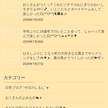
おくさんがつくってくれたツナマヨおにぎりがおいし
すぎて🍙🐟️🥚💕、いとこたちとボードゲームをして
楽しかった日(*^O^*)🐈‍⬛♟️🎶
2026年7月29日
半年ぶりに18歳年下のいとこと会って、しゃべって遊
んで楽しかった日(*^O^*)🦔☀️☔🍜🌳
2026年7月28日
ひさしぶりに となり町の大好きな公園までサイクリ
ングをして🚲️🌳☀️、夏の青がうつくしかった日🐦️🎐✨️
2026年7月27日
カテゴリー
日常ブログ “今日のしるし”☀️
おくさんのよみもの🐇🌷
あなたの役にたてるかもしれない記事🍀