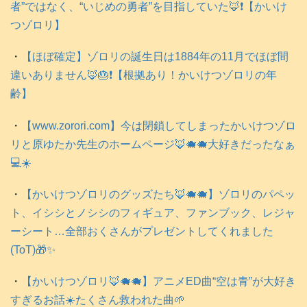
者”ではなく、“いじめの勇者”を目指していた🦊❗️【かいけ
つゾロリ】
・
【ほぼ確定】ゾロリの誕生日は1884年の11月でほぼ間
違いありません🦊🎂❗️【根拠あり！かいけつゾロリの年
齢】
・
【www.zorori.com】今は閉鎖してしまったかいけつゾロ
リと原ゆたか先生のホームページ🦊🐗🐗大好きだったなぁ
💻️☀️
・
【かいけつゾロリのグッズたち🦊🐗🐗】ゾロリのパペッ
ト、イシシとノシシのフィギュア、ファンブック、レジャ
ーシート…全部おくさんがプレゼントしてくれました
(ToT)🎁✨
・
【かいけつゾロリ🦊🐗🐗】アニメED曲“空は青”が大好き
すぎるお話☀️たくさん救われた曲🌱