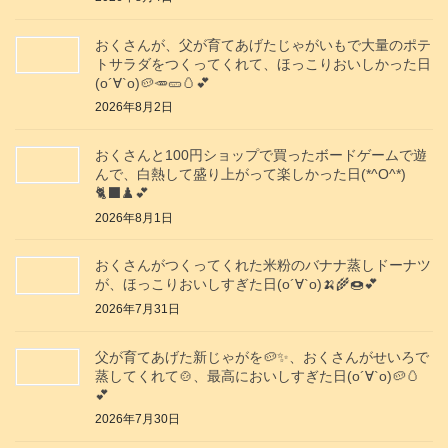
おくさんが、父が育てあげたじゃがいもで大量のポテ
トサラダをつくってくれて、ほっこりおいしかった日
(о´∀`о)🥔🥕🥒🥚💕
2026年8月2日
おくさんと100円ショップで買ったボードゲームで遊
んで、白熱して盛り上がって楽しかった日(*^O^*)
🐈‍⬛♟️💕
2026年8月1日
おくさんがつくってくれた米粉のバナナ蒸しドーナツ
が、ほっこりおいしすぎた日(о´∀`о)🍌🌾🍩💕
2026年7月31日
父が育てあげた新じゃがを🥔✨️、おくさんがせいろで
蒸してくれて🍲、最高においしすぎた日(о´∀`о)🥔🥚
💕
2026年7月30日