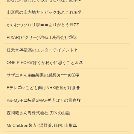
山形県の庄内地方トピックあれこれ☀️🌾
かいけつゾロリ🦊🐗🐗ありがとう🎒ZZ
PIXAR(ピクサー)💡No.1映画会社🤠🚀
任天堂🎮️最高のエンターテイメント🚩
ONE PIECE☠️ぼくが秘かに思うこと⚓️👒
サザエさん☀️🏡毎週の感想8(*^^*)8🕡️🍵
Eテレ📺️✨こども向けNHK教育が好き🐥
Kis-My-Ft2🛼🌈SMAP🌟🖇️ぼくの青春👣
森岡毅さん🔢株式会社 刀⚔️のお話
Mr.Children🎤🎸×湯野浜､庄内､山形🌅