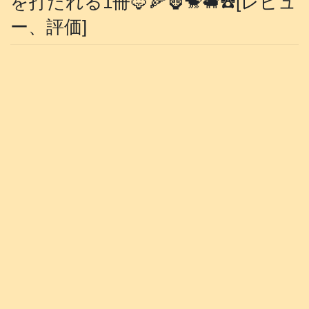
を打たれる1冊🦊🍕🦍🐒🐖☎️[レビュ
ー、評価]