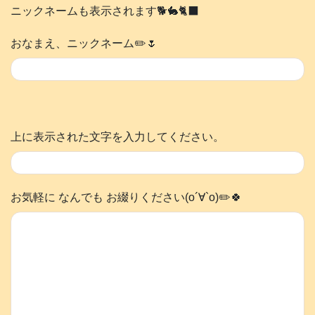
ニックネームも表示されます🐕️🐇🐈‍⬛
おなまえ、ニックネーム✏️🌷
上に表示された文字を入力してください。
お気軽に なんでも お綴りください(о´∀`о)✏️🍀