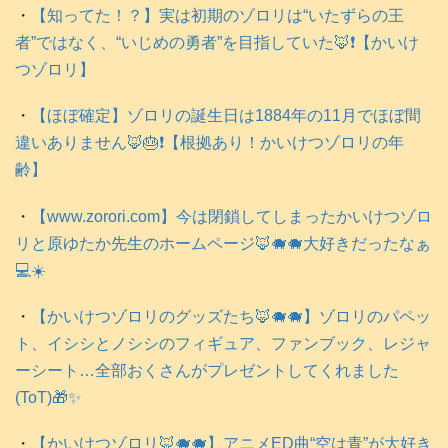
・
【知ってた！？】実は初期のゾロリは“いたずらの王
者”ではなく、“いじめの勇者”を目指していた🦊❗️【かいけ
つゾロリ】
・
【ほぼ確定】ゾロリの誕生日は1884年の11月でほぼ間
違いありません🦊🎂❗️【根拠あり！かいけつゾロリの年
齢】
・
【www.zorori.com】今は閉鎖してしまったかいけつゾロ
リと原ゆたか先生のホームページ🦊🐗🐗大好きだったなぁ
💻️☀️
・
【かいけつゾロリのグッズたち🦊🐗🐗】ゾロリのパペッ
ト、イシシとノシシのフィギュア、ファンブック、レジャ
ーシート…全部おくさんがプレゼントしてくれました
(ToT)🎁✨
・
【かいけつゾロリ🦊🐗🐗】アニメED曲“空は青”が大好き