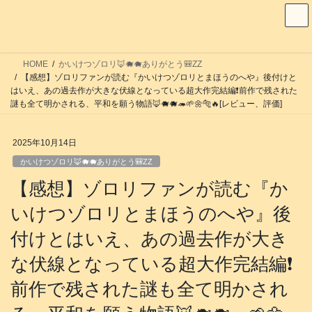
コ
ナ
ン
ビ
テ
ゲ
ン
ー
HOME
かいけつゾロリ🦊🐗🐗ありがとう🎒ZZ
ツ
シ
【感想】ゾロリファンが読む『かいけつゾロリとまほうのへや』後付けと
へ
ョ
はいえ、あの過去作が大きな伏線となっている超大作完結編❗️前作で残された
謎も全て明かされる、平和を願う物語🦊🐗🐗🦔🌱🌼🐅🔥[レビュー、評価]
ス
ン
キ
に
ッ
移
2025年10月14日
プ
動
かいけつゾロリ🦊🐗🐗ありがとう🎒ZZ
【感想】ゾロリファンが読む『か
いけつゾロリとまほうのへや』後
付けとはいえ、あの過去作が大き
な伏線となっている超大作完結編❗️
前作で残された謎も全て明かされ