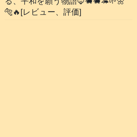
る、平和を願う物語🦊🐗🐗🦔🌱🌼
🐅🔥[レビュー、評価]