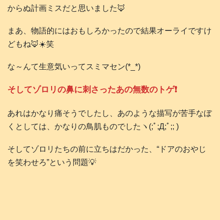
からぬ計画ミスだと思いました🦊
まあ、物語的にはおもしろかったので結果オーライですけ
どもね🦊☀️笑
な～んて生意気いってスミマセン(*_*)
そしてゾロリの鼻に刺さったあの無数のトゲ❗️
あれはかなり痛そうでしたし、あのような描写が苦手なぼ
くとしては、かなりの鳥肌ものでしたヽ(;ﾟ;Д;ﾟ;; )
そしてゾロリたちの前に立ちはだかった、“ドアのおやじ
を笑わせろ”という問題💡