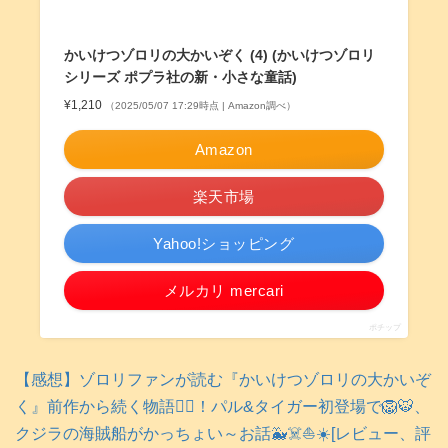
かいけつゾロリの大かいぞく (4) (かいけつゾロリ
シリーズ ポプラ社の新・小さな童話)
¥1,210
（2025/05/07 17:29時点 | Amazon調べ）
Amazon
楽天市場
Yahoo!ショッピング
メルカリ mercari
ポチップ
【感想】ゾロリファンが読む『かいけつゾロリの大かいぞ
く』前作から続く物語🧙‍♂️！パル&タイガー初登場で🦁🐯、
クジラの海賊船がかっちょい～お話🐳☠️⛵️☀️[レビュー、評