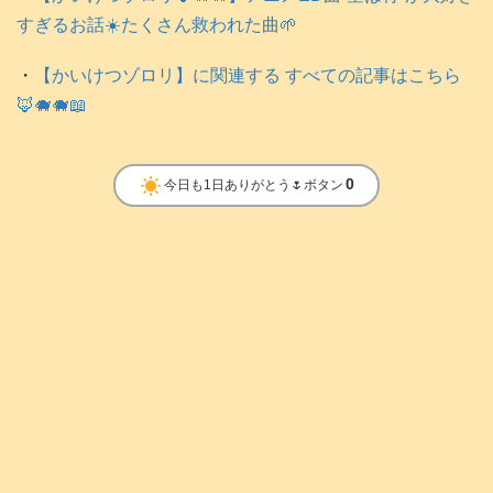
すぎるお話☀️たくさん救われた曲🌱
・
【かいけつゾロリ】に関連する すべての記事はこちら
🦊🐗🐗📖
clear_day
0
今日も1日ありがとう🌷ボタン