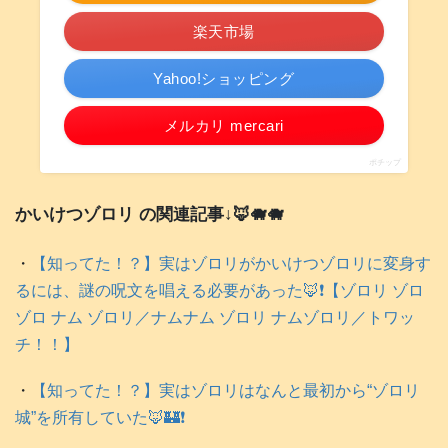
楽天市場
Yahoo!ショッピング
メルカリ mercari
ポチップ
かいけつゾロリ の関連記事↓🦊🐗🐗
・
【知ってた！？】実はゾロリがかいけつゾロリに変身す
るには、謎の呪文を唱える必要があった🦊❗️【ゾロリ ゾロ
ゾロ ナム ゾロリ／ナムナム ゾロリ ナムゾロリ／トワッ
チ！！】
・
【知ってた！？】実はゾロリはなんと最初から“ゾロリ
城”を所有していた🦊🏰❗️