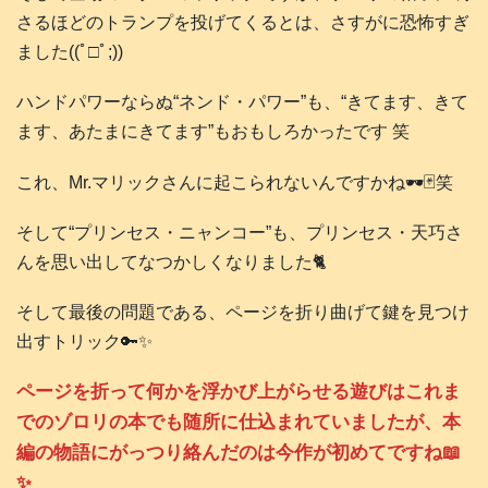
さるほどのトランプを投げてくるとは、さすがに恐怖すぎ
ました((ﾟ□ﾟ;))
ハンドパワーならぬ“ネンド・パワー”も、“きてます、きて
ます、あたまにきてます”もおもしろかったです 笑
これ、Mr.マリックさんに起こられないんですかね🕶️🃏笑
そして“プリンセス・ニャンコー”も、プリンセス・天巧さ
んを思い出してなつかしくなりました🐈️
そして最後の問題である、ページを折り曲げて鍵を見つけ
出すトリック🔑✨
ページを折って何かを浮かび上がらせる遊びはこれま
でのゾロリの本でも随所に仕込まれていましたが、本
編の物語にがっつり絡んだのは今作が初めてですね📖
✨