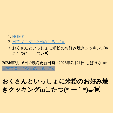
コ
ナ
ン
ビ
テ
ゲ
ン
ー
ツ
シ
へ
ョ
HOME
ス
ン
日常ブログ “今日のしるし”☀️
キ
に
おくさんといっしょに米粉のお好み焼きクッキングin
ッ
移
こたつ(*´ー｀*)🍳💓
プ
動
2024年2月16日
/ 最終更新日時 :
2026年7月21日
しばうさ.net
日常ブログ “今日のしるし”☀️
おくさんといっしょに米粉のお好み焼
きクッキングinこたつ(*´ー｀*)🍳💓