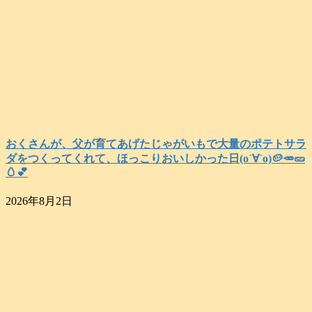
おくさんが、父が育てあげたじゃがいもで大量のポテトサラ
ダをつくってくれて、ほっこりおいしかった日(о´∀`о)🥔🥕🥒
🥚💕
2026年8月2日