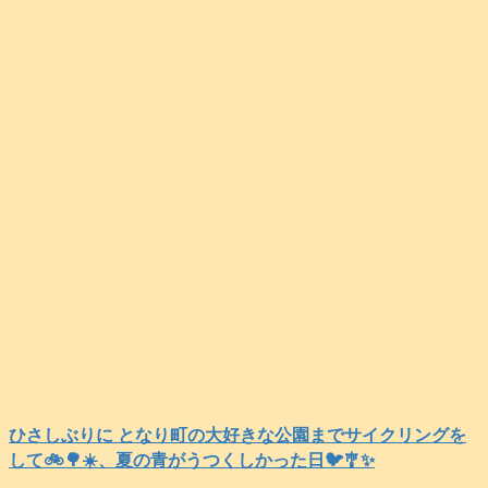
ひさしぶりに となり町の大好きな公園までサイクリングを
して🚲️🌳☀️、夏の青がうつくしかった日🐦️🎐✨️