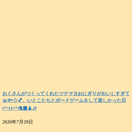
おくさんがつくってくれたツナマヨおにぎりがおいしすぎて
🍙🐟️🥚💕、いとこたちとボードゲームをして楽しかった日
(*^O^*)🐈‍⬛♟️🎶
2026年7月29日