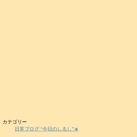
カテゴリー
日常ブログ “今日のしるし”☀️