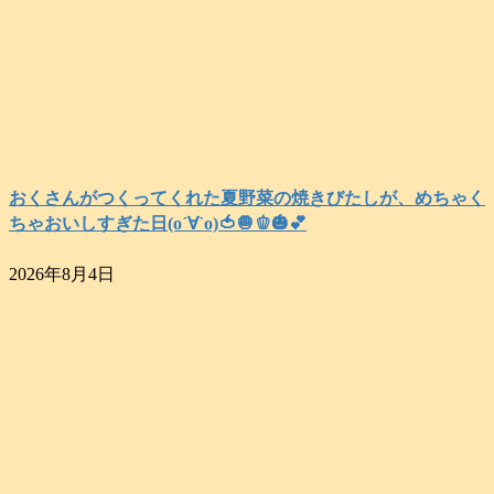
おくさんがつくってくれた夏野菜の焼きびたしが、めちゃく
ちゃおいしすぎた日(о´∀`о)🍅🧅🫑🎃💕
2026年8月4日