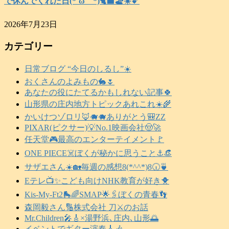
で休んでくれた日(⁠*⁠´⁠ω⁠｀⁠*⁠)🐈‍⬛🏖️☀️💕
2026年7月23日
カテゴリー
日常ブログ “今日のしるし”☀️
おくさんのよみもの🐇🌷
あなたの役にたてるかもしれない記事🍀
山形県の庄内地方トピックあれこれ☀️🌾
かいけつゾロリ🦊🐗🐗ありがとう🎒ZZ
PIXAR(ピクサー)💡No.1映画会社🤠🚀
任天堂🎮️最高のエンターテイメント🚩
ONE PIECE☠️ぼくが秘かに思うこと⚓️👒
サザエさん☀️🏡毎週の感想8(*^^*)8🕡️🍵
Eテレ📺️✨こども向けNHK教育が好き🐥
Kis-My-Ft2🛼🌈SMAP🌟🖇️ぼくの青春👣
森岡毅さん🔢株式会社 刀⚔️のお話
Mr.Children🎤🎸×湯野浜､庄内､山形🌅
イベントでギター演奏🎸🎶