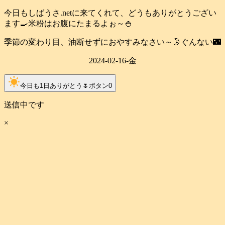
今日もしばうさ.netに来てくれて、どうもありがとうござい
ます🍳米粉はお腹にたまるよぉ～🍚
季節の変わり目、油断せずにおやすみなさい～🌛ぐんない🌃
2024-02-16-金
clear_day
今日も1日ありがとう🌷ボタン
0
送信中です
×