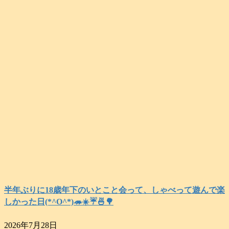
半年ぶりに18歳年下のいとこと会って、しゃべって遊んで楽
しかった日(*^O^*)🦔☀️☔🍜🌳
2026年7月28日