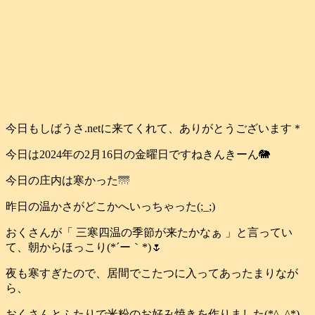
今日もしばうさ.netに来てくれて、ありがとうございます＊
今日は2024年の2月16日の金曜日ですねきんきーん🐘
今日の庄内は寒かった🌁
昨日の温かさがどこかへいっちゃった(;_;)
おくさんが「 三寒四温の季節が来たかなぁ 」と言ってい
て、朝からほっこり(*´ー｀*)🌷
夜も寒すぎたので、居間でこたつに入ってあったまりなが
ら、
おくさんとふたりで米粉のお好み焼きを作りました(*^_^*)