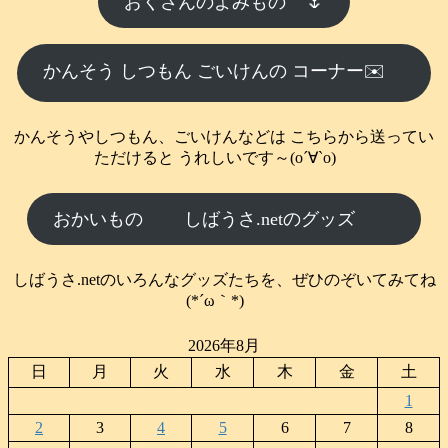
おくさんのよみもの
🌷
かんそう しつもん ごいけんの コーナー✉️
かんそうやしつもん、ごいけんなどは こちらから送ってい
ただけると うれしいです～(о´∀`о)
おかいもの
しばうさ.netのグッズ
しばうさ.netのいろんなグッズたちを、ぜひのぞいてみてね
(*´ω｀*)
2026年8月
日
月
火
水
木
金
土
1
2
3
4
5
6
7
8