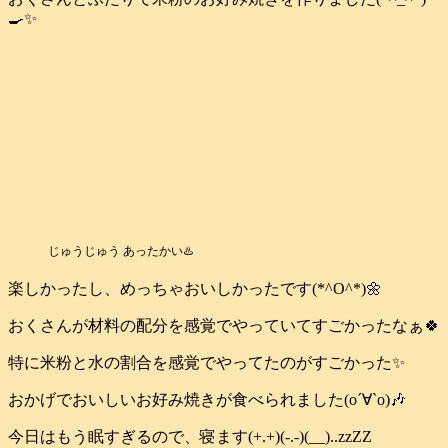
🍳✨
じゅうじゅう あったかい♨️
楽しかったし、めっちゃおいしかったです(*^O^*)🌼
おくさんが材料の配分を感覚でやっていてすごかったなぁ🍀
特に米粉と水の割合を感覚でやってたのがすごかった✨
おかげでおいしいお好み焼きが食べられました(о´∀`о)🎶
今日はもう眠すぎるので、寝ます(+.+)(-.-)(__)..zzZZ