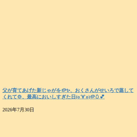
父が育てあげた新じゃがを🥔✨️、おくさんがせいろで蒸して
くれて🍲、最高においしすぎた日(о´∀`о)🥔🥚💕
2026年7月30日