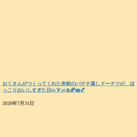
おくさんがつくってくれた米粉のバナナ蒸しドーナツが、ほ
っこりおいしすぎた日(о´∀`о)🍌🌾🍩💕
2026年7月31日