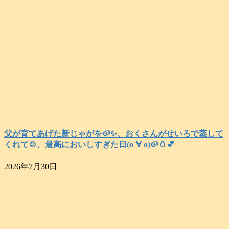
父が育てあげた新じゃがを🥔✨️、おくさんがせいろで蒸して
くれて🍲、最高においしすぎた日(о´∀`о)🥔🥚💕
2026年7月30日