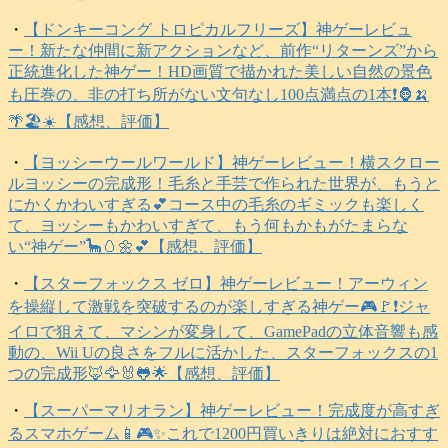
・
【ドンキーコング トロピカルフリーズ】神ゲーレビュ
ー！新たな仲間に新アクションなど、前作“リターンズ”から
正統進化した神ゲー！HD画質で描かれた美しい自然の景色
も圧巻の、非の打ち所がない文句なし100点満点の1本❗️🦍🍌
🌴🏖️☀️【感想、評価】
・
【ヨッシーウールワールド】神ゲーレビュー！横スクロー
ルヨッシーの完成形！毛糸と手芸で作られた世界が、もうと
にかくかわいすぎる💕コース中の毛糸のギミックも楽しく
て、ヨッシーもかわいすぎて、もう何もかもがたまらな
い“神ゲー”🦕🥚🌼💕【感想、評価】
・
【スターフォックス ゼロ】神ゲーレビュー！アーウィン
を操縦して激戦を突破するのが楽しすぎる神ゲー🎮️🚩❗️ジャ
イロで狙えて、マシンが変身して、GamePadの立体音響も感
動の、Wii Uの良さをフルに活かした、スターフォックスの1
つの完成形🦊🦅🐰🐸🌟【感想、評価】
・
【スーパーマリオラン】神ゲーレビュー！完成度が高すぎ
るスマホゲーム📱🎮️✨これで1200円買いきりは絶対におすす