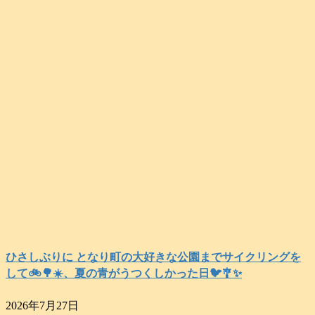
ひさしぶりに となり町の大好きな公園までサイクリングを
して🚲️🌳☀️、夏の青がうつくしかった日🐦️🎐✨️
2026年7月27日