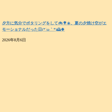
夕方に気分でポタリングをして🚲️🌳☀️、夏の夕焼け空がエ
モーショナルだった日(⁠*⁠´⁠ω⁠｀⁠*⁠)🌅🍀
2026年8月6日