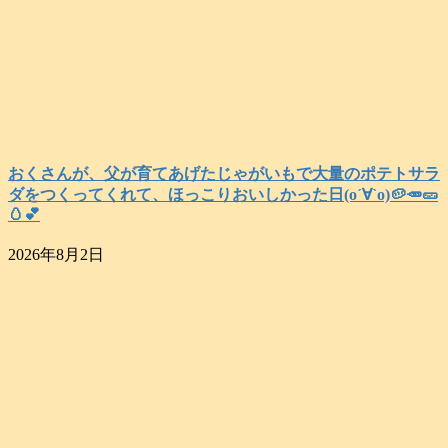
おくさんが、父が育てあげたじゃがいもで大量のポテトサラ
ダをつくってくれて、ほっこりおいしかった日(о´∀`о)🥔🥕🥒
🥚💕
2026年8月2日