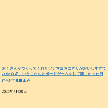
おくさんがつくってくれたツナマヨおにぎりがおいしすぎて
🍙🐟️🥚💕、いとこたちとボードゲームをして楽しかった日
(*^O^*)🐈‍⬛♟️🎶
2026年7月29日