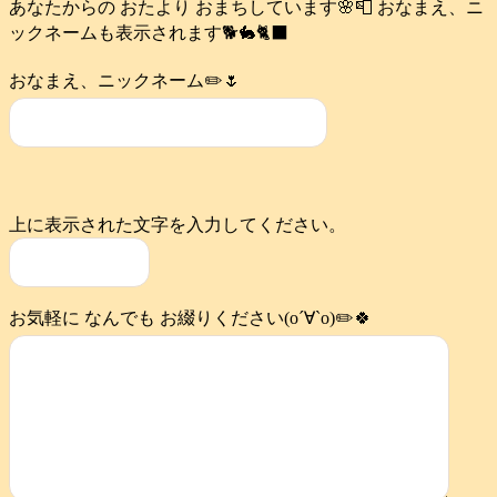
あなたからの おたより おまちしています🌸📮 おなまえ、ニ
ックネームも表示されます🐕️🐇🐈‍⬛
おなまえ、ニックネーム✏️🌷
上に表示された文字を入力してください。
お気軽に なんでも お綴りください(о´∀`о)✏️🍀