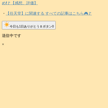
め❗️🚩【感想、評価】
・
【任天堂】に関連する すべての記事はこちら🎮️🚩
clear_day
今日も1日ありがとう🌷ボタン
0
送信中です
×