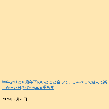
半年ぶりに18歳年下のいとこと会って、しゃべって遊んで楽
しかった日(*^O^*)🦔☀️☔🍜🌳
2026年7月28日