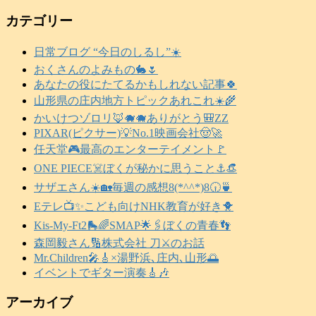
カテゴリー
日常ブログ “今日のしるし”☀️
おくさんのよみもの🐇🌷
あなたの役にたてるかもしれない記事🍀
山形県の庄内地方トピックあれこれ☀️🌾
かいけつゾロリ🦊🐗🐗ありがとう🎒ZZ
PIXAR(ピクサー)💡No.1映画会社🤠🚀
任天堂🎮️最高のエンターテイメント🚩
ONE PIECE☠️ぼくが秘かに思うこと⚓️👒
サザエさん☀️🏡毎週の感想8(*^^*)8🕡️🍵
Eテレ📺️✨こども向けNHK教育が好き🐥
Kis-My-Ft2🛼🌈SMAP🌟🖇️ぼくの青春👣
森岡毅さん🔢株式会社 刀⚔️のお話
Mr.Children🎤🎸×湯野浜､庄内､山形🌅
イベントでギター演奏🎸🎶
アーカイブ