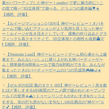
素がパワーアップした神ゲー！amiibo+で更に魅力的に✨こ
の世で唯一“3D立体視”で遊べる、どうぶつの森本編🌳☀️
【感想、評価】
・
【ルイージマンション2 (3DS)】神ゲーレビュー！オバキ
ュームで吸い込むアクションがより気持ち良くなった神ゲ
ー！ルイージが生き活きとしていて、屋敷の作り込みとグラ
フィックも高クオリティで、3D立体視との相性も抜群👻💡
❗️【感想、評価】
・
【Nintendo Land】神ゲーレビュー！ゲーム初心者から上級
者まで、みんないっしょに盛り上がれる神パーティーゲー
ム！簡単操作&簡単ルールで協力&対戦ができる、みんなが
集まったときのパーティーゲームの1つの完成形🎮️🚂🎢☀️
✨【感想、評価】
・
【ゼルダの伝説 風のタクト HD】神ゲーレビュー！息を飲
むほど美しすぎるHD画質のアニメ調で描かれたオープンワ
ールドの世界☀️🌊✨トゥーンリンクもかわいすぎ&カッコよ
すぎる、非の打ち所がない文句なし100点満点の“神ゲー”⚔️
🏹💕【感想、評価】