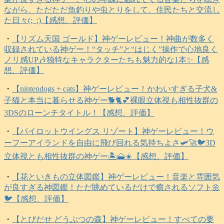
ながら、ただただ魚釣りや虫とりをして、住民たちと交流し
た日々(;_;)【感想、評価】
・
【リズム天国 ゴールド】神ゲーレビュー！神曲が数多く
収録されている神ゲー！“タッチ”と“はじく”操作で心地良く
ノリ感UP🎶独特なキャラクターたちも魅力的な1本✨【感
想、評価】
・
【nintendogs + cats】神ゲーレビュー！かわいすぎる子犬&
子猫と本当に暮らせる神ゲー🐕️🐈️💕裸眼立体視も相性抜群の
3DSのローンチタイトル！【感想、評価】
・
【パイロットウイングス リゾート】神ゲーレビュー！ウ
ーフーアイランドを自由に飛び回れる気持ちよさ🛩️🚀🐦️3D
立体視とも相性抜群の神ゲー🏝️🗻☀️【感想、評価】
・
【花といきもの立体図鑑】神ゲーレビュー！音楽と雰囲気
が良すぎる神図鑑！ただ眺めているだけで癒されるソフト🌼
🐦️【感想、評価】
・
【とびだせ どうぶつの森】神ゲーレビュー！すべての要