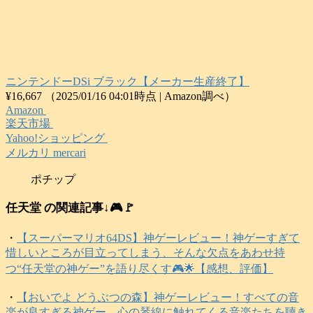
ニンテンドーDSi ブラック【メーカー生産終了】
¥16,667
（2025/01/16 04:01時点 | Amazon調べ）
Amazon
楽天市場
Yahoo!ショッピング
メルカリ mercari
ポチップ
任天堂 の関連記事↓🎮️🚩
・
【スーパーマリオ64DS】神ゲーレビュー！神ゲーすぎて
惜しいところが目立ってしまう、そんな欠点をあわせ持
つ“任天堂の神ゲー”を語り尽くす🎮️🌟【感想、評価】
・
【おいでよ どうぶつの森】神ゲーレビュー！すべての音
楽が良すぎる神ゲー。心の琴線に触れてくる音楽たちを聴き