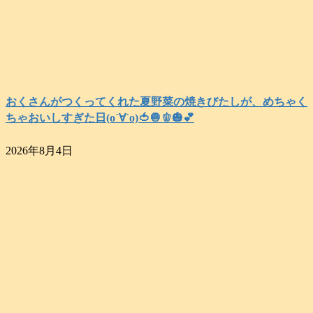
おくさんがつくってくれた夏野菜の焼きびたしが、めちゃく
ちゃおいしすぎた日(о´∀`о)🍅🧅🫑🎃💕
2026年8月4日