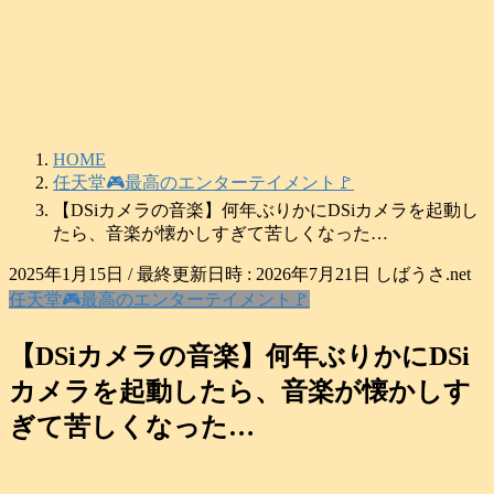
コ
ナ
ン
ビ
テ
ゲ
ン
ー
ツ
シ
へ
ョ
HOME
ス
ン
任天堂🎮️最高のエンターテイメント🚩
キ
に
【DSiカメラの音楽】何年ぶりかにDSiカメラを起動し
ッ
移
たら、音楽が懐かしすぎて苦しくなった…
プ
動
2025年1月15日
/ 最終更新日時 :
2026年7月21日
しばうさ.net
任天堂🎮️最高のエンターテイメント🚩
【DSiカメラの音楽】何年ぶりかにDSi
カメラを起動したら、音楽が懐かしす
ぎて苦しくなった…