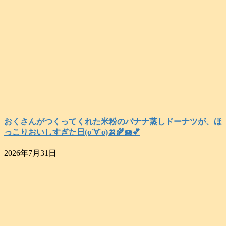
おくさんがつくってくれた米粉のバナナ蒸しドーナツが、ほ
っこりおいしすぎた日(о´∀`о)🍌🌾🍩💕
2026年7月31日