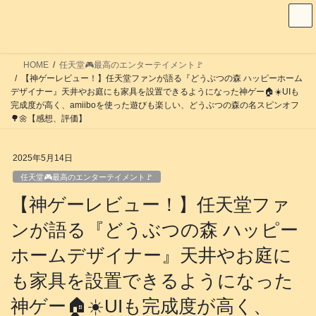
コ
ナ
ン
ビ
テ
ゲ
ン
ー
HOME
任天堂🎮️最高のエンターテイメント🚩
ツ
シ
【神ゲーレビュー！】任天堂ファンが語る『どうぶつの森 ハッピーホーム
へ
ョ
デザイナー』天井やお庭にも家具を設置できるようになった神ゲー🏠️☀️UIも
完成度が高く、amiiboを使った遊びも楽しい、どうぶつの森の名スピンオフ
ス
ン
🌳🌼【感想、評価】
キ
に
ッ
移
2025年5月14日
プ
動
任天堂🎮️最高のエンターテイメント🚩
【神ゲーレビュー！】任天堂ファ
ンが語る『どうぶつの森 ハッピー
ホームデザイナー』天井やお庭に
も家具を設置できるようになった
神ゲー🏠️☀️UIも完成度が高く、