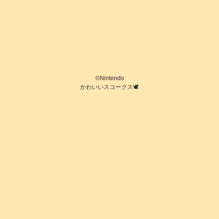
©️Nintendo
かわいいスコークス🕊️