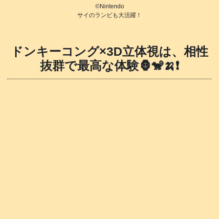
©️Nintendo
サイのランビも大活躍！
ドンキーコング×3D立体視は、相性
抜群で最高な体験🦍🐒🍌❗️