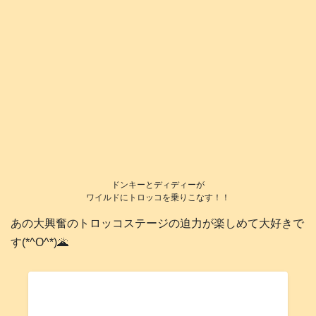
ドンキーとディディーが
ワイルドにトロッコを乗りこなす！！
あの大興奮のトロッコステージの迫力が楽しめて大好きで
す(*^O^*)🌋