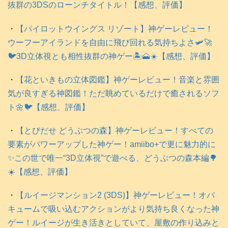
抜群の3DSのローンチタイトル！【感想、評価】
・
【パイロットウイングス リゾート】神ゲーレビュー！
ウーフーアイランドを自由に飛び回れる気持ちよさ🛩️🚀
🐦️3D立体視とも相性抜群の神ゲー🏝️🗻☀️【感想、評価】
・
【花といきもの立体図鑑】神ゲーレビュー！音楽と雰囲
気が良すぎる神図鑑！ただ眺めているだけで癒されるソフ
ト🌼🐦️【感想、評価】
・
【とびだせ どうぶつの森】神ゲーレビュー！すべての
要素がパワーアップした神ゲー！amiibo+で更に魅力的に
✨この世で唯一“3D立体視”で遊べる、どうぶつの森本編🌳
☀️【感想、評価】
・
【ルイージマンション2 (3DS)】神ゲーレビュー！オバ
キュームで吸い込むアクションがより気持ち良くなった神
ゲー！ルイージが生き活きとしていて、屋敷の作り込みと