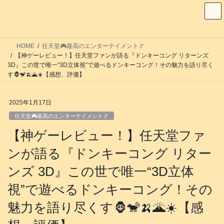
コ
ナ
ン
ビ
テ
ゲ
ン
ー
HOME
任天堂🎮️最高のエンターテイメント🚩
ツ
シ
【神ゲーレビュー！】任天堂ファンが語る『ドンキーコング リターンズ
へ
ョ
3D』この世で唯一“3D立体視”で遊べるドンキーコング！その魅力を語り尽く
す🦍🐒🍌🌋☀️【感想、評価】
ス
ン
キ
に
ッ
移
2025年1月17日
プ
動
任天堂🎮️最高のエンターテイメント🚩
【神ゲーレビュー！】任天堂ファ
ンが語る『ドンキーコング リター
ンズ 3D』この世で唯一“3D立体
視”で遊べるドンキーコング！その
魅力を語り尽くす🦍🐒🍌🌋☀️【感