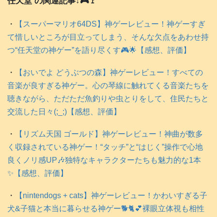
任天堂 の関連記事↓🎮️🚩
・
【スーパーマリオ64DS】神ゲーレビュー！神ゲーすぎ
て惜しいところが目立ってしまう、そんな欠点をあわせ持
つ“任天堂の神ゲー”を語り尽くす🎮️🌟【感想、評価】
・
【おいでよ どうぶつの森】神ゲーレビュー！すべての
音楽が良すぎる神ゲー。心の琴線に触れてくる音楽たちを
聴きながら、ただただ魚釣りや虫とりをして、住民たちと
交流した日々(;_;)【感想、評価】
・
【リズム天国 ゴールド】神ゲーレビュー！神曲が数多
く収録されている神ゲー！“タッチ”と“はじく”操作で心地
良くノリ感UP🎶独特なキャラクターたちも魅力的な1本
✨【感想、評価】
・
【nintendogs + cats】神ゲーレビュー！かわいすぎる子
犬&子猫と本当に暮らせる神ゲー🐕️🐈️💕裸眼立体視も相性