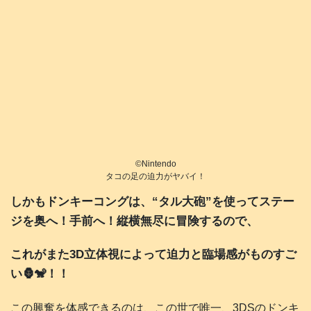
©️Nintendo
タコの足の迫力がヤバイ！
しかもドンキーコングは、“タル大砲”を使ってステー
ジを奥へ！手前へ！縦横無尽に冒険するので、
これがまた3D立体視によって迫力と臨場感がものすご
い🦍🐒！！
この興奮を体感できるのは、この世で唯一、3DSのドンキ