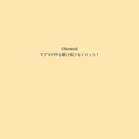
©️Nintend
マグマの中を駆け抜けるトロッコ！