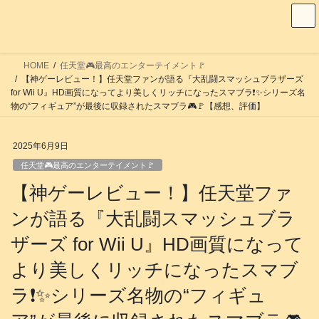
コ
ナ
ン
ビ
テ
ゲ
ン
ー
HOME
任天堂🎮️最高のエンターテイメント🚩
ツ
シ
【神ゲーレビュー！】任天堂ファンが語る『大乱闘スマッシュブラザーズ
へ
ョ
for Wii U』HD画質になってより美しくリッチになったスマブラ❗️✨シリーズ名
物の“フィギュア”が最後に収録されたスマブラ🎮️🚩【感想、評価】
ス
ン
キ
に
ッ
移
2025年6月9日
プ
動
任天堂🎮️最高のエンターテイメント🚩
【神ゲーレビュー！】任天堂ファ
ンが語る『大乱闘スマッシュブラ
ザーズ for Wii U』HD画質になって
より美しくリッチになったスマブ
ラ❗️✨シリーズ名物の“フィギュ