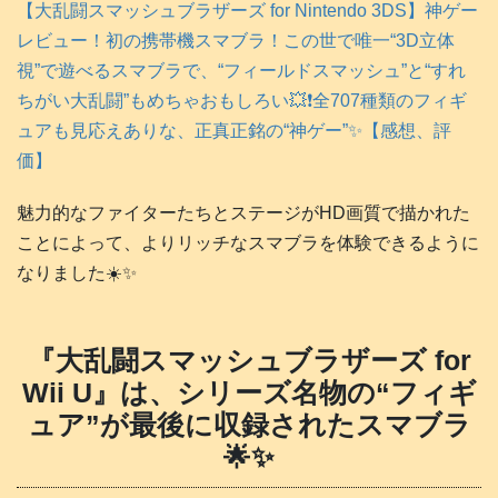
【大乱闘スマッシュブラザーズ for Nintendo 3DS】神ゲー
レビュー！初の携帯機スマブラ！この世で唯一“3D立体
視”で遊べるスマブラで、“フィールドスマッシュ”と“すれ
ちがい大乱闘”もめちゃおもしろい💥❗️全707種類のフィギ
ュアも見応えありな、正真正銘の“神ゲー”✨【感想、評
価】
魅力的なファイターたちとステージがHD画質で描かれた
ことによって、よりリッチなスマブラを体験できるように
なりました☀️✨
『大乱闘スマッシュブラザーズ for
Wii U』は、シリーズ名物の“フィギ
ュア”が最後に収録されたスマブラ
🌟✨