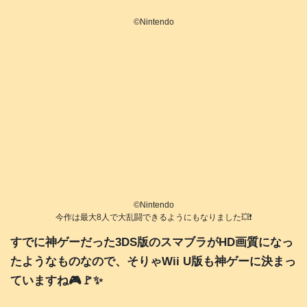
©️Nintendo
©️Nintendo
今作は最大8人で大乱闘できるようにもなりました💥❗️
すでに神ゲーだった3DS版のスマブラがHD画質になっ
たようなものなので、そりゃWii U版も神ゲーに決まっ
ていますね🎮️🚩✨