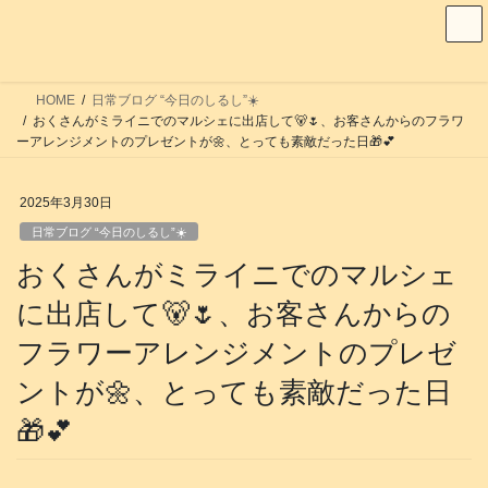
コ
ナ
ン
ビ
テ
ゲ
ン
ー
HOME
日常ブログ “今日のしるし”☀️
ツ
シ
おくさんがミライニでのマルシェに出店して🐻🌷、お客さんからのフラワ
へ
ョ
ーアレンジメントのプレゼントが🌼、とっても素敵だった日🎁💕
ス
ン
キ
に
2025年3月30日
ッ
移
日常ブログ “今日のしるし”☀️
プ
動
おくさんがミライニでのマルシェ
に出店して🐻🌷、お客さんからの
フラワーアレンジメントのプレゼ
ントが🌼、とっても素敵だった日
🎁💕