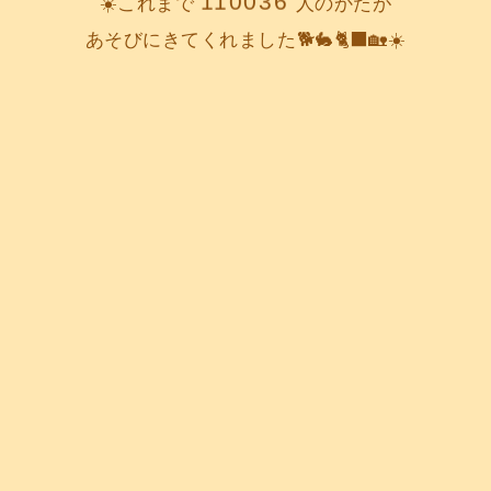
110036
☀️これまで
人のかたが
あそびにきてくれました🐕️🐇🐈‍⬛🏡☀️