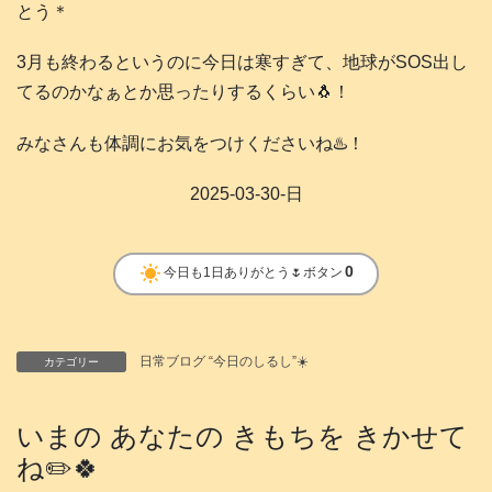
とう＊
3月も終わるというのに今日は寒すぎて、地球がSOS出し
てるのかなぁとか思ったりするくらい🐧！
みなさんも体調にお気をつけくださいね♨️！
2025-03-30-日
clear_day
0
今日も1日ありがとう🌷ボタン
日常ブログ “今日のしるし”☀️
カテゴリー
いまの あなたの きもちを きかせて
ね✏️🍀