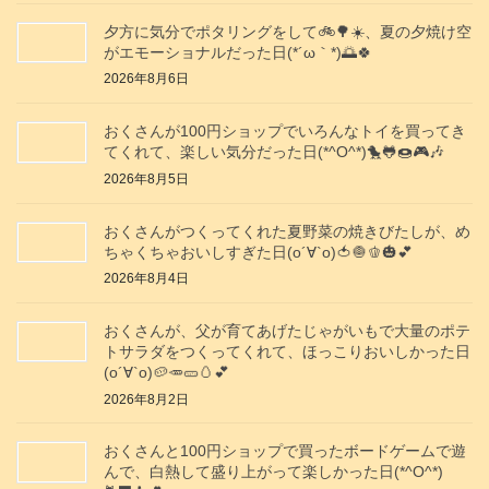
夕方に気分でポタリングをして🚲️🌳☀️、夏の夕焼け空
がエモーショナルだった日(⁠*⁠´⁠ω⁠｀⁠*⁠)🌅🍀
2026年8月6日
おくさんが100円ショップでいろんなトイを買ってき
てくれて、楽しい気分だった日(*^O^*)🐤🐸🍩🎮️🎶
2026年8月5日
おくさんがつくってくれた夏野菜の焼きびたしが、め
ちゃくちゃおいしすぎた日(о´∀`о)🍅🧅🫑🎃💕
2026年8月4日
おくさんが、父が育てあげたじゃがいもで大量のポテ
トサラダをつくってくれて、ほっこりおいしかった日
(о´∀`о)🥔🥕🥒🥚💕
2026年8月2日
おくさんと100円ショップで買ったボードゲームで遊
んで、白熱して盛り上がって楽しかった日(*^O^*)