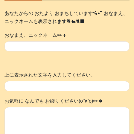
あなたからの おたより おまちしています🌸📮 おなまえ、
ニックネームも表示されます🐕️🐇🐈‍⬛
おなまえ、ニックネーム✏️🌷
上に表示された文字を入力してください。
お気軽に なんでも お綴りください(о´∀`о)✏️🍀