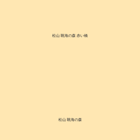
松山 眺海の森 赤い橋
松山 眺海の森