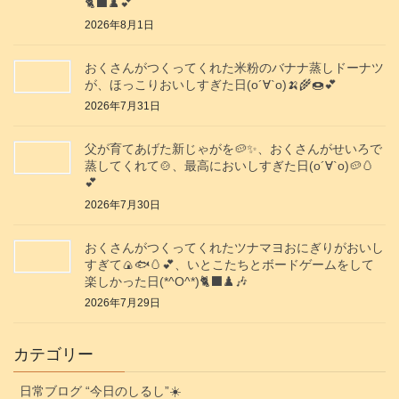
🐈‍⬛♟️💕
2026年8月1日
おくさんがつくってくれた米粉のバナナ蒸しドーナツ
が、ほっこりおいしすぎた日(о´∀`о)🍌🌾🍩💕
2026年7月31日
父が育てあげた新じゃがを🥔✨️、おくさんがせいろで
蒸してくれて🍲、最高においしすぎた日(о´∀`о)🥔🥚
💕
2026年7月30日
おくさんがつくってくれたツナマヨおにぎりがおいし
すぎて🍙🐟️🥚💕、いとこたちとボードゲームをして
楽しかった日(*^O^*)🐈‍⬛♟️🎶
2026年7月29日
カテゴリー
日常ブログ “今日のしるし”☀️