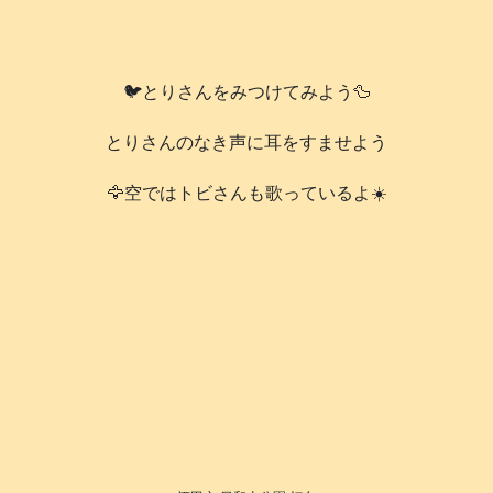
🐦️とりさんをみつけてみよう🦆
とりさんのなき声に耳をすませよう
🦅空ではトビさんも歌っているよ☀️