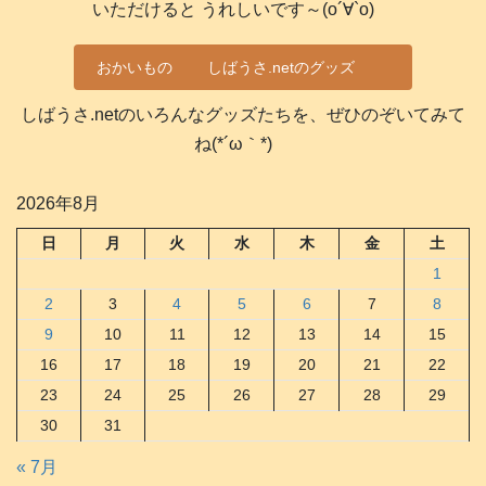
いただけると うれしいです～(о´∀`о)
おかいもの
しばうさ.netのグッズ
しばうさ.netのいろんなグッズたちを、ぜひのぞいてみて
ね(*´ω｀*)
2026年8月
日
月
火
水
木
金
土
1
2
3
4
5
6
7
8
9
10
11
12
13
14
15
16
17
18
19
20
21
22
23
24
25
26
27
28
29
30
31
« 7月