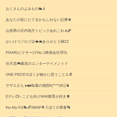
おくさんのよみもの🐇🌷
あなたの役にたてるかもしれない記事🍀
山形県の庄内地方トピックあれこれ☀️🌾
かいけつゾロリ🦊🐗🐗ありがとう🎒ZZ
PIXAR(ピクサー)💡No.1映画会社🤠🚀
任天堂🎮️最高のエンターテイメント🚩
ONE PIECE☠️ぼくが秘かに思うこと⚓️👒
サザエさん☀️🏡毎週の感想8(*^^*)8🕡️🍵
Eテレ📺️✨こども向けNHK教育が好き🐥
Kis-My-Ft2🛼🌈SMAP🌟🖇️ぼくの青春👣