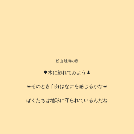
松山 眺海の森
🌳木に触れてみよう🌲
☀️そのとき自分はなにを感じるかな☀️
️ぼくたちは地球に守られているんだね