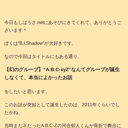
今日もしばうさ.netにあそびにきてくれて、ありがとうご
ざいます＊
ぼくは“B.I.Shadow”が大好きです。
なので今回はタイトルにもある通り、
【幻のグループ】“A.B.C-xyZ”なんてグループが誕生
しなくて、本当によかったお話
をしたいと思います。
このお話が突如として誕生したのは、2011年くらいでし
たかね。
当時まだJr.だったA.B.C-Zの河合郁人くんが骨折で舞台に