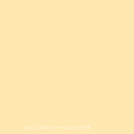
くわしいプロフィールはこちらです