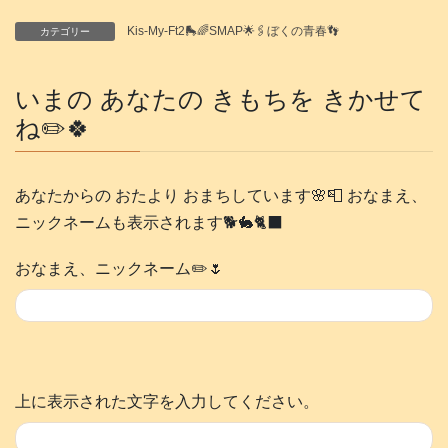
Kis-My-Ft2🛼🌈SMAP🌟🖇️ぼくの青春👣
カテゴリー
いまの あなたの きもちを きかせて
ね✏️🍀
あなたからの おたより おまちしています🌸📮 おなまえ、
ニックネームも表示されます🐕️🐇🐈‍⬛
おなまえ、ニックネーム✏️🌷
上に表示された文字を入力してください。