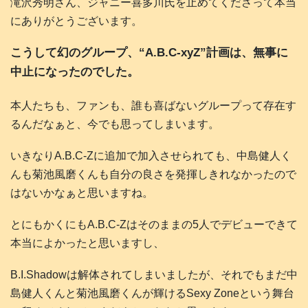
滝沢秀明さん、ジャニー喜多川氏を止めてくださって本当
にありがとうございます。
こうして幻のグループ、“A.B.C-xyZ”計画は、無事に
中止になったのでした。
本人たちも、ファンも、誰も喜ばないグループって存在す
るんだなぁと、今でも思ってしまいます。
いきなりA.B.C-Zに追加で加入させられても、中島健人く
んも菊池風磨くんも自分の良さを発揮しきれなかったので
はないかなぁと思いますね。
とにもかくにもA.B.C-Zはそのままの5人でデビューできて
本当によかったと思いますし、
B.I.Shadowは解体されてしまいましたが、それでもまだ中
島健人くんと菊池風磨くんが輝けるSexy Zoneという舞台