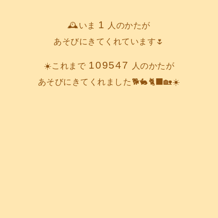
1
🕰️いま
人のかたが
あそびにきてくれています🌷
109547
☀️これまで
人のかたが
あそびにきてくれました🐕️🐇🐈‍⬛🏡☀️