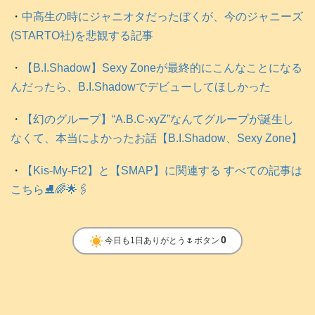
・
中高生の時にジャニオタだったぼくが、今のジャニーズ
(STARTO社)を悲観する記事
・
【B.I.Shadow】Sexy Zoneが最終的にこんなことになる
んだったら、B.I.Shadowでデビューしてほしかった
・
【幻のグループ】“A.B.C-xyZ”なんてグループが誕生し
なくて、本当によかったお話【B.I.Shadow、Sexy Zone】
・
【Kis-My-Ft2】と【SMAP】に関連する すべての記事は
こちら⛸️🌈🌟🖇️
clear_day
0
今日も1日ありがとう🌷ボタン