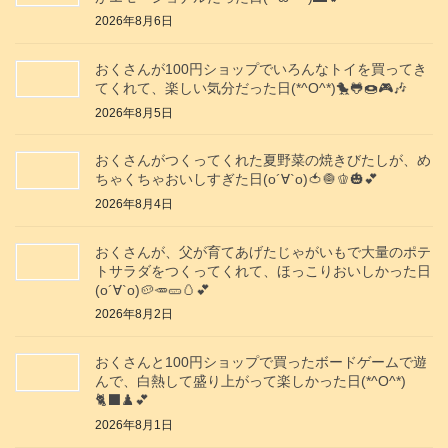
2026年8月6日
おくさんが100円ショップでいろんなトイを買ってき
てくれて、楽しい気分だった日(*^O^*)🐤🐸🍩🎮️🎶
2026年8月5日
おくさんがつくってくれた夏野菜の焼きびたしが、め
ちゃくちゃおいしすぎた日(о´∀`о)🍅🧅🫑🎃💕
2026年8月4日
おくさんが、父が育てあげたじゃがいもで大量のポテ
トサラダをつくってくれて、ほっこりおいしかった日
(о´∀`о)🥔🥕🥒🥚💕
2026年8月2日
おくさんと100円ショップで買ったボードゲームで遊
んで、白熱して盛り上がって楽しかった日(*^O^*)
🐈‍⬛♟️💕
2026年8月1日