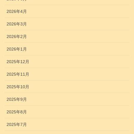
2026年4月
2026年3月
2026年2月
2026年1月
2025年12月
2025年11月
2025年10月
2025年9月
2025年8月
2025年7月