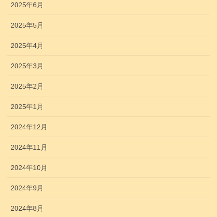
2025年6月
2025年5月
2025年4月
2025年3月
2025年2月
2025年1月
2024年12月
2024年11月
2024年10月
2024年9月
2024年8月