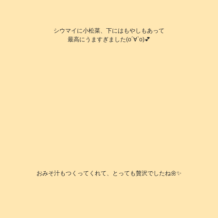
シウマイに小松菜、下にはもやしもあって
最高にうますぎました(о´∀`о)💕
おみそ汁もつくってくれて、とっても贅沢でしたね🌼✨️