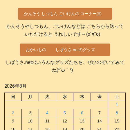
かんそう しつもん ごいけんの コーナー✉️
かんそうやしつもん、ごいけんなどは こちらから送って
いただけると うれしいです～(о´∀`о)
おかいもの
しばうさ.netのグッズ
しばうさ.netのいろんなグッズたちを、ぜひのぞいてみて
ね(*´ω｀*)
2026年8月
日
月
火
水
木
金
土
1
2
3
4
5
6
7
8
9
10
11
12
13
14
15
16
17
18
19
20
21
22