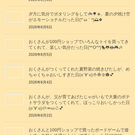
夕方に気分でポタリングをして🚲️🌳☀️、夏の夕焼け空
がエモーショナルだった日(⁠*⁠´⁠ω⁠｀⁠*⁠)🌅🍀
2026年8月6日
おくさんが100円ショップでいろんなトイを買ってき
てくれて、楽しい気分だった日(*^O^*)🐤🐸🍩🎮️🎶
2026年8月5日
おくさんがつくってくれた夏野菜の焼きびたしが、め
ちゃくちゃおいしすぎた日(о´∀`о)🍅🧅🫑🎃💕
2026年8月4日
おくさんが、父が育てあげたじゃがいもで大量のポテ
トサラダをつくってくれて、ほっこりおいしかった日
(о´∀`о)🥔🥕🥒🥚💕
2026年8月2日
おくさんと100円ショップで買ったボードゲームで遊