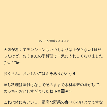
せいろが素敵すぎます✨️
天気が悪くてテンションもいつもよりは上がらない1日だ
ったけど、おくさんの手料理で一気にうれしくなりました
(⁠*⁠´⁠ω⁠｀⁠*⁠)🌼
おくさん、おいしいごはんをありがとう🍀
蒸し料理は味付けなしでそのままで素材本来の味がして、
めっちゃおいしすぎましたね🍠🍄‍🟫🥕✨️
これは体にもいいし、最高な野菜の食べ方のひとつですな