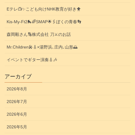
Eテレ📺️✨こども向けNHK教育が好き🐥
Kis-My-Ft2🛼🌈SMAP🌟🖇️ぼくの青春👣
森岡毅さん🔢株式会社 刀⚔️のお話
Mr.Children🎤🎸×湯野浜､庄内､山形🌅
イベントでギター演奏🎸🎶
アーカイブ
2026年8月
2026年7月
2026年6月
2026年5月