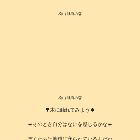
松山 眺海の森
松山 眺海の森
🌳木に触れてみよう🌲
☀️そのとき自分はなにを感じるかな☀️
️ぼくたちは地球に守られているんだね