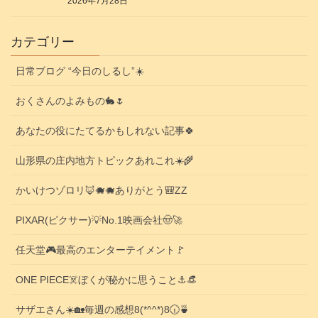
2026年7月28日
カテゴリー
日常ブログ “今日のしるし”☀️
おくさんのよみもの🐇🌷
あなたの役にたてるかもしれない記事🍀
山形県の庄内地方トピックあれこれ☀️🌾
かいけつゾロリ🦊🐗🐗ありがとう🎒ZZ
PIXAR(ピクサー)💡No.1映画会社🤠🚀
任天堂🎮️最高のエンターテイメント🚩
ONE PIECE☠️ぼくが秘かに思うこと⚓️👒
サザエさん☀️🏡毎週の感想8(*^^*)8🕡️🍵