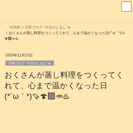
コ
ナ
ン
ビ
テ
ゲ
ン
ー
HOME
日常ブログ “今日のしるし”☀️
ツ
シ
おくさんが蒸し料理をつくってくれて、心まで温かくなった日(⁠*⁠´⁠ω⁠｀⁠*⁠)🍠
へ
ョ
🍄‍🟫🥕♨️
ス
ン
キ
に
2025年11月17日
ッ
移
日常ブログ “今日のしるし”☀️
プ
動
おくさんが蒸し料理をつくってく
れて、心まで温かくなった日
(⁠*⁠´⁠ω⁠｀⁠*⁠)🍠🍄‍🟫🥕♨️