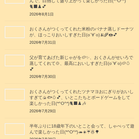
んで、白熱して盛り上がって楽しかった日(*^O^*)
🐈‍⬛♟️💕
2026年8月1日
おくさんがつくってくれた米粉のバナナ蒸しドーナツ
が、ほっこりおいしすぎた日(о´∀`о)🍌🌾🍩💕
2026年7月31日
父が育てあげた新じゃがを🥔✨️、おくさんがせいろで
蒸してくれて🍲、最高においしすぎた日(о´∀`о)🥔🥚
💕
2026年7月30日
おくさんがつくってくれたツナマヨおにぎりがおいし
すぎて🍙🐟️🥚💕、いとこたちとボードゲームをして
楽しかった日(*^O^*)🐈‍⬛♟️🎶
2026年7月29日
半年ぶりに18歳年下のいとこと会って、しゃべって遊
んで楽しかった日(*^O^*)🦔☀️☔🍜🌳