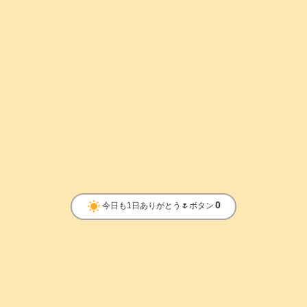
clear_day
0
今日も1日ありがとう🌷ボタン