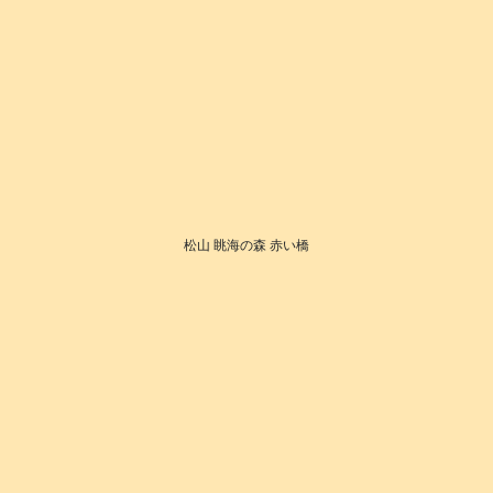
松山 眺海の森 赤い橋