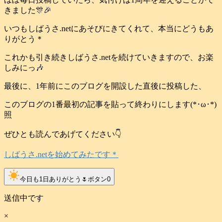
きました🎊🎉
いつもしばうさ.netにあそびにきてくれて、本当にどうもあ
りがとう＊
これかも引き続きしばうさ.netを続けていきますので、お楽
しみにっ🎶
最後に、1年前にこのブログを開設した直後に投稿した、
このブログの1番最初の記事を貼って終わりにします(*･ω･*)
照
ぜひとも読んであげてください👇️
しばうさ.netを始めてみたです＊
clear_day
今日も1日ありがとう🌷ボタン
0
送信中です
×