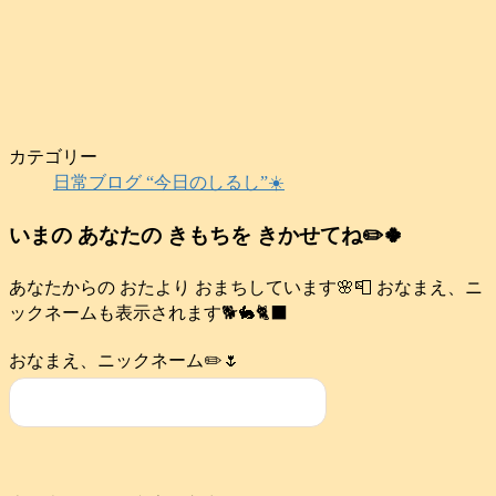
カテゴリー
日常ブログ “今日のしるし”☀️
いまの あなたの きもちを きかせてね✏️🍀
あなたからの おたより おまちしています🌸📮 おなまえ、ニ
ックネームも表示されます🐕️🐇🐈‍⬛
おなまえ、ニックネーム✏️🌷