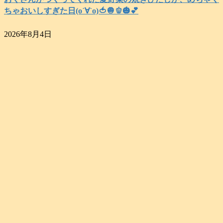
ちゃおいしすぎた日(о´∀`о)🍅🧅🫑🎃💕
2026年8月4日