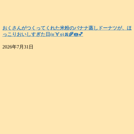
おくさんがつくってくれた米粉のバナナ蒸しドーナツが、ほ
っこりおいしすぎた日(о´∀`о)🍌🌾🍩💕
2026年7月31日