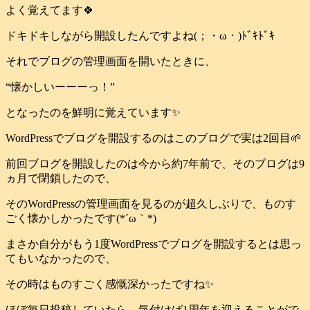
よく覚えてます🍀
ドキドキしながら開設したんですよね(；・ω・)ﾄﾞｷﾄﾞｷ
それでブログの管理画面を開いたときに、
“懐かしいーーーっ！”
となったのを鮮明に覚えています✨
WordPressでブログを開設するのはこのブログで実は2回目🌱
前回ブログを開設したのは今から約7年前で、そのブログは9
ヵ月で閉鎖したので、
そのWordPressの管理画面を見るのが超久しぶりで、ものす
ごく懐かしかったです(*´ω｀*)
まさか自分がもう1度WordPressでブログを開設するとは思っ
てもいなかったので、
その時はものすごく感慨深かったですね✨
ほぼ毎日投稿していたら、気付けば1周年を迎えることがで