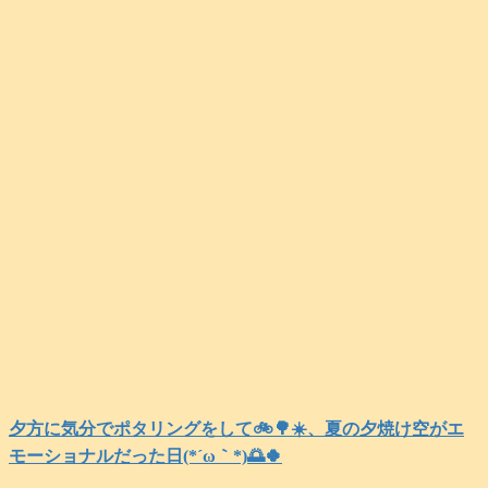
夕方に気分でポタリングをして🚲️🌳☀️、夏の夕焼け空がエ
モーショナルだった日(⁠*⁠´⁠ω⁠｀⁠*⁠)🌅🍀