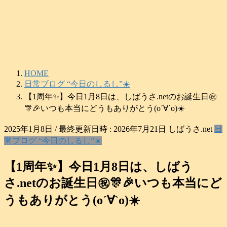
コ
ナ
ン
ビ
テ
ゲ
ン
ー
ツ
シ
へ
ョ
HOME
ス
ン
日常ブログ “今日のしるし”☀️
キ
に
【1周年✨】今日1月8日は、しばうさ.netのお誕生日㊗️
ッ
移
プ
動
🎊🎉いつも本当にどうもありがとう(о´∀`о)☀️
2025年1月8日
/ 最終更新日時 :
2026年7月21日
しばうさ.net
日
常ブログ “今日のしるし”☀️
【1周年✨】今日1月8日は、しばう
さ.netのお誕生日㊗️🎊🎉いつも本当にど
うもありがとう(о´∀`о)☀️