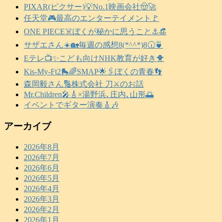
PIXAR(ピクサー)💡No.1映画会社🤠🚀
任天堂🎮️最高のエンターテイメント🚩
ONE PIECE☠️ぼくが秘かに思うこと⚓️👒
サザエさん☀️🏡毎週の感想8(*^^*)8🕡️🍵
Eテレ📺️✨こども向けNHK教育が好き🐥
Kis-My-Ft2🛼🌈SMAP🌟🖇️ぼくの青春👣
森岡毅さん🔢株式会社 刀⚔️のお話
Mr.Children🎤🎸×湯野浜､庄内､山形🌅
イベントでギター演奏🎸🎶
アーカイブ
2026年8月
2026年7月
2026年6月
2026年5月
2026年4月
2026年3月
2026年2月
2026年1月