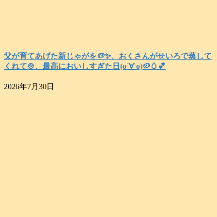
父が育てあげた新じゃがを🥔✨️、おくさんがせいろで蒸して
くれて🍲、最高においしすぎた日(о´∀`о)🥔🥚💕
2026年7月30日