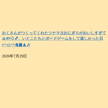
おくさんがつくってくれたツナマヨおにぎりがおいしすぎて
🍙🐟️🥚💕、いとこたちとボードゲームをして楽しかった日
(*^O^*)🐈‍⬛♟️🎶
2026年7月29日