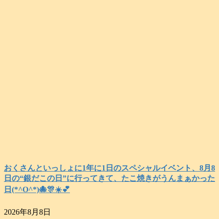
おくさんといっしょに1年に1日のスペシャルイベント、8月8
日の“銀だこの日”に行ってきて、たこ焼きがうんまぁかった
日(*^O^*)🐙🎊☀️💕
2026年8月8日