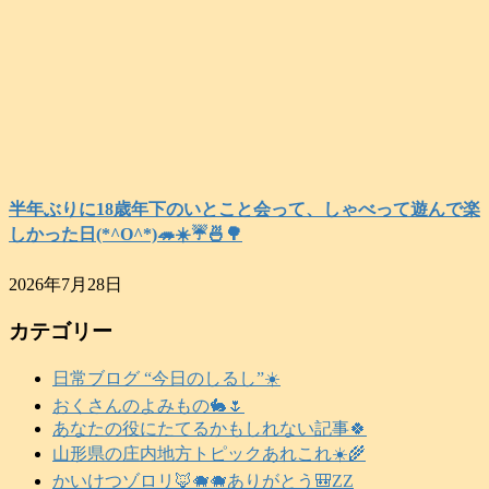
半年ぶりに18歳年下のいとこと会って、しゃべって遊んで楽
しかった日(*^O^*)🦔☀️☔🍜🌳
2026年7月28日
カテゴリー
日常ブログ “今日のしるし”☀️
おくさんのよみもの🐇🌷
あなたの役にたてるかもしれない記事🍀
山形県の庄内地方トピックあれこれ☀️🌾
かいけつゾロリ🦊🐗🐗ありがとう🎒ZZ