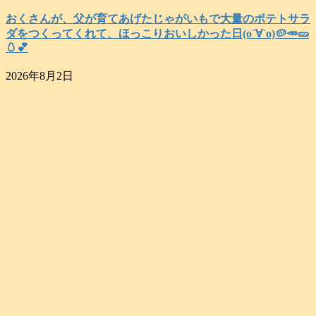
おくさんが、父が育てあげたじゃがいもで大量のポテトサラ
ダをつくってくれて、ほっこりおいしかった日(о´∀`о)🥔🥕🥒
🥚💕
2026年8月2日