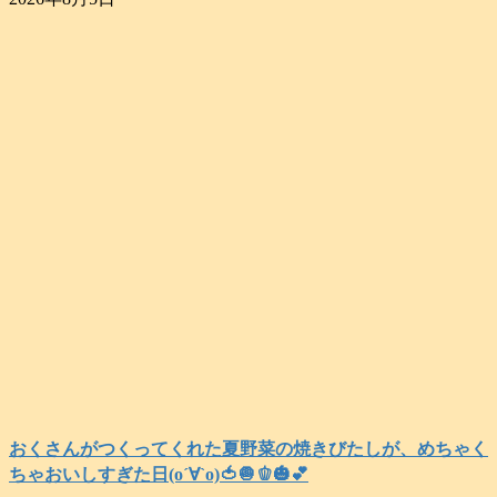
おくさんがつくってくれた夏野菜の焼きびたしが、めちゃく
ちゃおいしすぎた日(о´∀`о)🍅🧅🫑🎃💕