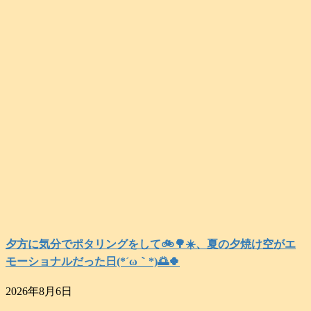
夕方に気分でポタリングをして🚲️🌳☀️、夏の夕焼け空がエ
モーショナルだった日(⁠*⁠´⁠ω⁠｀⁠*⁠)🌅🍀
2026年8月6日