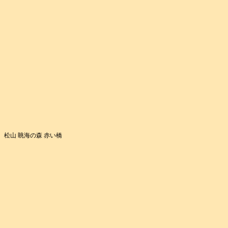
松山 眺海の森 赤い橋