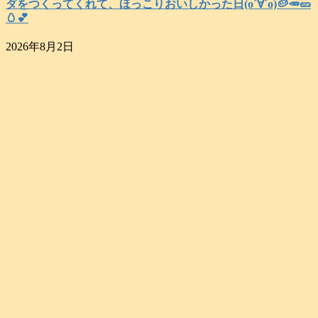
ダをつくってくれて、ほっこりおいしかった日(о´∀`о)🥔🥕🥒
🥚💕
2026年8月2日