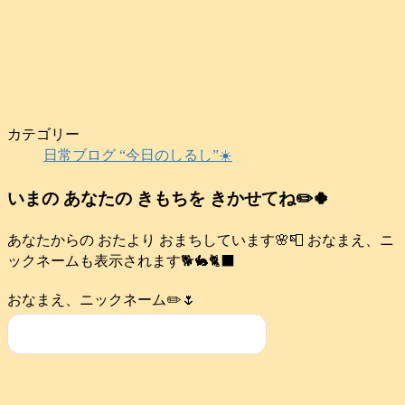
カテゴリー
日常ブログ “今日のしるし”☀️
いまの あなたの きもちを きかせてね✏️🍀
あなたからの おたより おまちしています🌸📮 おなまえ、ニ
ックネームも表示されます🐕️🐇🐈‍⬛
おなまえ、ニックネーム✏️🌷