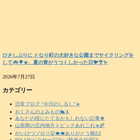
ひさしぶりに となり町の大好きな公園までサイクリングを
して🚲️🌳☀️、夏の青がうつくしかった日🐦️🎐✨️
2026年7月27日
カテゴリー
日常ブログ “今日のしるし”☀️
おくさんのよみもの🐇🌷
あなたの役にたてるかもしれない記事🍀
山形県の庄内地方トピックあれこれ☀️🌾
かいけつゾロリ🦊🐗🐗ありがとう🎒ZZ
PIXAR(ピクサー)💡No.1映画会社🤠🚀