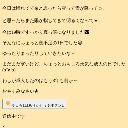
今日は晴れてて☀️と思ったら雲って雪が降って⛄️、
と思ったらまた陽が指してきて明るくなって☀️、
今は19時ですっかり真っ暗になりました🌃
そんなにちょっと寝不足の1日でした😪
ゆったりまったりしていきたいな～
まだまだ寒いけど、ちょっとおもしろ天気な成人の日でした
(о´∀`о)
わしが成人したのはもう8年も前か～
おやすみなさい🐙
clear_day
今日も1日ありがとう🌷ボタン
1
送信中です
×