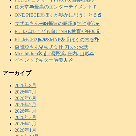
任天堂🎮️最高のエンターテイメント🚩
ONE PIECE☠️ぼくが秘かに思うこと⚓️👒
サザエさん☀️🏡毎週の感想8(*^^*)8🕡️🍵
Eテレ📺️✨こども向けNHK教育が好き🐥
Kis-My-Ft2🛼🌈SMAP🌟🖇️ぼくの青春👣
森岡毅さん🔢株式会社 刀⚔️のお話
Mr.Children🎤🎸×湯野浜､庄内､山形🌅
イベントでギター演奏🎸🎶
アーカイブ
2026年8月
2026年7月
2026年6月
2026年5月
2026年4月
2026年3月
2026年2月
2026年1月