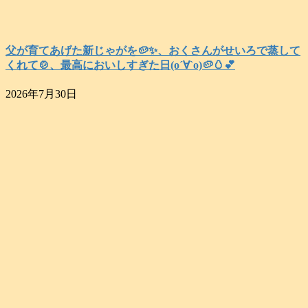
父が育てあげた新じゃがを🥔✨️、おくさんがせいろで蒸して
くれて🍲、最高においしすぎた日(о´∀`о)🥔🥚💕
2026年7月30日