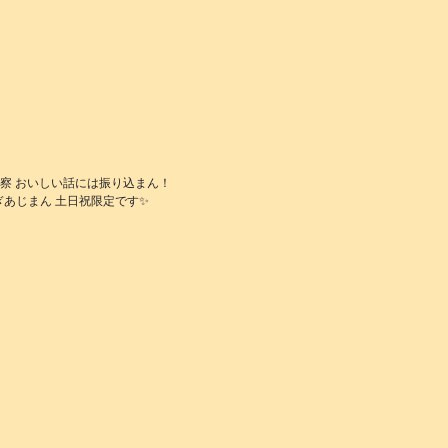
察 おいしい話には振り込まん！
あじまん 土日祝限定です✨