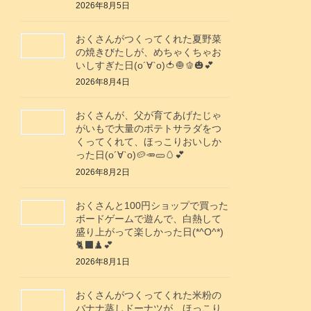
2026年8月5日
おくさんがつくってくれた夏野菜
の焼きびたしが、めちゃくちゃお
いしすぎた日(о´∀`о)🍅🧅🫑🎃💕
2026年8月4日
おくさんが、父が育てあげたじゃ
がいもで大量のポテトサラダをつ
くってくれて、ほっこりおいしか
った日(о´∀`о)🥔🥕🥒🥚💕
2026年8月2日
おくさんと100円ショップで買った
ボードゲームで遊んで、白熱して
盛り上がって楽しかった日(*^O^*)
🐈‍⬛♟️💕
2026年8月1日
おくさんがつくってくれた米粉の
バナナ蒸しドーナツが、ほっこり