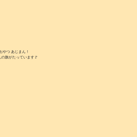
おやつ あじまん！
んの旗がたっています🚩