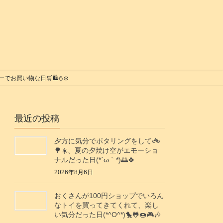
い物な日🛒🛍️⛄️❄️
最近の投稿
夕方に気分でポタリングをして🚲️
🌳☀️、夏の夕焼け空がエモーショ
ナルだった日(⁠*⁠´⁠ω⁠｀⁠*⁠)🌅🍀
2026年8月6日
おくさんが100円ショップでいろん
なトイを買ってきてくれて、楽し
い気分だった日(*^O^*)🐤🐸🍩🎮️🎶