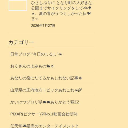
ひさしぶりに となり町の大好きな
公園までサイクリングをして🚲️🌳
☀️、夏の青がうつくしかった日🐦️
🎐✨️
2026年7月27日
カテゴリー
日常ブログ “今日のしるし”☀️
おくさんのよみもの🐇🌷
あなたの役にたてるかもしれない記事🍀
山形県の庄内地方トピックあれこれ☀️🌾
かいけつゾロリ🦊🐗🐗ありがとう🎒ZZ
PIXAR(ピクサー)💡No.1映画会社🤠🚀
任天堂🎮️最高のエンターテイメント🚩