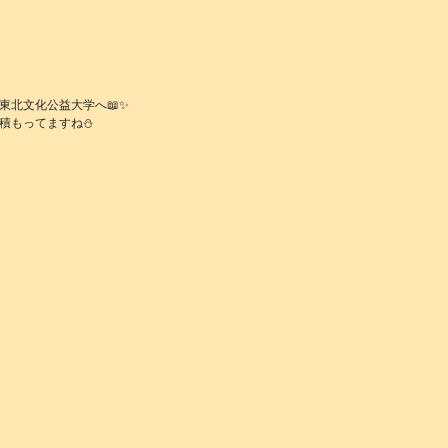
東北文化公益大学へ📖✨
積もってますね⛄️