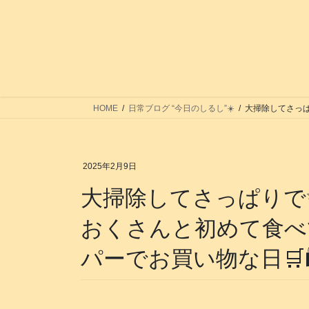
コ
ナ
ン
ビ
テ
ゲ
ン
ー
ツ
シ
へ
ョ
ス
ン
HOME
日常ブログ “今日のしるし”☀️
大掃除してさっぱ
キ
に
ッ
移
プ
動
2025年2月9日
大掃除してさっぱりで
おくさんと初めて食べて
パーでお買い物な日🛒🛍️