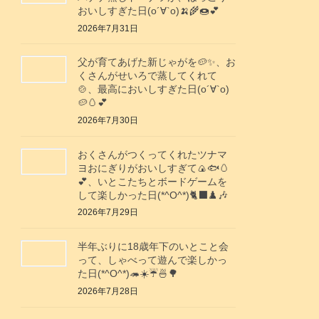
おいしすぎた日(о´∀`о)🍌🌾🍩💕
2026年7月31日
父が育てあげた新じゃがを🥔✨️、お
くさんがせいろで蒸してくれて
🍲、最高においしすぎた日(о´∀`о)
🥔🥚💕
2026年7月30日
おくさんがつくってくれたツナマ
ヨおにぎりがおいしすぎて🍙🐟️🥚
💕、いとこたちとボードゲームを
して楽しかった日(*^O^*)🐈‍⬛♟️🎶
2026年7月29日
半年ぶりに18歳年下のいとこと会
って、しゃべって遊んで楽しかっ
た日(*^O^*)🦔☀️☔🍜🌳
2026年7月28日