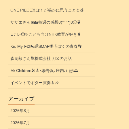
ONE PIECE☠️ぼくが秘かに思うこと⚓️👒
サザエさん☀️🏡毎週の感想8(*^^*)8🕡️🍵
Eテレ📺️✨こども向けNHK教育が好き🐥
Kis-My-Ft2🛼🌈SMAP🌟🖇️ぼくの青春👣
森岡毅さん🔢株式会社 刀⚔️のお話
Mr.Children🎤🎸×湯野浜､庄内､山形🌅
イベントでギター演奏🎸🎶
アーカイブ
2026年8月
2026年7月