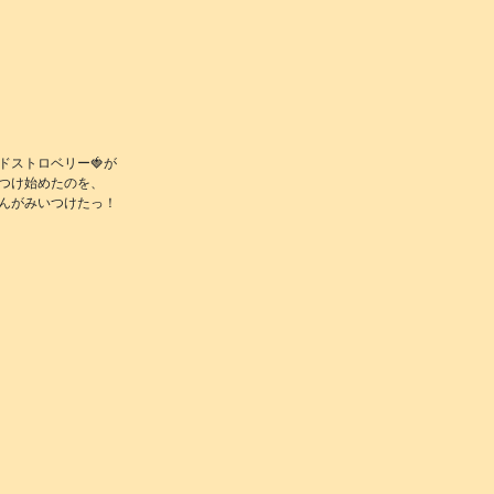
ドストロベリー🍓が
つけ始めたのを、
んがみいつけたっ！