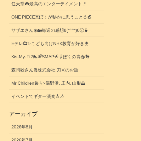
任天堂🎮️最高のエンターテイメント🚩
ONE PIECE☠️ぼくが秘かに思うこと⚓️👒
サザエさん☀️🏡毎週の感想8(*^^*)8🕡️🍵
Eテレ📺️✨こども向けNHK教育が好き🐥
Kis-My-Ft2🛼🌈SMAP🌟🖇️ぼくの青春👣
森岡毅さん🔢株式会社 刀⚔️のお話
Mr.Children🎤🎸×湯野浜､庄内､山形🌅
イベントでギター演奏🎸🎶
アーカイブ
2026年8月
2026年7月