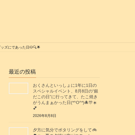
ズにであった日🐶🔍️🌟
最近の投稿
おくさんといっしょに1年に1日の
スペシャルイベント、8月8日の“銀
だこの日”に行ってきて、たこ焼き
がうんまぁかった日(*^O^*)🐙🎊☀️
💕
2026年8月8日
夕方に気分でポタリングをして🚲️