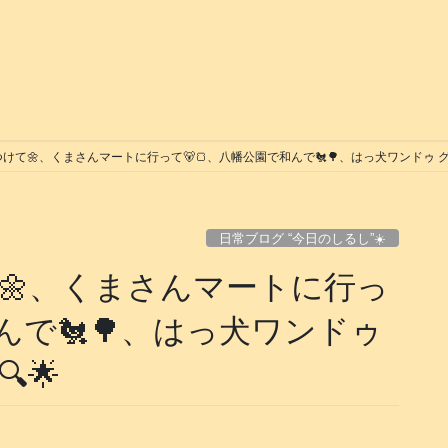
て🌼、くまさんマートに行って🐻🍞、八幡公園で和んで🐔🌳、はっ犬ワンドゥ グッ
日常ブログ “今日のしるし”☀️
🌼、くまさんマートに行っ
んで🐔🌳、はっ犬ワンドゥ
️🌟