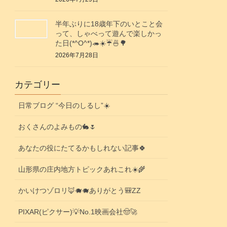
半年ぶりに18歳年下のいとこと会
って、しゃべって遊んで楽しかっ
た日(*^O^*)🦔☀️☔🍜🌳
2026年7月28日
カテゴリー
日常ブログ “今日のしるし”☀️
おくさんのよみもの🐇🌷
あなたの役にたてるかもしれない記事🍀
山形県の庄内地方トピックあれこれ☀️🌾
かいけつゾロリ🦊🐗🐗ありがとう🎒ZZ
PIXAR(ピクサー)💡No.1映画会社🤠🚀