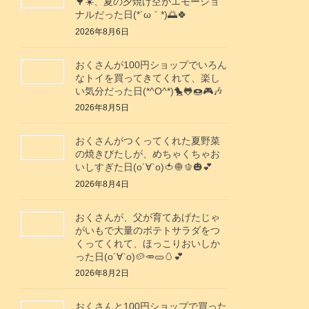
🌳☀️、夏の夕焼け空がエモーショ
ナルだった日(⁠*⁠´⁠ω⁠｀⁠*⁠)🌅🍀
2026年8月6日
おくさんが100円ショップでいろん
なトイを買ってきてくれて、楽し
い気分だった日(*^O^*)🐤🐸🍩🎮️🎶
2026年8月5日
おくさんがつくってくれた夏野菜
の焼きびたしが、めちゃくちゃお
いしすぎた日(о´∀`о)🍅🧅🫑🎃💕
2026年8月4日
おくさんが、父が育てあげたじゃ
がいもで大量のポテトサラダをつ
くってくれて、ほっこりおいしか
った日(о´∀`о)🥔🥕🥒🥚💕
2026年8月2日
おくさんと100円ショップで買った