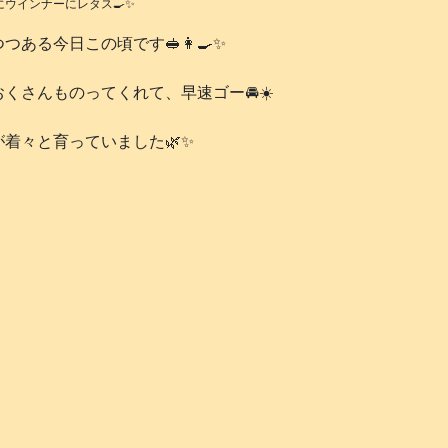
にウインナーにレタス🍳✨
る今日この頃です🥪👩‍🍳✨
さんものってくれて、早速ゴー🚘️☀️
着々と育っていました🌿✨