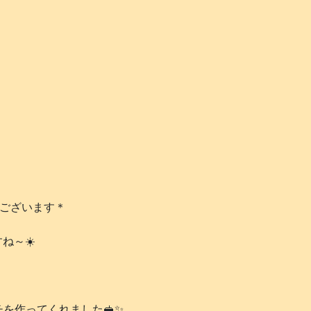
うございます＊
ね～☀️
を作ってくれました🥪✨