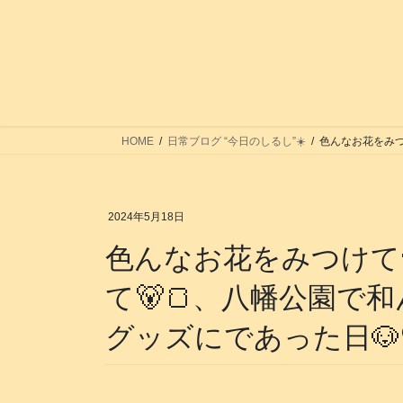
コ
ナ
ン
ビ
テ
ゲ
ン
ー
ツ
シ
へ
ョ
ス
ン
HOME
日常ブログ “今日のしるし”☀️
色んなお花をみつけ
キ
に
ッ
移
プ
動
2024年5月18日
色んなお花をみつけて
て🐻🍞、八幡公園で和
グッズにであった日🐶🔍