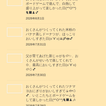
ボードゲームで遊んで、白熱して
盛り上がって楽しかった日(*^O^*)
🐈‍⬛♟️💕
2026年8月1日
おくさんがつくってくれた米粉の
バナナ蒸しドーナツが、ほっこり
おいしすぎた日(о´∀`о)🍌🌾🍩💕
2026年7月31日
父が育てあげた新じゃがを🥔✨️、お
くさんがせいろで蒸してくれて
🍲、最高においしすぎた日(о´∀`о)
🥔🥚💕
2026年7月30日
おくさんがつくってくれたツナマ
ヨおにぎりがおいしすぎて🍙🐟️🥚
💕、いとこたちとボードゲームを
して楽しかった日(*^O^*)🐈‍⬛♟️🎶
2026年7月29日