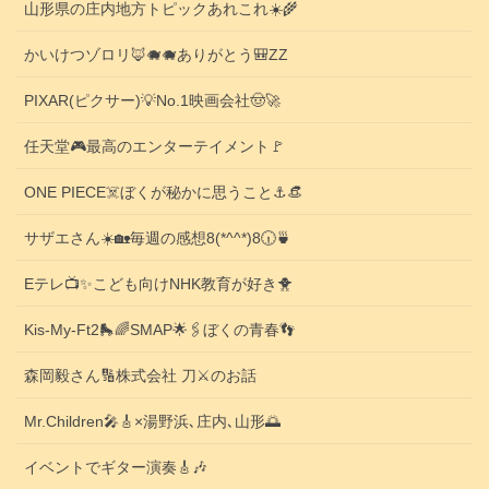
山形県の庄内地方トピックあれこれ☀️🌾
かいけつゾロリ🦊🐗🐗ありがとう🎒ZZ
PIXAR(ピクサー)💡No.1映画会社🤠🚀
任天堂🎮️最高のエンターテイメント🚩
ONE PIECE☠️ぼくが秘かに思うこと⚓️👒
サザエさん☀️🏡毎週の感想8(*^^*)8🕡️🍵
Eテレ📺️✨こども向けNHK教育が好き🐥
Kis-My-Ft2🛼🌈SMAP🌟🖇️ぼくの青春👣
森岡毅さん🔢株式会社 刀⚔️のお話
Mr.Children🎤🎸×湯野浜､庄内､山形🌅
イベントでギター演奏🎸🎶