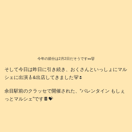
今年の節分は2月2日だそうです🥜👹
そして今日は昨日に引き続き、おくさんといっしょにマル
シェに出演🎸&出店してきました🐻🌷
余目駅前のクラッセで開催された、“バレンタイン もしぇ
っとマルシェ”です🍫💝