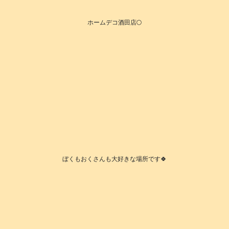
ホームデコ酒田店🌕️
ぼくもおくさんも大好きな場所です🍀