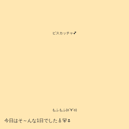
ビスカッチャ💕
もふもふ(о´∀`о)
今日はそ～んな1日でした🎸🐻🌷