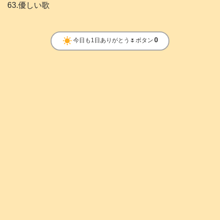
63.優しい歌
clear_day
0
今日も1日ありがとう🌷ボタン