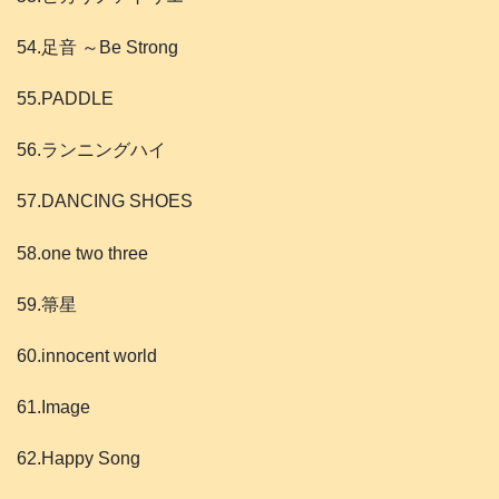
54.足音 ～Be Strong
55.PADDLE
56.ランニングハイ
57.DANCING SHOES
58.one two three
59.箒星
60.innocent world
61.Image
62.Happy Song