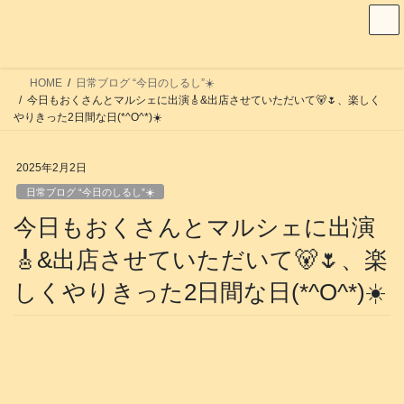
コ
ナ
ン
ビ
テ
ゲ
ン
ー
HOME
日常ブログ “今日のしるし”☀️
ツ
シ
今日もおくさんとマルシェに出演🎸&出店させていただいて🐻🌷、楽しく
へ
ョ
やりきった2日間な日(*^O^*)☀️
ス
ン
キ
に
2025年2月2日
ッ
移
日常ブログ “今日のしるし”☀️
プ
動
今日もおくさんとマルシェに出演
🎸&出店させていただいて🐻🌷、楽
しくやりきった2日間な日(*^O^*)☀️