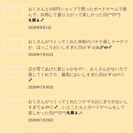
おくさんと100円ショップで買ったボードゲームで遊
んで、白熱して盛り上がって楽しかった日(*^O^*)
🐈‍⬛♟️💕
2026年8月1日
おくさんがつくってくれた米粉のバナナ蒸しドーナツ
が、ほっこりおいしすぎた日(о´∀`о)🍌🌾🍩💕
2026年7月31日
父が育てあげた新じゃがを🥔✨️、おくさんがせいろで
蒸してくれて🍲、最高においしすぎた日(о´∀`о)🥔🥚
💕
2026年7月30日
おくさんがつくってくれたツナマヨおにぎりがおいし
すぎて🍙🐟️🥚💕、いとこたちとボードゲームをして
楽しかった日(*^O^*)🐈‍⬛♟️🎶
2026年7月29日