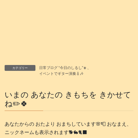
日常ブログ “今日のしるし”☀️
、
カテゴリー
イベントでギター演奏🎸🎶
いまの あなたの きもちを きかせて
ね✏️🍀
あなたからの おたより おまちしています🌸📮 おなまえ、
ニックネームも表示されます🐕️🐇🐈‍⬛