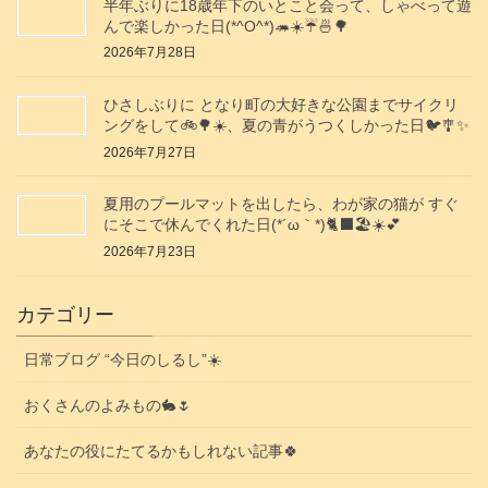
半年ぶりに18歳年下のいとこと会って、しゃべって遊
んで楽しかった日(*^O^*)🦔☀️☔🍜🌳
2026年7月28日
ひさしぶりに となり町の大好きな公園までサイクリ
ングをして🚲️🌳☀️、夏の青がうつくしかった日🐦️🎐✨️
2026年7月27日
夏用のプールマットを出したら、わが家の猫が すぐ
にそこで休んでくれた日(⁠*⁠´⁠ω⁠｀⁠*⁠)🐈‍⬛🏖️☀️💕
2026年7月23日
カテゴリー
日常ブログ “今日のしるし”☀️
おくさんのよみもの🐇🌷
あなたの役にたてるかもしれない記事🍀