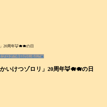
0周年🦊🐗🐗の日
常ブログ “今日のしるし”☀️
かいけつゾロリ」20周年🦊🐗🐗の日