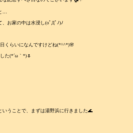
と…
家の中は水浸し(oﾟДﾟﾉ)ﾉ
らいになんですけどね(*^^*)🌸
*´ω｀*)🌷
、
いうことで、まずは湯野浜に行きました🌊