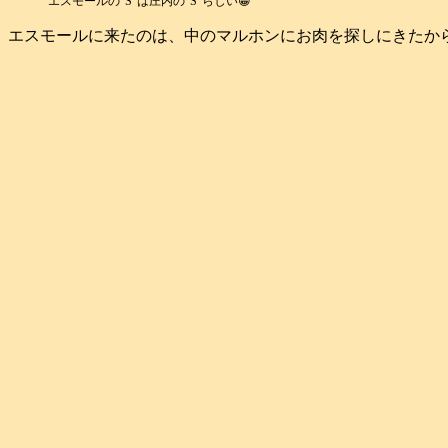
エスモールの“S”は庄内の“S”らしい😁
エスモールに来たのは、中のマルホンにお肉を探しにきたから