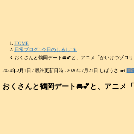
コ
ナ
ン
ビ
テ
ゲ
ン
ー
ツ
シ
へ
ョ
HOME
ス
ン
日常ブログ “今日のしるし”☀️
キ
に
ッ
移
おくさんと鶴岡デート🚘️💕と、アニメ「かいけつゾロリ」2
プ
動
2024年2月1日
/ 最終更新日時 :
2026年7月21日
しばうさ.net
日
おくさんと鶴岡デート🚘️💕と、アニメ「