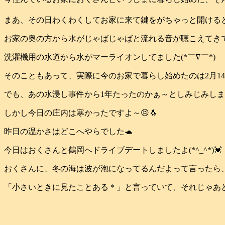
まあ、その日わくわくしてお家に来て鍵をがちゃっと開ける
お家の奥の方から水がじゃばじゃばと流れる音が聴こえてきて、お
洗濯機用の水道から水がマーライオンしてました(*￣∇￣*)
そのこともあって、実際に今のお家で暮らし始めたのは2月14日く
でも、あの水浸し事件から1年たったのかぁ～としみじみしました(
しかし今日の庄内は寒かったですよ～😣🐧
昨日の温かさはどこへやらでした🐢
今日はおくさんと鶴岡へドライブデートしましたよ(*^_^*)💓
おくさんに、冬の海は波が泡になってるんだよって言ったら
「小さいときに見たことある＊」と言っていて、それじゃあと