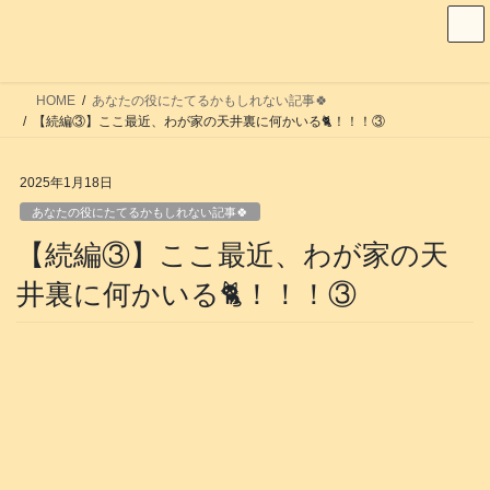
コ
ナ
ン
ビ
テ
ゲ
ン
ー
HOME
あなたの役にたてるかもしれない記事🍀
ツ
シ
【続編③】ここ最近、わが家の天井裏に何かいる️🐈！！！③
へ
ョ
ス
ン
2025年1月18日
キ
に
あなたの役にたてるかもしれない記事🍀
ッ
移
【続編③】ここ最近、わが家の天
プ
動
井裏に何かいる️🐈！！！③