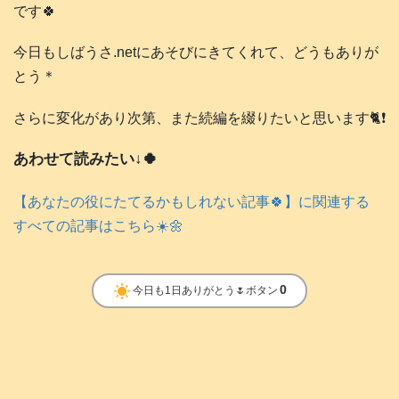
です🍀
今日もしばうさ.netにあそびにきてくれて、どうもありが
とう＊
さらに変化があり次第、また続編を綴りたいと思います🐈️❗️
あわせて読みたい↓🍀
【あなたの役にたてるかもしれない記事🍀】に関連する
すべての記事はこちら☀️🌼
clear_day
0
今日も1日ありがとう🌷ボタン