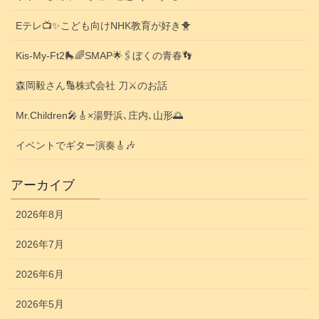
Eテレ📺️✨こども向けNHK教育が好き🐥
Kis-My-Ft2🛼🌈SMAP🌟🖇️ぼくの青春👣
森岡毅さん🔢株式会社 刀⚔️のお話
Mr.Children🎤🎸×湯野浜､庄内､山形🌅
イベントでギター演奏🎸🎶
アーカイブ
2026年8月
2026年7月
2026年6月
2026年5月