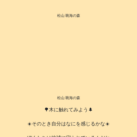
松山 眺海の森
松山 眺海の森
🌳木に触れてみよう🌲
☀️そのとき自分はなにを感じるかな☀️