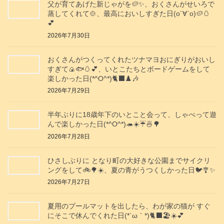
父が育てあげた新じゃがを🥔✨️、おくさんがせいろで
蒸してくれて🍲、最高においしすぎた日(о´∀`о)🥔🥚
💕
2026年7月30日
おくさんがつくってくれたツナマヨおにぎりがおいし
すぎて🍙🐟️🥚💕、いとこたちとボードゲームをして
楽しかった日(*^O^*)🐈‍⬛♟️🎶
2026年7月29日
半年ぶりに18歳年下のいとこと会って、しゃべって遊
んで楽しかった日(*^O^*)🦔☀️☔🍜🌳
2026年7月28日
ひさしぶりに となり町の大好きな公園までサイクリ
ングをして🚲️🌳☀️、夏の青がうつくしかった日🐦️🎐✨️
2026年7月27日
夏用のプールマットを出したら、わが家の猫が すぐ
にそこで休んでくれた日(⁠*⁠´⁠ω⁠｀⁠*⁠)🐈‍⬛🏖️☀️💕