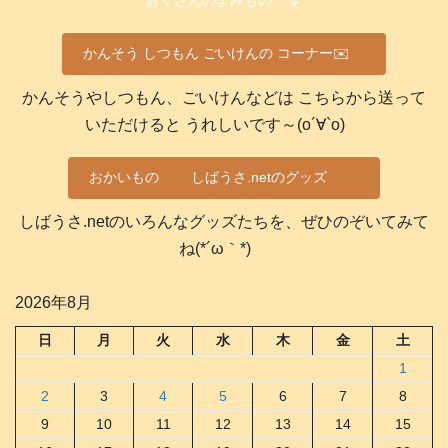
かんそう しつもん ごいけんの コーナー✉️
かんそうやしつもん、ごいけんなどは こちらから送って
いただけると うれしいです～(о´∀`о)
おかいもの
しばうさ.netのグッズ
しばうさ.netのいろんなグッズたちを、ぜひのぞいてみて
ね(*´ω｀*)
2026年8月
日
月
火
水
木
金
土
1
2
3
4
5
6
7
8
9
10
11
12
13
14
15