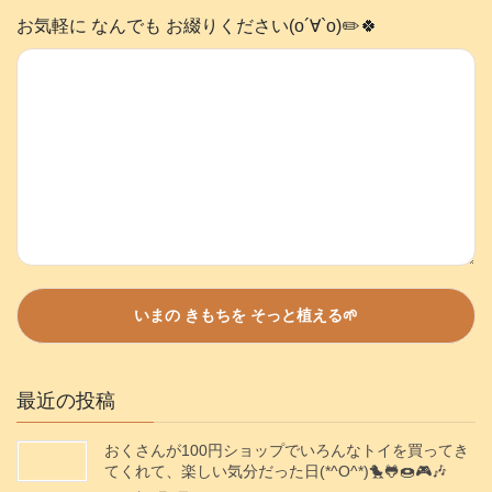
お気軽に なんでも お綴りください(о´∀`о)✏️🍀
最近の投稿
おくさんが100円ショップでいろんなトイを買ってき
てくれて、楽しい気分だった日(*^O^*)🐤🐸🍩🎮️🎶