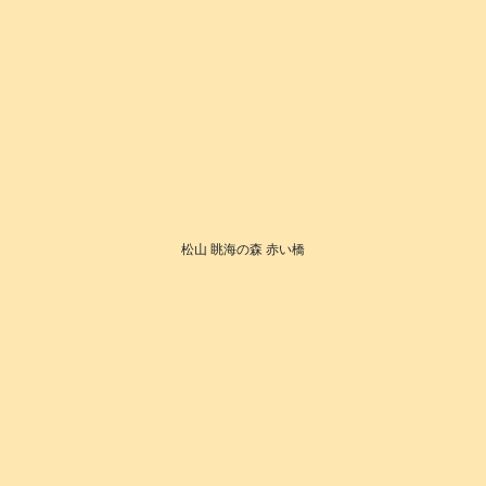
松山 眺海の森 赤い橋