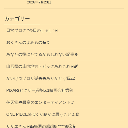
2026年7月23日
カテゴリー
日常ブログ “今日のしるし”☀️
おくさんのよみもの🐇🌷
あなたの役にたてるかもしれない記事🍀
山形県の庄内地方トピックあれこれ☀️🌾
かいけつゾロリ🦊🐗🐗ありがとう🎒ZZ
PIXAR(ピクサー)💡No.1映画会社🤠🚀
任天堂🎮️最高のエンターテイメント🚩
ONE PIECE☠️ぼくが秘かに思うこと⚓️👒
サザエさん☀️🏡毎週の感想8(*^^*)8🕡️🍵