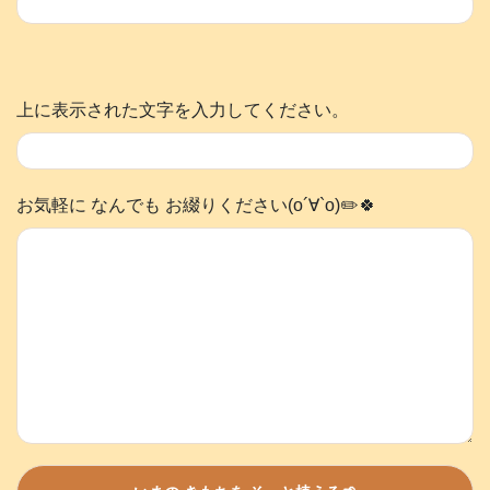
上に表示された文字を入力してください。
お気軽に なんでも お綴りください(о´∀`о)✏️🍀