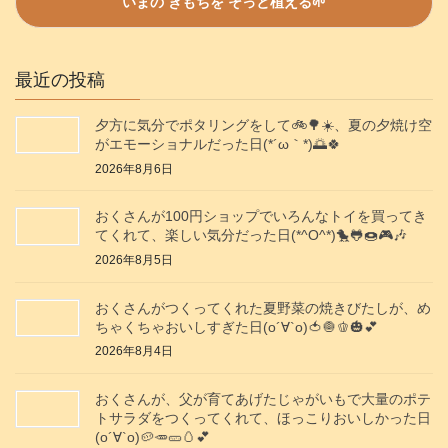
最近の投稿
夕方に気分でポタリングをして🚲️🌳☀️、夏の夕焼け空
がエモーショナルだった日(⁠*⁠´⁠ω⁠｀⁠*⁠)🌅🍀
2026年8月6日
おくさんが100円ショップでいろんなトイを買ってき
てくれて、楽しい気分だった日(*^O^*)🐤🐸🍩🎮️🎶
2026年8月5日
おくさんがつくってくれた夏野菜の焼きびたしが、め
ちゃくちゃおいしすぎた日(о´∀`о)🍅🧅🫑🎃💕
2026年8月4日
おくさんが、父が育てあげたじゃがいもで大量のポテ
トサラダをつくってくれて、ほっこりおいしかった日
(о´∀`о)🥔🥕🥒🥚💕