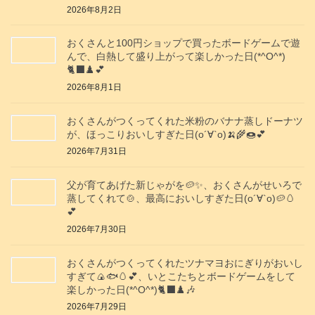
2026年8月2日
おくさんと100円ショップで買ったボードゲームで遊
んで、白熱して盛り上がって楽しかった日(*^O^*)
🐈‍⬛♟️💕
2026年8月1日
おくさんがつくってくれた米粉のバナナ蒸しドーナツ
が、ほっこりおいしすぎた日(о´∀`о)🍌🌾🍩💕
2026年7月31日
父が育てあげた新じゃがを🥔✨️、おくさんがせいろで
蒸してくれて🍲、最高においしすぎた日(о´∀`о)🥔🥚
💕
2026年7月30日
おくさんがつくってくれたツナマヨおにぎりがおいし
すぎて🍙🐟️🥚💕、いとこたちとボードゲームをして
楽しかった日(*^O^*)🐈‍⬛♟️🎶
2026年7月29日