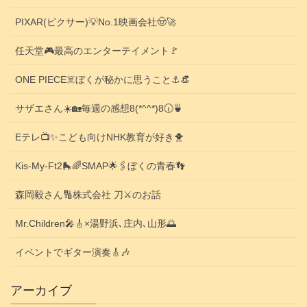
PIXAR(ピクサー)💡No.1映画会社🤠🚀
任天堂🎮️最高のエンターテイメント🚩
ONE PIECE☠️ぼくが秘かに思うこと⚓️👒
サザエさん☀️🏡毎週の感想8(*^^*)8🕡️🍵
Eテレ📺️✨こども向けNHK教育が好き🐥
Kis-My-Ft2🛼🌈SMAP🌟🖇️ぼくの青春👣
森岡毅さん🔢株式会社 刀⚔️のお話
Mr.Children🎤🎸×湯野浜､庄内､山形🌅
イベントでギター演奏🎸🎶
アーカイブ