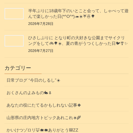
半年ぶりに18歳年下のいとこと会って、しゃべって遊
んで楽しかった日(*^O^*)🦔☀️☔🍜🌳
2026年7月28日
ひさしぶりに となり町の大好きな公園までサイクリ
ングをして🚲️🌳☀️、夏の青がうつくしかった日🐦️🎐✨️
2026年7月27日
カテゴリー
日常ブログ “今日のしるし”☀️
おくさんのよみもの🐇🌷
あなたの役にたてるかもしれない記事🍀
山形県の庄内地方トピックあれこれ☀️🌾
かいけつゾロリ🦊🐗🐗ありがとう🎒ZZ