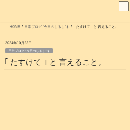
コ
ナ
ン
ビ
テ
ゲ
ン
ー
HOME
日常ブログ “今日のしるし”☀️
｢ たすけて ｣ と 言えること。
ツ
シ
へ
ョ
2024年10月23日
ス
ン
日常ブログ “今日のしるし”☀️
キ
に
ッ
移
｢ たすけて ｣ と 言えること。
プ
動