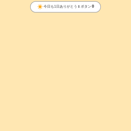
clear_day
0
今日も1日ありがとう🌷ボタン