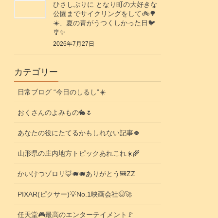
ひさしぶりに となり町の大好きな
公園までサイクリングをして🚲️🌳
☀️、夏の青がうつくしかった日🐦️
🎐✨️
2026年7月27日
カテゴリー
日常ブログ “今日のしるし”☀️
おくさんのよみもの🐇🌷
あなたの役にたてるかもしれない記事🍀
山形県の庄内地方トピックあれこれ☀️🌾
かいけつゾロリ🦊🐗🐗ありがとう🎒ZZ
PIXAR(ピクサー)💡No.1映画会社🤠🚀
任天堂🎮️最高のエンターテイメント🚩