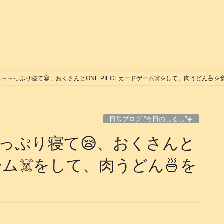
～～っぷり寝て😪、おくさんとONE PIECEカードゲーム☠️をして、肉うどん🍜を食
日常ブログ “今日のしるし”☀️
っぷり寝て😪、おくさんと
ゲーム☠️をして、肉うどん🍜を