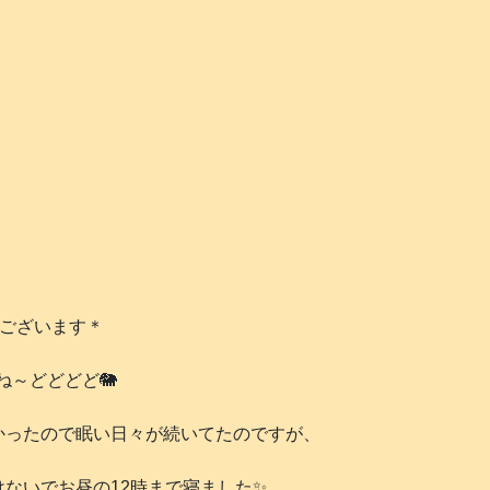
うございます＊
ね～どどどど🐘
かったので眠い日々が続いてたのですが、
ないでお昼の12時まで寝ました✨