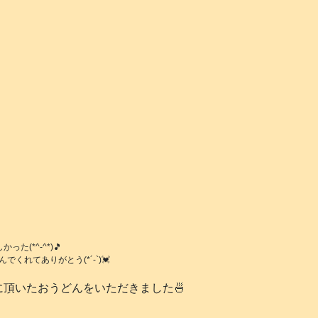
かった(*^-^*)🎵
でくれてありがとう(*´-`)💓
頂いたおうどんをいただきました🍜