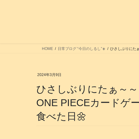
コ
ナ
ン
ビ
テ
ゲ
ン
ー
ツ
シ
へ
ョ
ス
ン
HOME
日常ブログ “今日のしるし”☀️
ひさしぶりにたぁ
キ
に
ッ
移
プ
動
2024年3月9日
ひさしぶりにたぁ～～
ONE PIECEカード
食べた日🌼