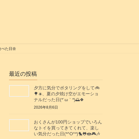
べた日🌼
最近の投稿
夕方に気分でポタリングをして🚲️
🌳☀️、夏の夕焼け空がエモーショ
ナルだった日(⁠*⁠´⁠ω⁠｀⁠*⁠)🌅🍀
2026年8月6日
おくさんが100円ショップでいろん
なトイを買ってきてくれて、楽し
い気分だった日(*^O^*)🐤🐸🍩🎮️🎶