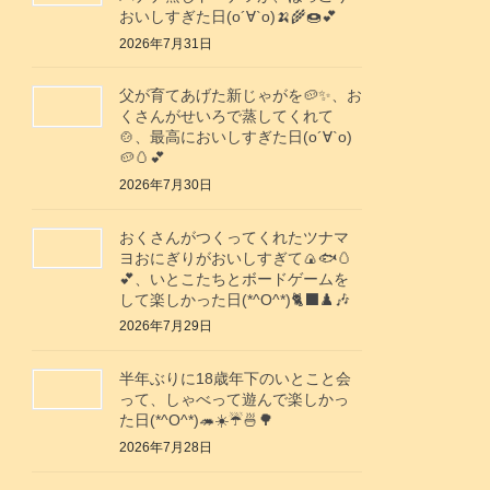
おいしすぎた日(о´∀`о)🍌🌾🍩💕
2026年7月31日
父が育てあげた新じゃがを🥔✨️、お
くさんがせいろで蒸してくれて
🍲、最高においしすぎた日(о´∀`о)
🥔🥚💕
2026年7月30日
おくさんがつくってくれたツナマ
ヨおにぎりがおいしすぎて🍙🐟️🥚
💕、いとこたちとボードゲームを
して楽しかった日(*^O^*)🐈‍⬛♟️🎶
2026年7月29日
半年ぶりに18歳年下のいとこと会
って、しゃべって遊んで楽しかっ
た日(*^O^*)🦔☀️☔🍜🌳
2026年7月28日