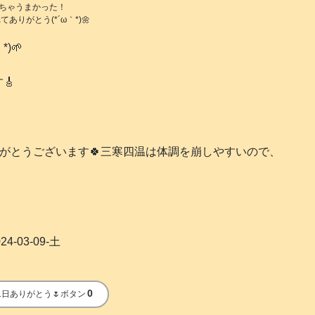
ちゃうまかった！
ありがとう(*´ω｀*)🌼
)🌱
🎸
りがとうございます🍀三寒四温は体調を崩しやすいので、
24-03-09-土
0
1日ありがとう🌷ボタン