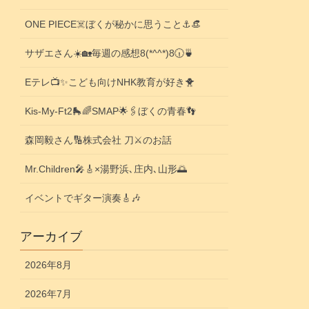
ONE PIECE☠️ぼくが秘かに思うこと⚓️👒
サザエさん☀️🏡毎週の感想8(*^^*)8🕡️🍵
Eテレ📺️✨こども向けNHK教育が好き🐥
Kis-My-Ft2🛼🌈SMAP🌟🖇️ぼくの青春👣
森岡毅さん🔢株式会社 刀⚔️のお話
Mr.Children🎤🎸×湯野浜､庄内､山形🌅
イベントでギター演奏🎸🎶
アーカイブ
2026年8月
2026年7月