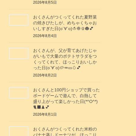
2026年8月5日
おくさんがつくってくれた夏野菜
の焼きびたしが、めちゃくちゃお
いしすぎた日(о´∀`о)🍅🧅🫑🎃💕
2026年8月4日
おくさんが、父が育てあげたじゃ
がいもで大量のポテトサラダをつ
くってくれて、ほっこりおいしか
った日(о´∀`о)🥔🥕🥒🥚💕
2026年8月2日
おくさんと100円ショップで買った
ボードゲームで遊んで、白熱して
盛り上がって楽しかった日(*^O^*)
🐈‍⬛♟️💕
2026年8月1日
おくさんがつくってくれた米粉の
バナナ蒸しドーナツが、ほっこり