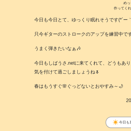
めっ
作ってくれて
今日も今日とて、ゆっくり眠れそうです(*´ー｀*
只今ギターのストロークのアップを練習中です
うまく弾きたいなぁ🎶
今日もしばうさ.netに来てくれて、どうもあ
気を付けて過ごしましょうね🌷
春はもうすぐ🌸ぐっどないとおやすみ～🌙
20
clear_day
今日も