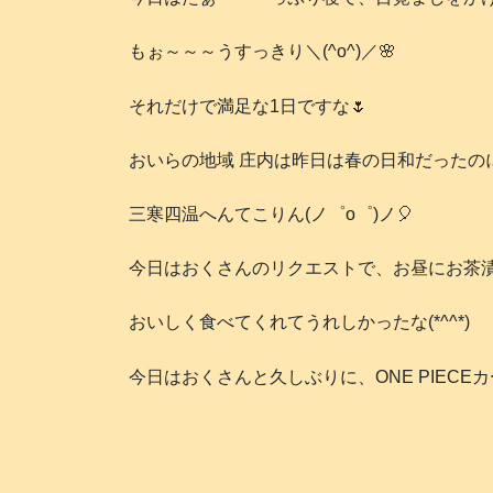
もぉ～～～うすっきり＼(^o^)／🌸
それだけで満足な1日ですな🌷
おいらの地域 庄内は昨日は春の日和だったの
三寒四温へんてこりん(ノ゜ο゜)ノ🎈
今日はおくさんのリクエストで、お昼にお茶漬
おいしく食べてくれてうれしかったな(*^^*)
今日はおくさんと久しぶりに、ONE PIECEカ