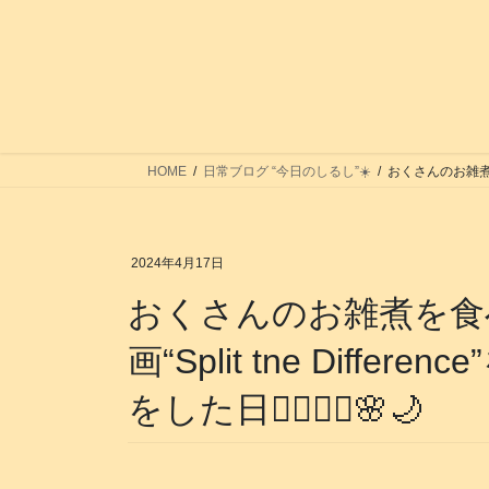
コ
ナ
ン
ビ
テ
ゲ
ン
ー
ツ
シ
へ
ョ
ス
ン
HOME
日常ブログ “今日のしるし”☀️
おくさんのお雑煮を食べて
キ
に
ッ
移
プ
動
2024年4月17日
おくさんのお雑煮を食べて
画“Split tne Diffe
をした日🚶‍♂️🚶‍♀️🌸🌙