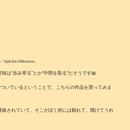
n『Split the Difference』
味は“歩み寄る”とか“中間を取る”だそうです📖
Dがついているということで、こちらの作品を買ってみま
たちが選曲されていて、そこがぼく的には観れて、聴けてうれ