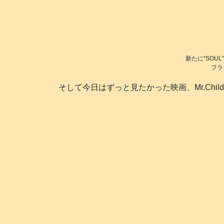
新たに“SOUL”“
フラ
そして今日はずっと見たかった映画、Mr.Childrenの“S