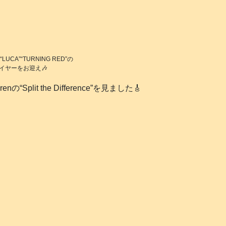
LUCA”“TURNING RED”の
イヤーをお迎え🎶
plit the Difference”を見ました🎸