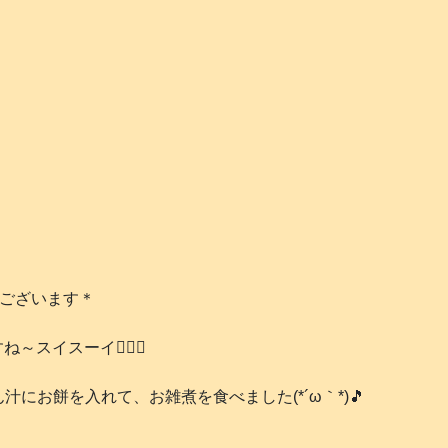
うございます＊
～スイスーイ🏊‍♂️✨
にお餅を入れて、お雑煮を食べました(*´ω｀*)🎵