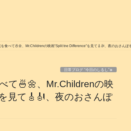
🍜🌼、Mr.Childrenの映画“Split tne Difference”を見て🎸🎻、夜のおさんぽをした日
日常ブログ “今日のしるし”☀️
🌼、Mr.Childrenの映
rence”を見て🎸🎻、夜のおさんぽ