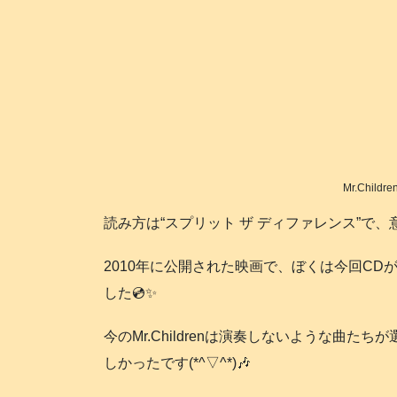
Mr.Childre
読み方は“スプリット ザ ディファレンス”で、意
2010年に公開された映画で、ぼくは今回C
した💿️✨
今のMr.Childrenは演奏しないような曲
しかったです(*^▽^*)🎶