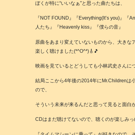
ぼくが特に“いいなぁ”と思った曲たちは、
『NOT FOUND』『Everything(It’s yo
人たち』『Heavenly kiss』『僕らの音』
原曲をあまり変えていないものから、大きな
楽しく聴けました(*^O^*)🎸🎵
映画を見ているとどうしても小林武史さんに
結局ここから4年後の2014年にMr.Child
ので、
そういう未来が来るんだと思って見ると面白か
CDはまだ聴けてないので、聴くのが楽しみっ(*´∀
『タイムマシーンに乗って』が好きなので、そ