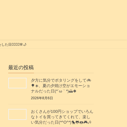
‍♂️🚶‍♀️🌸🌙
最近の投稿
夕方に気分でポタリングをして🚲️
🌳☀️、夏の夕焼け空がエモーショ
ナルだった日(⁠*⁠´⁠ω⁠｀⁠*⁠)🌅🍀
2026年8月6日
おくさんが100円ショップでいろん
なトイを買ってきてくれて、楽し
い気分だった日(*^O^*)🐤🐸🍩🎮️🎶