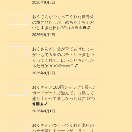
2026年8月5日
おくさんがつくってくれた夏野菜
の焼きびたしが、めちゃくちゃお
いしすぎた日(о´∀`о)🍅🧅🫑🎃💕
2026年8月4日
おくさんが、父が育てあげたじゃ
がいもで大量のポテトサラダをつ
くってくれて、ほっこりおいしか
った日(о´∀`о)🥔🥕🥒🥚💕
2026年8月2日
おくさんと100円ショップで買った
ボードゲームで遊んで、白熱して
盛り上がって楽しかった日(*^O^*)
🐈‍⬛♟️💕
2026年8月1日
おくさんがつくってくれた米粉の
バナナ蒸しドーナツが、ほっこり