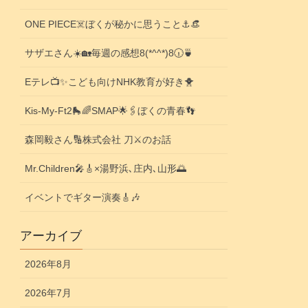
ONE PIECE☠️ぼくが秘かに思うこと⚓️👒
サザエさん☀️🏡毎週の感想8(*^^*)8🕡️🍵
Eテレ📺️✨こども向けNHK教育が好き🐥
Kis-My-Ft2🛼🌈SMAP🌟🖇️ぼくの青春👣
森岡毅さん🔢株式会社 刀⚔️のお話
Mr.Children🎤🎸×湯野浜､庄内､山形🌅
イベントでギター演奏🎸🎶
アーカイブ
2026年8月
2026年7月