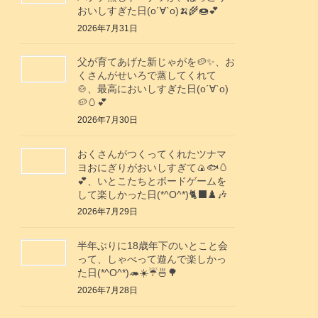
おいしすぎた日(о´∀`о)🍌🌾🍩💕
2026年7月31日
父が育てあげた新じゃがを🥔✨️、お
くさんがせいろで蒸してくれて
🍲、最高においしすぎた日(о´∀`о)
🥔🥚💕
2026年7月30日
おくさんがつくってくれたツナマ
ヨおにぎりがおいしすぎて🍙🐟️🥚
💕、いとこたちとボードゲームを
して楽しかった日(*^O^*)🐈‍⬛♟️🎶
2026年7月29日
半年ぶりに18歳年下のいとこと会
って、しゃべって遊んで楽しかっ
た日(*^O^*)🦔☀️☔🍜🌳
2026年7月28日