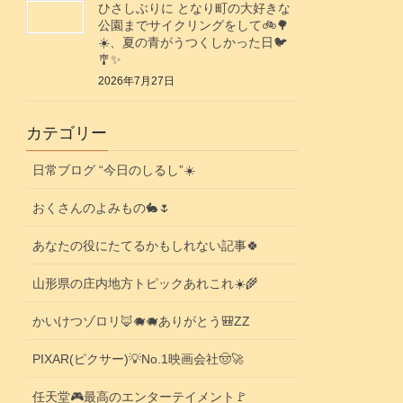
ひさしぶりに となり町の大好きな
公園までサイクリングをして🚲️🌳
☀️、夏の青がうつくしかった日🐦️
🎐✨️
2026年7月27日
カテゴリー
日常ブログ “今日のしるし”☀️
おくさんのよみもの🐇🌷
あなたの役にたてるかもしれない記事🍀
山形県の庄内地方トピックあれこれ☀️🌾
かいけつゾロリ🦊🐗🐗ありがとう🎒ZZ
PIXAR(ピクサー)💡No.1映画会社🤠🚀
任天堂🎮️最高のエンターテイメント🚩