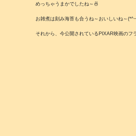
めっちゃうまかでしたね～🍜
お雑煮は刻み海苔も合うね～おいしいね～(*^￢^
それから、今公開されているPIXAR映画のフ