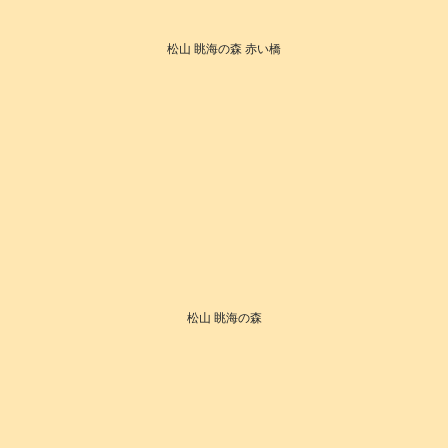
松山 眺海の森 赤い橋
松山 眺海の森