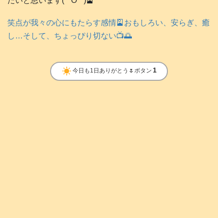
たいと思います(*^O^*)🎴
笑点が我々の心にもたらす感情🎴おもしろい、安らぎ、癒
し…そして、ちょっぴり切ない📺️🌅
clear_day
1
今日も1日ありがとう🌷ボタン