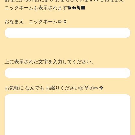
ニックネームも表示されます🐕️🐇🐈‍⬛
おなまえ、ニックネーム✏️🌷
上に表示された文字を入力してください。
お気軽に なんでも お綴りください(о´∀`о)✏️🍀