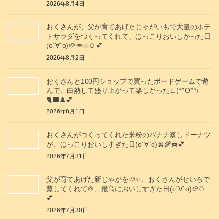
2026年8月4日
おくさんが、父が育てあげたじゃがいもで大量のポテ
トサラダをつくってくれて、ほっこりおいしかった日
(о´∀`о)🥔🥕🥒🥚💕
2026年8月2日
おくさんと100円ショップで買ったボードゲームで遊
んで、白熱して盛り上がって楽しかった日(*^O^*)
🐈‍⬛♟️💕
2026年8月1日
おくさんがつくってくれた米粉のバナナ蒸しドーナツ
が、ほっこりおいしすぎた日(о´∀`о)🍌🌾🍩💕
2026年7月31日
父が育てあげた新じゃがを🥔✨️、おくさんがせいろで
蒸してくれて🍲、最高においしすぎた日(о´∀`о)🥔🥚
💕
2026年7月30日