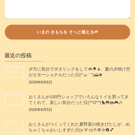
最近の投稿
夕方に気分でポタリングをして🚲️🌳☀️、夏の夕焼け空
がエモーショナルだった日(⁠*⁠´⁠ω⁠｀⁠*⁠)🌅🍀
2026年8月6日
おくさんが100円ショップでいろんなトイを買ってき
てくれて、楽しい気分だった日(*^O^*)🐤🐸🍩🎮️🎶
2026年8月5日
おくさんがつくってくれた夏野菜の焼きびたしが、め
ちゃくちゃおいしすぎた日(о´∀`о)🍅🧅🫑🎃💕