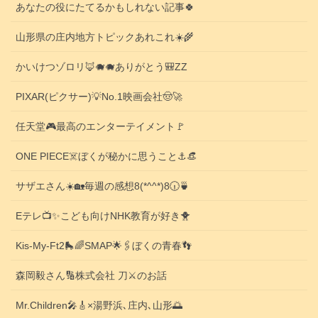
あなたの役にたてるかもしれない記事🍀
山形県の庄内地方トピックあれこれ☀️🌾
かいけつゾロリ🦊🐗🐗ありがとう🎒ZZ
PIXAR(ピクサー)💡No.1映画会社🤠🚀
任天堂🎮️最高のエンターテイメント🚩
ONE PIECE☠️ぼくが秘かに思うこと⚓️👒
サザエさん☀️🏡毎週の感想8(*^^*)8🕡️🍵
Eテレ📺️✨こども向けNHK教育が好き🐥
Kis-My-Ft2🛼🌈SMAP🌟🖇️ぼくの青春👣
森岡毅さん🔢株式会社 刀⚔️のお話
Mr.Children🎤🎸×湯野浜､庄内､山形🌅