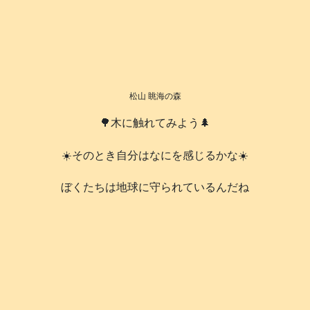
松山 眺海の森
🌳木に触れてみよう🌲
☀️そのとき自分はなにを感じるかな☀️
️ぼくたちは地球に守られているんだね