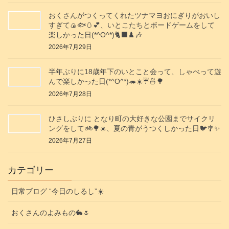
おくさんがつくってくれたツナマヨおにぎりがおいし
すぎて🍙🐟️🥚💕、いとこたちとボードゲームをして
楽しかった日(*^O^*)🐈‍⬛♟️🎶
2026年7月29日
半年ぶりに18歳年下のいとこと会って、しゃべって遊
んで楽しかった日(*^O^*)🦔☀️☔🍜🌳
2026年7月28日
ひさしぶりに となり町の大好きな公園までサイクリ
ングをして🚲️🌳☀️、夏の青がうつくしかった日🐦️🎐✨️
2026年7月27日
カテゴリー
日常ブログ “今日のしるし”☀️
おくさんのよみもの🐇🌷