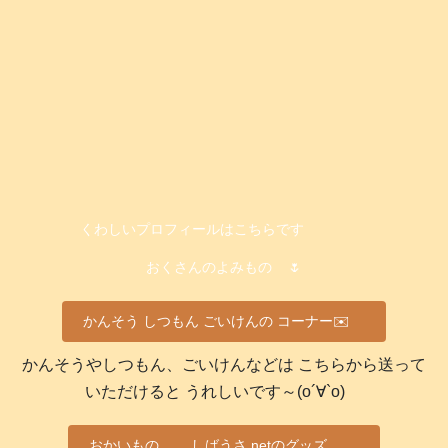
くわしいプロフィールはこちらです
おくさんのよみもの
🌷
かんそう しつもん ごいけんの コーナー✉️
かんそうやしつもん、ごいけんなどは こちらから送って
いただけると うれしいです～(о´∀`о)
おかいもの
しばうさ.netのグッズ