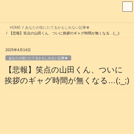
コ
ナ
ン
ビ
テ
ゲ
ン
ー
HOME
あなたの役にたてるかもしれない記事🍀
ツ
シ
【悲報】笑点の山田くん、ついに挨拶のギャグ時間が無くなる…(;_;)
へ
ョ
ス
ン
2025年4月14日
キ
に
あなたの役にたてるかもしれない記事🍀
ッ
移
【悲報】笑点の山田くん、ついに
プ
動
挨拶のギャグ時間が無くなる…(;_;)