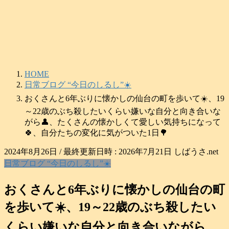
コ
ナ
ン
ビ
テ
ゲ
ン
ー
ツ
シ
へ
ョ
HOME
ス
ン
日常ブログ “今日のしるし”☀️
キ
に
ッ
移
おくさんと6年ぶりに懐かしの仙台の町を歩いて☀️、19
プ
動
～22歳のぶち殺したいくらい嫌いな自分と向き合いな
がら👤、たくさんの懐かしくて愛しい気持ちになって
🍀、自分たちの変化に気がついた1日🌳
2024年8月26日
/ 最終更新日時 :
2026年7月21日
しばうさ.net
日常ブログ “今日のしるし”☀️
おくさんと6年ぶりに懐かしの仙台の町
を歩いて☀️、19～22歳のぶち殺したい
くらい嫌いな自分と向き合いながら