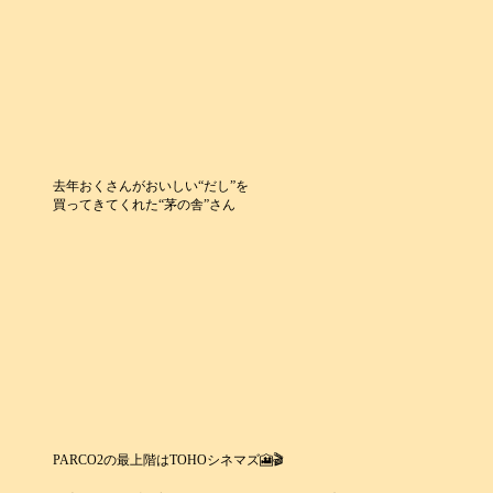
去年おくさんがおいしい“だし”を
買ってきてくれた“茅の舎”さん
PARCO2の最上階はTOHOシネマズ🎦🎬️