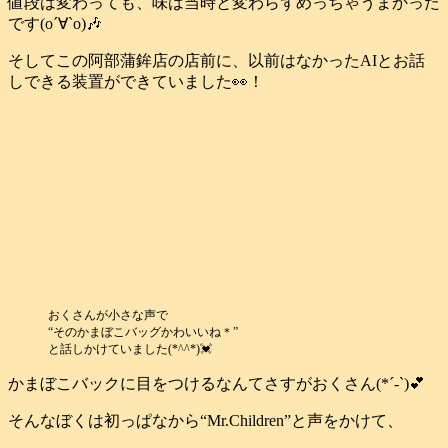
値段は変わっても、味は当時と変わらずめっちゃうまかった
です(о´∀`о)🎶
そしてこの阿部蒲鉾店の店前に、以前はなかったAIとお話
しできる装置ができていました👀！
おくさんが小さな声で
“そのかまぼこバッグかわいいね＊”
と話しかけていました(*^^*)💓
かまぼこバックに目をつけるなんてさすがおくさん(*´-`)💕
そんなぼくは初っぱなから“Mr.Children”と声をかけて、