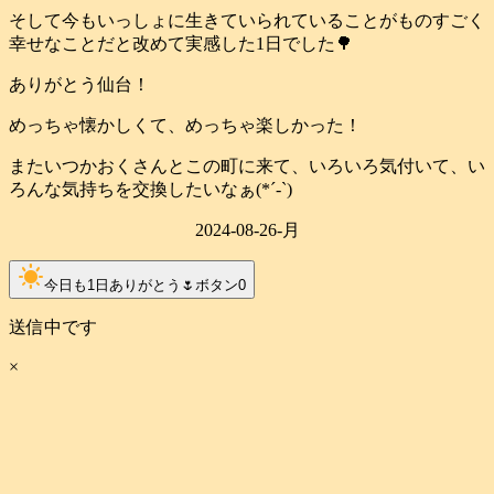
そして今もいっしょに生きていられていることがものすごく
幸せなことだと改めて実感した1日でした🌳
ありがとう仙台！
めっちゃ懐かしくて、めっちゃ楽しかった！
またいつかおくさんとこの町に来て、いろいろ気付いて、い
ろんな気持ちを交換したいなぁ(*´-`)
2024-08-26-月
clear_day
今日も1日ありがとう🌷ボタン
0
送信中です
×