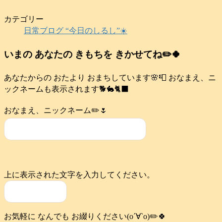
カテゴリー
日常ブログ “今日のしるし”☀️
いまの あなたの きもちを きかせてね✏️🍀
あなたからの おたより おまちしています🌸📮 おなまえ、ニ
ックネームも表示されます🐕️🐇🐈‍⬛
おなまえ、ニックネーム✏️🌷
上に表示された文字を入力してください。
お気軽に なんでも お綴りください(о´∀`о)✏️🍀