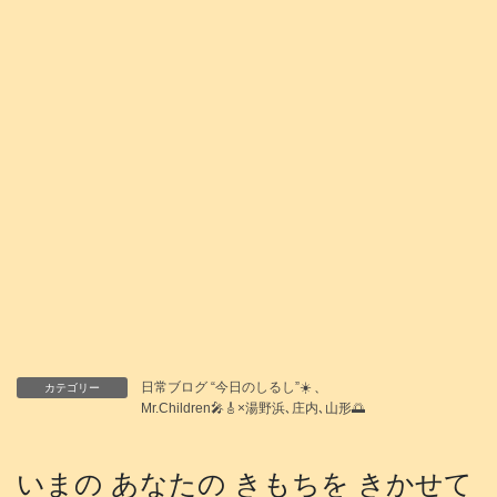
日常ブログ “今日のしるし”☀️
、
カテゴリー
Mr.Children🎤🎸×湯野浜､庄内､山形🌅
いまの あなたの きもちを きかせて