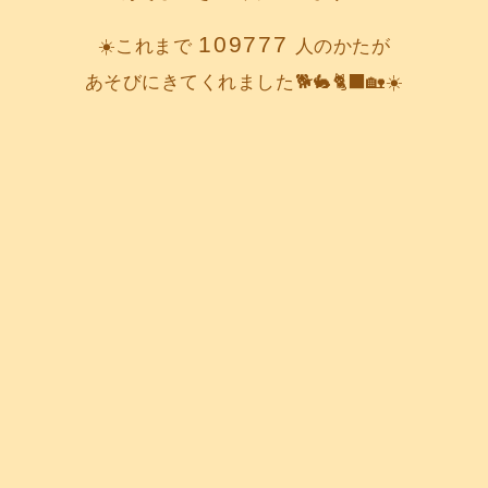
109777
☀️これまで
人のかたが
あそびにきてくれました🐕️🐇🐈‍⬛🏡☀️