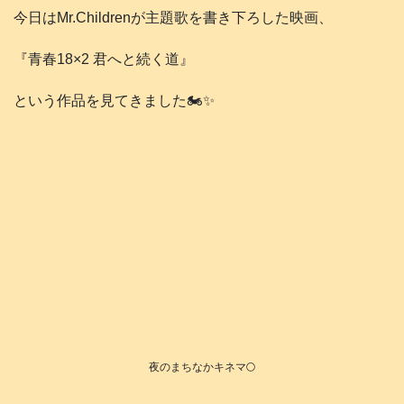
今日はMr.Childrenが主題歌を書き下ろした映画、
『青春18×2 君へと続く道』
という作品を見てきました🏍️✨
夜のまちなかキネマ🌕️