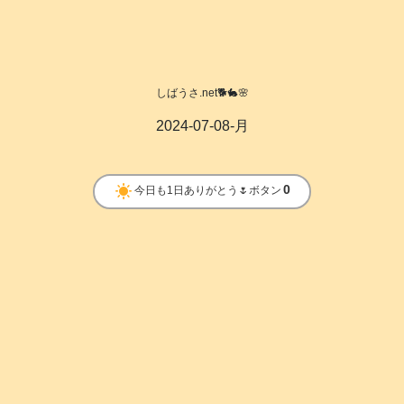
しばうさ.net🐕️🐇🌸
2024-07-08-月
clear_day
0
今日も1日ありがとう🌷ボタン