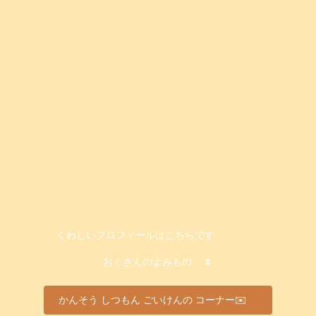
くわしいプロフィールはこちらです
おくさんのよみもの
🌷
かんそう しつもん ごいけんの コーナー✉️