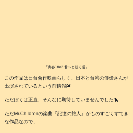
『青春18×2 君へと続く道』
この作品は日台合作映画らしく、日本と台湾の俳優さんが
出演されているという前情報🎦
ただぼくは正直、そんなに期待していませんでした🐤
ただMr.Childrenの楽曲『記憶の旅人』がものすごくすてき
な作品なので、