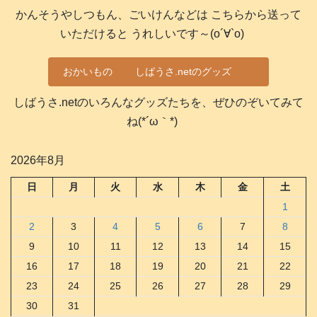
かんそうやしつもん、ごいけんなどは こちらから送って
いただけると うれしいです～(о´∀`о)
おかいもの
しばうさ.netのグッズ
しばうさ.netのいろんなグッズたちを、ぜひのぞいてみて
ね(*´ω｀*)
2026年8月
日
月
火
水
木
金
土
1
2
3
4
5
6
7
8
9
10
11
12
13
14
15
16
17
18
19
20
21
22
23
24
25
26
27
28
29
30
31