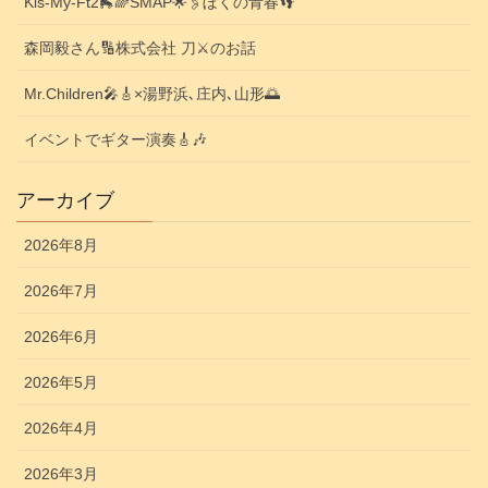
Kis-My-Ft2🛼🌈SMAP🌟🖇️ぼくの青春👣
森岡毅さん🔢株式会社 刀⚔️のお話
Mr.Children🎤🎸×湯野浜､庄内､山形🌅
イベントでギター演奏🎸🎶
アーカイブ
2026年8月
2026年7月
2026年6月
2026年5月
2026年4月
2026年3月