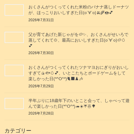
おくさんがつくってくれた米粉のバナナ蒸しドーナツ
が、ほっこりおいしすぎた日(о´∀`о)🍌🌾🍩💕
2026年7月31日
父が育てあげた新じゃがを🥔✨️、おくさんがせいろで
蒸してくれて🍲、最高においしすぎた日(о´∀`о)🥔🥚
💕
2026年7月30日
おくさんがつくってくれたツナマヨおにぎりがおいし
すぎて🍙🐟️🥚💕、いとこたちとボードゲームをして
楽しかった日(*^O^*)🐈‍⬛♟️🎶
2026年7月29日
半年ぶりに18歳年下のいとこと会って、しゃべって遊
んで楽しかった日(*^O^*)🦔☀️☔🍜🌳
2026年7月28日
カテゴリー