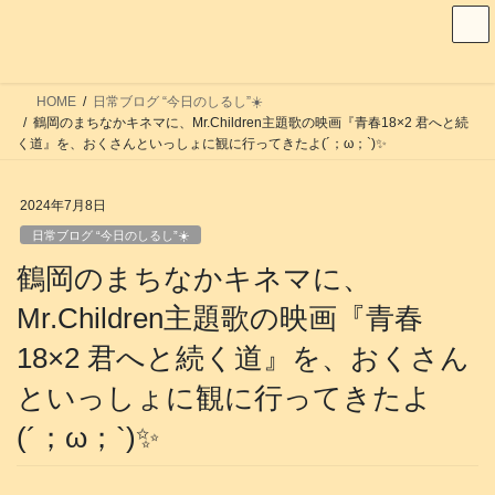
コ
ナ
ン
ビ
テ
ゲ
ン
ー
HOME
日常ブログ “今日のしるし”☀️
ツ
シ
鶴岡のまちなかキネマに、Mr.Children主題歌の映画『青春18×2 君へと続
へ
ョ
く道』を、おくさんといっしょに観に行ってきたよ(´；ω；`)✨
ス
ン
キ
に
2024年7月8日
ッ
移
日常ブログ “今日のしるし”☀️
プ
動
鶴岡のまちなかキネマに、
Mr.Children主題歌の映画『青春
18×2 君へと続く道』を、おくさん
といっしょに観に行ってきたよ
(´；ω；`)✨