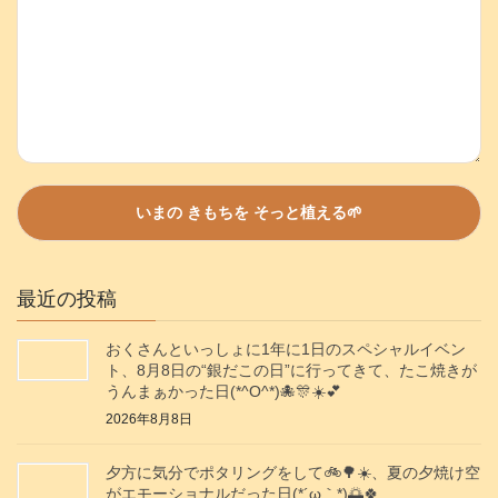
最近の投稿
おくさんといっしょに1年に1日のスペシャルイベン
ト、8月8日の“銀だこの日”に行ってきて、たこ焼きが
うんまぁかった日(*^O^*)🐙🎊☀️💕
2026年8月8日
夕方に気分でポタリングをして🚲️🌳☀️、夏の夕焼け空
がエモーショナルだった日(⁠*⁠´⁠ω⁠｀⁠*⁠)🌅🍀