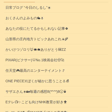
日常ブログ “今日のしるし”☀️
おくさんのよみもの🐇🌷
あなたの役にたてるかもしれない記事🍀
山形県の庄内地方トピックあれこれ☀️🌾
かいけつゾロリ🦊🐗🐗ありがとう🎒ZZ
PIXAR(ピクサー)💡No.1映画会社🤠🚀
任天堂🎮️最高のエンターテイメント🚩
ONE PIECE☠️ぼくが秘かに思うこと⚓️👒
サザエさん☀️🏡毎週の感想8(*^^*)8🕡️🍵
Eテレ📺️✨こども向けNHK教育が好き🐥