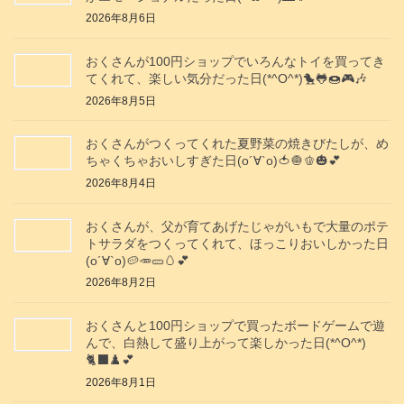
2026年8月6日
おくさんが100円ショップでいろんなトイを買ってき
てくれて、楽しい気分だった日(*^O^*)🐤🐸🍩🎮️🎶
2026年8月5日
おくさんがつくってくれた夏野菜の焼きびたしが、め
ちゃくちゃおいしすぎた日(о´∀`о)🍅🧅🫑🎃💕
2026年8月4日
おくさんが、父が育てあげたじゃがいもで大量のポテ
トサラダをつくってくれて、ほっこりおいしかった日
(о´∀`о)🥔🥕🥒🥚💕
2026年8月2日
おくさんと100円ショップで買ったボードゲームで遊
んで、白熱して盛り上がって楽しかった日(*^O^*)
🐈‍⬛♟️💕
2026年8月1日