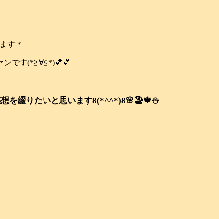
います＊
(*≧∀≦*)💕💕
いと思います8(*^^*)8🌸🏖️🍁⛄️