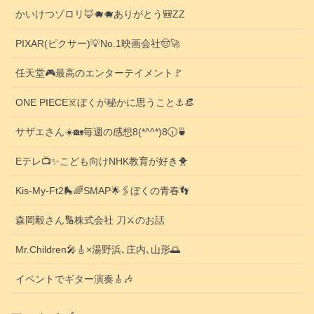
かいけつゾロリ🦊🐗🐗ありがとう🎒ZZ
PIXAR(ピクサー)💡No.1映画会社🤠🚀
任天堂🎮️最高のエンターテイメント🚩
ONE PIECE☠️ぼくが秘かに思うこと⚓️👒
サザエさん☀️🏡毎週の感想8(*^^*)8🕡️🍵
Eテレ📺️✨こども向けNHK教育が好き🐥
Kis-My-Ft2🛼🌈SMAP🌟🖇️ぼくの青春👣
森岡毅さん🔢株式会社 刀⚔️のお話
Mr.Children🎤🎸×湯野浜､庄内､山形🌅
イベントでギター演奏🎸🎶