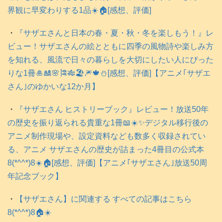
界観に早変わりする1品☀️🏠️[感想、評価]
・
『サザエさんと日本の春・夏・秋・冬を楽しもう！』レ
ビュー！サザエさんの絵とともに四季の風物詩や楽しみ方
を知れる、風流で日々の暮らしを大切にしたい人にぴった
りな1冊🎍🎎🌸🎏🎋🏖️🎆🍁⛄️[感想、評価]【アニメ｢サザエ
さん｣のゆかいな12か月】
・
『サザエさん ヒストリーブック』レビュー！放送50年
の歴史を振り返られる貴重な1冊📖☀️✨デジタル移行後の
アニメ制作現場や、設定資料なども数多く収録されてい
る、アニメ サザエさんの歴史が詰まった4冊目の公式本
8(*^^*)8☀️🏠️[感想、評価]【アニメ｢サザエさん｣放送50周
年記念ブック】
・
【サザエさん】に関連する すべての記事はこちら
8(*^^*)8🏠️☀️