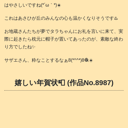
はやさしいですね(⁠*⁠´⁠ω⁠｀⁠*⁠)☀️
これはあさひが丘のみんなの心も温かくなりそうです♨️
お地蔵さんたちが夢でタラちゃんにお礼を言いに来て、実
際に起きたら枕元に帽子が置いてあったのが、素敵な終わ
り方でしたね✨️
サザエさん、粋なことするなぁ8(*^^*)8🧶☀️
嬉しい年賀状📮 (作品No.8987)