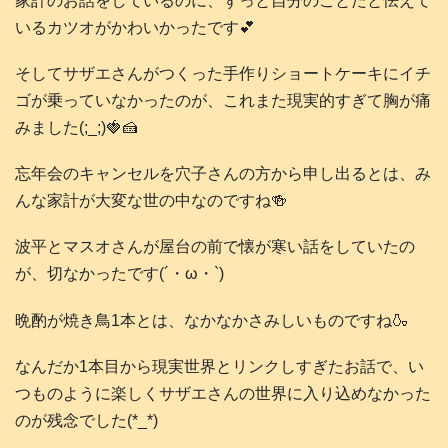
家計のお話をしているのに、ずっと自分のことだと怯えて
いるカツオがかわいかったです💕
そしてサザエさんがつくった手作りショートケーキにイチ
ゴが乗っていなかったのが、これまた現実的すぎて胸が痛
みました(;_;)🍓🍰
忘年会のキャンセルを穴子さんの方から申し出るとは、み
んな家計が大変な世の中なのですね🍻
波平とマスオさんが屋台の前で懐が寒い話をしていたの
が、切なかったです(´・ω・`)
晩酌が焼き鳥1本とは、なかなかさみしいものですね🍶
なんだか1本目から現実世界とリンクしすぎたお話で、い
つものように楽しくサザエさんの世界に入り込めなかった
のが残念でした(⁠*⁠_⁠*⁠)