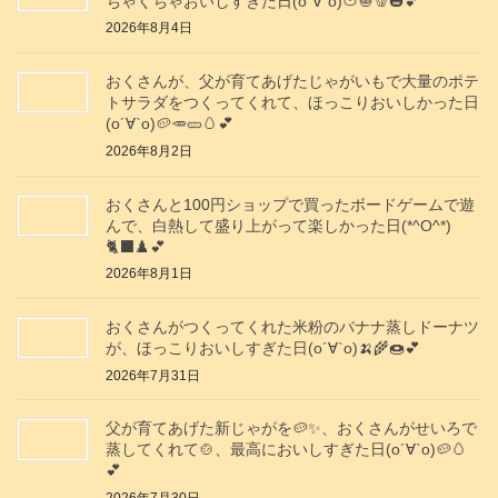
ちゃくちゃおいしすぎた日(о´∀`о)🍅🧅🫑🎃💕
2026年8月4日
おくさんが、父が育てあげたじゃがいもで大量のポテ
トサラダをつくってくれて、ほっこりおいしかった日
(о´∀`о)🥔🥕🥒🥚💕
2026年8月2日
おくさんと100円ショップで買ったボードゲームで遊
んで、白熱して盛り上がって楽しかった日(*^O^*)
🐈‍⬛♟️💕
2026年8月1日
おくさんがつくってくれた米粉のバナナ蒸しドーナツ
が、ほっこりおいしすぎた日(о´∀`о)🍌🌾🍩💕
2026年7月31日
父が育てあげた新じゃがを🥔✨️、おくさんがせいろで
蒸してくれて🍲、最高においしすぎた日(о´∀`о)🥔🥚
💕
2026年7月30日