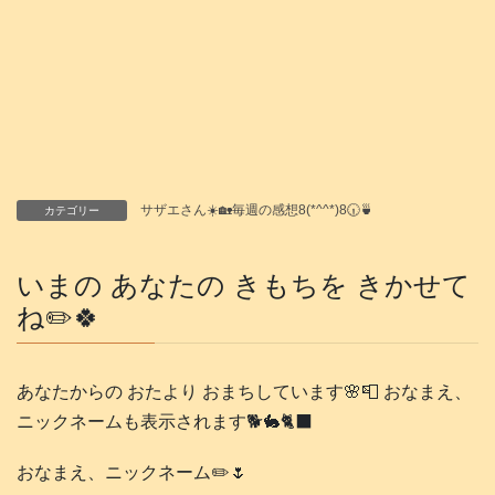
サザエさん☀️🏡毎週の感想8(*^^*)8🕡️🍵
カテゴリー
いまの あなたの きもちを きかせて
ね✏️🍀
あなたからの おたより おまちしています🌸📮 おなまえ、
ニックネームも表示されます🐕️🐇🐈‍⬛
おなまえ、ニックネーム✏️🌷