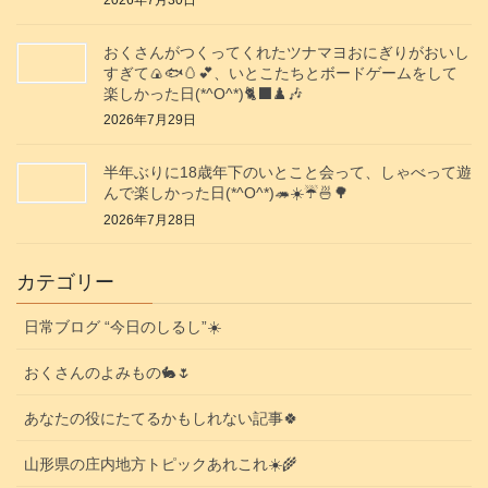
おくさんがつくってくれたツナマヨおにぎりがおいし
すぎて🍙🐟️🥚💕、いとこたちとボードゲームをして
楽しかった日(*^O^*)🐈‍⬛♟️🎶
2026年7月29日
半年ぶりに18歳年下のいとこと会って、しゃべって遊
んで楽しかった日(*^O^*)🦔☀️☔🍜🌳
2026年7月28日
カテゴリー
日常ブログ “今日のしるし”☀️
おくさんのよみもの🐇🌷
あなたの役にたてるかもしれない記事🍀
山形県の庄内地方トピックあれこれ☀️🌾