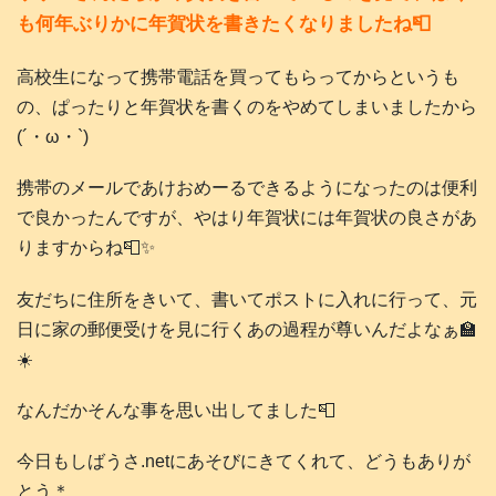
も何年ぶりかに年賀状を書きたくなりましたね📮
高校生になって携帯電話を買ってもらってからというも
の、ぱったりと年賀状を書くのをやめてしまいましたから
(´・ω・`)
携帯のメールであけおめーるできるようになったのは便利
で良かったんですが、やはり年賀状には年賀状の良さがあ
りますからね📮✨️
友だちに住所をきいて、書いてポストに入れに行って、元
日に家の郵便受けを見に行くあの過程が尊いんだよなぁ🏫
☀️
なんだかそんな事を思い出してました📮
今日もしばうさ.netにあそびにきてくれて、どうもありが
とう＊