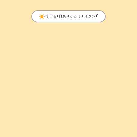
clear_day
0
今日も1日ありがとう🌷ボタン