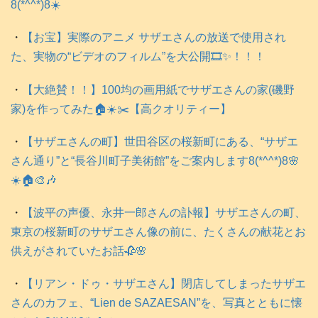
8(*^^*)8☀️
・
【お宝】実際のアニメ サザエさんの放送で使用され
た、実物の“ビデオのフィルム”を大公開🎞️✨！！！
・
【大絶賛！！】100均の画用紙でサザエさんの家(磯野
家)を作ってみた🏠️☀️✂️【高クオリティー】
・
【サザエさんの町】世田谷区の桜新町にある、“サザエ
さん通り”と“長谷川町子美術館”をご案内します8(*^^*)8🌸
☀️🏠️🎨🎶
・
【波平の声優、永井一郎さんの訃報】サザエさんの町、
東京の桜新町のサザエさん像の前に、たくさんの献花とお
供えがされていたお話🥀🌸
・
【リアン・ドゥ・サザエさん】閉店してしまったサザエ
さんのカフェ、“Lien de SAZAESAN”を、写真とともに懐