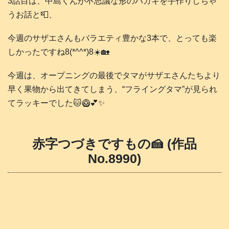
3話目は、中島くんが不思議な形のハガキを手作りしちゃ
うお話と📮、
今週のサザエさんもバラエティ豊かな3本で、とっても楽
しかったですね8(*^^*)8☀️🏡
今週は、オープニングの最後でタマがサザエさんたちより
早く果物から出てきてしまう、“フライングタマ”が見られ
てラッキーでした🐱🥝💕✨️
赤字つづきですもの🍰 (作品
No.8990)