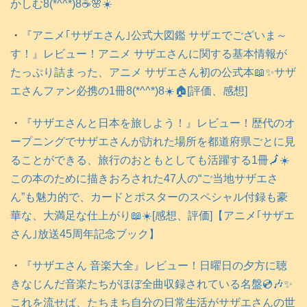
かしむ8(*^^*)8☕️🌸☀️
・
『アニメ｢サザエさん｣公式大図鑑 サザエでございま～
す！』レビュー！アニメ サザエさんに関する基本情報が
たっぷり詰まった、アニメ サザエさん初の公式本📖✨サザ
エさんファン必携の1冊8(*^^*)8☀️🏠️[評価、感想]
・
『サザエさんと日本を旅しよう！』レビュー！歴代のオ
ープニングでサザエさんが訪れた場所を都道府県ごとに見
ることができる、旅行のおともとしても活躍する1冊🗾☀️
この本のために描きおろされた47人の“ご当地サザエさ
ん”も魅力的で、カードとポスターのスペシャル付録も豪
華な、大満足な仕上がり📖☀️[感想、評価]【アニメ｢サザエ
さん｣放送45周年記念ブック】
・
『サザエさん 音楽大全』レビュー！日曜日の夕方に聴
きなじんだ音楽たちがほぼ全曲収録されている名盤💿️🎶✨
これを流せば、たちまち自分の日常生活がサザエさんの世