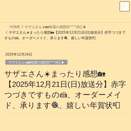
コ
ナ
ン
ビ
テ
ゲ
ン
ー
HOME
サザエさん☀️🏡毎週の感想8(*^^*)8🕡️🍵
ツ
シ
サザエさん☀️まったり感想🏡【2025年12月21日(日)放送分】赤字つづきで
へ
ョ
すもの🍰、オーダーメイド、承ります🧶、嬉しい年賀状📮
ス
ン
キ
に
2025年12月24日
ッ
移
サザエさん☀️🏡毎週の感想8(*^^*)8🕡️🍵
プ
動
サザエさん☀️まったり感想🏡
【2025年12月21日(日)放送分】赤字
つづきですもの🍰、オーダーメイ
ド、承ります🧶、嬉しい年賀状📮